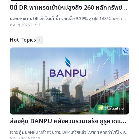
ปีนี้ DR พาเหรดเข้าใหม่สูงถึง 260 หลักทรัพย์
ผลตอบแทนบวกเฉลี่ย 9% สูงสุด 168%
ผลตอบแทน DR เข้าใหม่ปีนี้บวกเฉลี่ย 9.39% สูงสุด 168% วงการ
เผยสาเหตุออกใหม่จำนวนมาก เป็นไปตามความต้องการลงทุนหุ้น
6 Aug 2026 11:13
เทคฯสูง ชี้นักลงทุนรับ
Hot Topics
star_border
ส่องหุ้น BANPU หลังควบรวมเสร็จ กูรูคาดแนว
โน้มธุรกิจแจ่ม แถมยีลด์ปันผลดี เป้าสูงสุด
เจาะหุ้น BANPU หลังควบรวม BPP เสร็จแล้ว โบรกฯ คาดกำไรปี 69-
16.50 บาท
70 โต 19-22% เคาะราคาเป้าหมาย 14.50-16.50 บาท ยีลด์ปันผลดี
5 Aug 2026 13:15