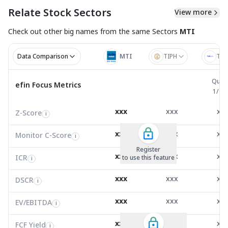
Relate Stock Sectors
View more
Check out other big names from the same
Sectors
MTI
Data Comparison
MTI
TIPH
TQ
Quarter
Quart
efin Focus Metrics
efin Focus Metrics
1/20
Z-Score
0.00
0.00
3.5
i
xxx
xxx
xx
Z-Score
EV/EBITDA
Z-Score
i
i
i
Monitor C-Score
0.00
0.00
0.0
i
xxx
xxx
xx
Monitor C-Score
FCF Yield
Monitor C-Score
i
i
i
ICR
0.00
0.00
19.0
i
สมัครแพ็คเกจ B
สมัครแพ็คเกจ B
Register
xxx
xxx
xx
ICR
FCF/Net Income
to use this feature
to use this feature
ICR
to use this feature
i
i
i
DSCR
6.61
0.56
0.5
i
xxx
xxx
xx
DSCR
Net Debt/EBITDA
DSCR
i
i
i
EV/EBITDA
6,992.73
8,894.92
7.2
i
xxx
xxx
xx
ROIC
EV/EBITDA
FCF Yield
9.24
8.84
15.3
i
i
i
FCF/Net Income
0.79
1.00
1.5
xxx
xxx
xx
i
FCF Yield
i