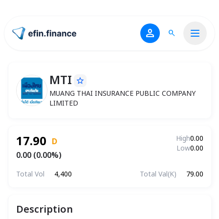
person
search
ไปหน้าแรก
MTI
star_border
MTI
MUANG THAI INSURANCE PUBLIC COMP
MUANG THAI INSURANCE PUBLIC COMPANY
LIMITED
17.90
High
0.00
D
Low
0.00
0.00 (0.00%)
Total Vol
4,400
Total Val(K)
79.00
Description