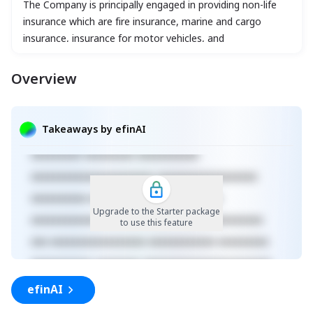
The Company is principally engaged in providing non-life
insurance which are fire insurance, marine and cargo
insurance, insurance for motor vehicles, and
miscellaneous insurance.
Overview
xxxxxxxxxxxxxxxxxxxxxxx xxxxxxxxxxxxxxxxxxx
xxxxx xxxxxxxxxxxxxxxxxxxxxxxxxxxxxx
Takeaways by efinAI
xxxxxxxxxxxxxxxxxx xxxxxxxxxxxxxxx xxxxx
xxxxxxxxx xxxxxxxxx xxxxxxxxxxx
xxxxxxxxxxxxxxxxxxxxxx xxxxxxxxxxxxxxxxxx
xxxxxxxxxx xxxxxxxxxxxxx xxxxxxxxxx
Upgrade to the Starter package
xxxxxxxxxxxxxxxxxxxxxxxxxx xxxxxxxxxxxxxxx
to use this feature
xxx xxxxxxxxxxxxxxxxx xxxxxxxxxxxx xxxxxxxxx
xxxxxxxxxxx xxxxxxxx xxxxxxxxxxxxxxxxxxxxxxx
xxxxxxxxxxxxxxxxxxx xxxxx
efinAI
xxxxxxxxxxxxxxxxxxxxxxxxxxxxxx