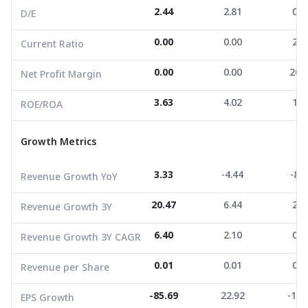
2.44
2.81
0.7
D/E
ROE/ROA
3.63
4.02
1.4
0.00
0.00
2.1
Current Ratio
Growth Metrics
0.00
0.00
20.
Net Profit Margin
Revenue Growth YoY
3.33
-4.44
-8.6
3.63
4.02
1.4
ROE/ROA
Revenue Growth 3Y
20.47
6.44
2.2
Growth Metrics
Revenue Growth 3Y CAGR
6.40
2.10
0.7
Revenue per Share
0.01
0.01
0.0
3.33
-4.44
-8.6
Revenue Growth YoY
EPS Growth
-85.69
22.92
-18.
20.47
6.44
2.2
Revenue Growth 3Y
EBITDA Growth
-19.26
-11.86
-12.
6.40
2.10
0.7
Revenue Growth 3Y CAGR
5Y CAGR Total Return
18.83
0.00
-17.
0.01
0.01
0.0
Revenue per Share
Market Cap (M.Bath)
8,909.00
12,420.71
7,380
Average Volume
1,122.58
-85.69
2,068.96
22.92
7,725
-18.
EPS Growth