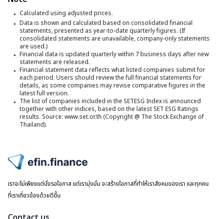
1
ดัง
Calculated using adjusted prices.
กล
ก
มี
Data is shown and calculated based on consolidated financial
11
2
statements, presented as year-to-date quarterly figures. (If
บิ๊ก
consolidated statements are unavailable, company-only statements
บจ
are used.)
Financial data is updated quarterly within 7 business days after new
statements are released.
Financial statement data reflects what listed companies submit for
each period. Users should review the full financial statements for
details, as some companies may revise comparative figures in the
latest full version.
The list of companies included in the SETESG Index is announced
together with other indices, based on the latest SET ESG Ratings
results. Source: www.set.or.th (Copyright @ The Stock Exchange of
Thailand).
ไปหน้าแรก
เราจะไม่เพียงแต่นั่งรอโอกาส แต่เรามุ่งมั่น จะสร้างโอกาสที่ทำให้เราสังคมของเรา และทุกคน
ที่เราเกี่ยวข้องด้วยดีขึ้น
Contact us