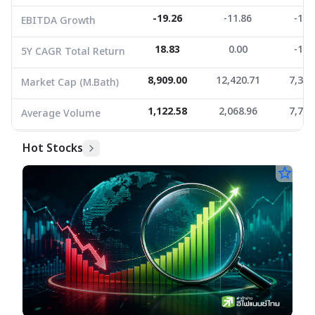
-19.26
-11.86
-12.
EBITDA Growth
18.83
0.00
-17.
5Y CAGR Total Return
8,909.00
12,420.71
7,380
Market Cap (M.Bath)
1,122.58
2,068.96
7,725
Average Volume
Hot Stocks
star_border