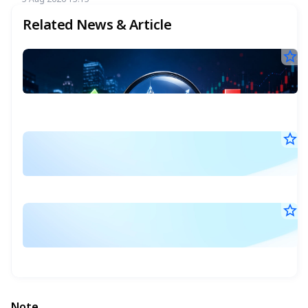
เกิน 4.5%
Related News & Article
star_border
1
บิ๊
ผล
3
สำ
ก
A
ข้อ
20
กา
ข
11
ซื้
ขา
หุ
star_border
S
หุ้
เ
เด
14
N
ก.
Jul
ก.
ขอ
:
20
ผู้
07
ร
บร
ส
บริ
star_border
กั
แ
แ
จด
10
กว
ทะ
เ
5
Jul
(บจ
1
ป
20
พ
ป
18
มูล
พ
ก
ธุ
วั
มาก
ล
ที่
โด
Note
เด