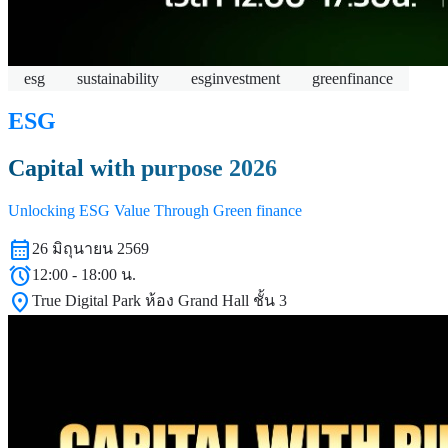
esg
sustainability
esginvestment
greenfinance
ESG
Capital with purpose 2026
Unlocking ESG Value Through Green finance
calendar_month
26 มิถุนายน 2569
alarm
12:00 - 18:00 น.
location_on
True Digital Park ห้อง Grand Hall ชั้น 3