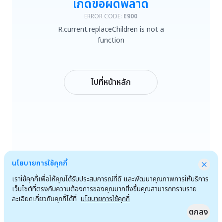
เกิดข้อผิดพลาด
R.current.replaceChildren is not a function
ERROR CODE:
E900
R.current.replaceChildren is not a
ลองใหม่
function
กลับหน้าหลัก
ไปที่หน้าหลัก
นโยบายการใช้คุกกี้
เราใช้คุกกี้เพื่อให้คุณได้รับประสบการณ์ที่ดี และพัฒนาคุณภาพการให้บริการ
เว็บไซต์ที่ตรงกับความต้องการของคุณมากยิ่งขึ้นคุณสามารถทราบราย
ละเอียดเกี่ยวกับคุกกี้ได้ที่
นโยบายการใช้คุกกี้
ตกลง