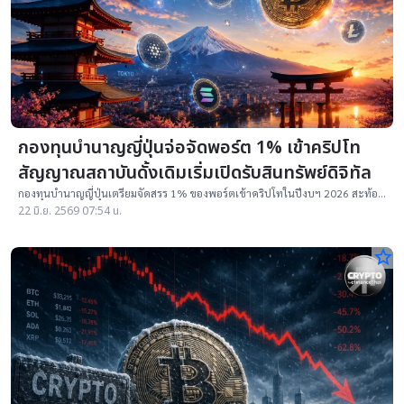
กองทุนบำนาญญี่ปุ่นจ่อจัดพอร์ต 1% เข้าคริปโท
สัญญาณสถาบันดั้งเดิมเริ่มเปิดรับสินทรัพย์ดิจิทัล
กองทุนบำนาญญี่ปุ่นเตรียมจัดสรร 1% ของพอร์ตเข้าคริปโทในปีงบฯ 2026 สะท้อน
สถาบันเริ่มเปิดรับสินทรัพย์ดิจิทัล
22 มิ.ย. 2569 07:54 น.
star_border