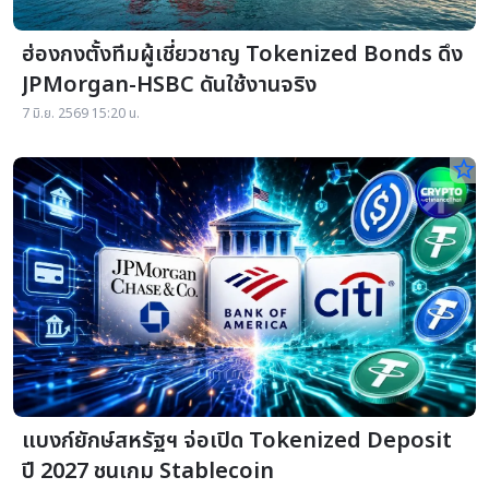
ฮ่องกงตั้งทีมผู้เชี่ยวชาญ Tokenized Bonds ดึง
JPMorgan-HSBC ดันใช้งานจริง
7 มิ.ย. 2569 15:20 น.
star_border
แบงก์ยักษ์สหรัฐฯ จ่อเปิด Tokenized Deposit
ปี 2027 ชนเกม Stablecoin