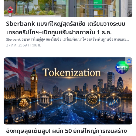
Sberbank แบงก์ใหญ่สุดรัสเซีย เตรียมวางระบบ
เทรดคริปโทฯ–เปิดศูนย์รับฝากภายใน 1 ธ.ค.
Sberbank ธนาคารใหญ่สุดของรัสเซีย เตรียมพัฒนาโครงสร้างพื้นฐานซื้อขายและ
รับฝากคริปโทฯ ภายใน 1 ธันวาคม หลังรัสเซียออกกฎใหม่คุมการเทรดผ่านตัวกลาง
27 ก.ค. 2569 11:06 น.
star_border
อังกฤษลุยเต็มสูบ! ผนึก 50 ยักษ์ใหญ่การเงินสร้าง