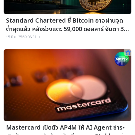
Standard Chartered ชี้ Bitcoin อาจผ่านจุด
ต่ำสุดแล้ว หลังร่วงแตะ 59,000 ดอลลาร์ จับตา 3
สัญญาณยืนยัน
15 มิ.ย. 2569 08:31 น.
star_border
Mastercard เปิดตัว AP4M ให้ AI Agent ชำระ