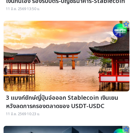
เงินกันเอง รองรับบัตร-บัญชีธนาคาร-Stablecoin
11 มิ.ย. 2569 13:50 น.
star_border
3 แบงก์ยักษ์ญี่ปุ่นจ่อออก Stablecoin เงินเยน
หวังลดการครองตลาดของ USDT-USDC
11 มิ.ย. 2569 10:23 น.
star_border