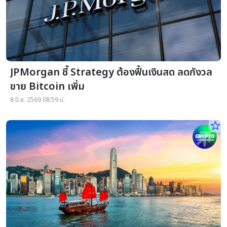
JPMorgan ชี้ Strategy ต้องฟื้นเงินสด ลดกังวล
ขาย Bitcoin เพิ่ม
8 มิ.ย. 2569 08:59 น.
star_border