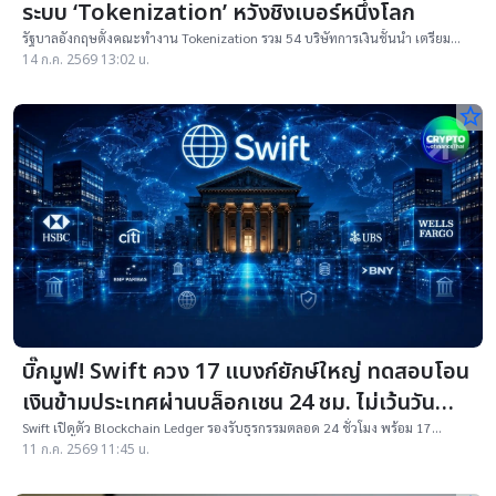
ระบบ ‘Tokenization’ หวังชิงเบอร์หนึ่งโลก
รัฐบาลอังกฤษตั้งคณะทำงาน Tokenization รวม 54 บริษัทการเงินชั้นนำ เตรียม
ทดลองใช้งานจริงในตลาดการเงิน เริ่มจากธุรกรรม Repo ในรูปแบบโทเคน
14 ก.ค. 2569 13:02 น.
star_border
บิ๊กมูฟ! Swift ควง 17 แบงก์ยักษ์ใหญ่ ทดสอบโอน
เงินข้ามประเทศผ่านบล็อกเชน 24 ชม. ไม่เว้นวัน
หยุด
Swift เปิดตัว Blockchain Ledger รองรับธุรกรรมตลอด 24 ชั่วโมง พร้อม 17
ธนาคารชั้นนำของโลกทดสอบการโอนเงินข้ามประเทศด้วย Tokenized Deposits
11 ก.ค. 2569 11:45 น.