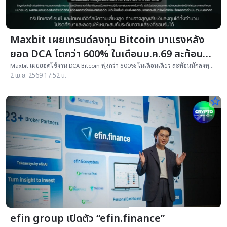
Maxbit เผยเทรนด์ลงทุน Bitcoin มาแรงหลัง
ยอด DCA โตกว่า 600% ในเดือนม.ค.69 สะท้อน
กระแสลงทุนยาว
Maxbit เผยยอดใช้งาน DCA Bitcoin พุ่งกว่า 600% ในเดือนเดียว สะท้อนนักลงทุน
ไทยแห่สะสม BTC และเน้นลงทุนระยะยาวท่ามกลางตลาดผันผวน
2 เม.ย. 2569 17:52 น.
star_border
efin group เปิดตัว “efin.finance”