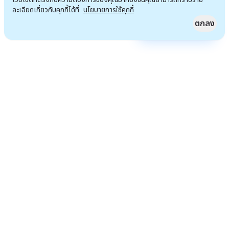
ละเอียดเกี่ยวกับคุกกี้ได้ที่
นโยบายการใช้คุกกี้
ตกลง
Quick Access
ไปหน้าแรก
เราจะไม่เพียงแต่นั่งรอโอกาส แต่เรามุ่งมั่น จะสร้างโอกาสที่ทำให้เราสังคมของเรา และทุกคน
ที่เราเกี่ยวข้องด้วยดีขึ้น
ข้อมูลติดต่อ