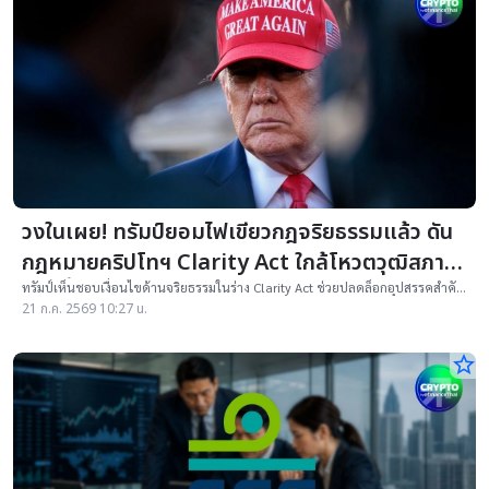
วงในเผย! ทรัมป์ยอมไฟเขียวกฎจริยธรรมแล้ว ดัน
กฎหมายคริปโทฯ Clarity Act ใกล้โหวตวุฒิสภา
ส.ค.นี้
ทรัมป์เห็นชอบเงื่อนไขด้านจริยธรรมในร่าง Clarity Act ช่วยปลดล็อกอุปสรรคสำคัญ
ก่อนวุฒิสภาสหรัฐฯ ลงมติกฎหมายกำกับดูแลคริปโทฯ
21 ก.ค. 2569 10:27 น.
star_border