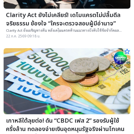
Clarity Act ยังไม่เคลียร์! เดโมแครตไม่ปลื้มดีล
จริยธรรม ข้องใจ “ใครจะตรวจสอบผู้มีอำนาจ”
Clarity Act ยังเผชิญทางตัน หลังเดโมแครตค้านแนวทางบังคับใช้ข้อจำกัดผล
ประโยชน์ทับซ้อน แม้ทรัมป์ยอมรับเงื่อนไขด้านจริยธรรมบางส่วนแล้ว
22 ก.ค. 2569 09:18 น.
star_border
เกาหลีใต้ลุยต่อ! ดัน “CBDC เฟส 2” รองรับผู้ใช้
ครึ่งล้าน ทดลองจ่ายเงินอุดหนุนรัฐจริงผ่านโทเคน