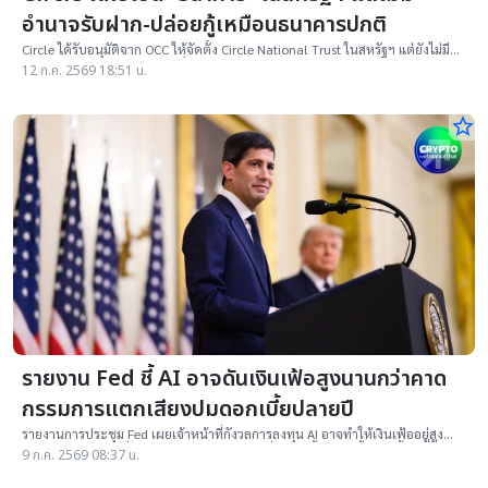
อำนาจรับฝาก-ปล่อยกู้เหมือนธนาคารปกติ
Circle ได้รับอนุมัติจาก OCC ให้จัดตั้ง Circle National Trust ในสหรัฐฯ แต่ยังไม่มี
สิทธิรับฝากเงินหรือปล่อยสินเชื่อ
12 ก.ค. 2569 18:51 น.
star_border
รายงาน Fed ชี้ AI อาจดันเงินเฟ้อสูงนานกว่าคาด
กรรมการแตกเสียงปมดอกเบี้ยปลายปี
รายงานการประชุม Fed เผยเจ้าหน้าที่กังวลการลงทุน AI อาจทำให้เงินเฟ้ออยู่สูง
นานกว่าคาด ขณะที่คณะกรรมการยังเห็นต่างเรื่องการขึ้นดอกเบี้ยในปีนี้
9 ก.ค. 2569 08:37 น.