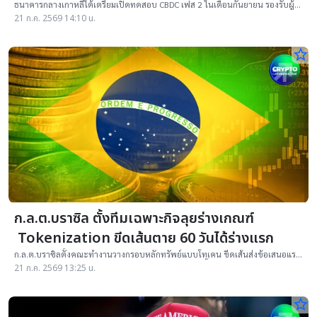
ธนาคารกลางเกาหลีใต้เตรียมเปิดทดสอบ CBDC เฟส 2 ในเดือนกันยายน รองรับผู้
ใช้สูงสุด 500,000 คน พร้อมทดลองจ่ายเงินอุดหนุนรัฐ
21 ก.ค. 2569 14:10 น.
star_border
ก.ล.ต.บราซิล ตั้งทีมเฉพาะกิจลุยร่างเกณฑ์
Tokenization ขีดเส้นตาย 60 วันได้ร่างแรก
ก.ล.ต.บราซิลตั้งคณะทำงานวางกรอบหลักทรัพย์แบบโทเคน ขีดเส้นส่งข้อเสนอแรก
ใน 60 วัน ครอบคลุมการจดทะเบียน การเก็บรักษา การซื้อขาย
21 ก.ค. 2569 13:25 น.
star_border