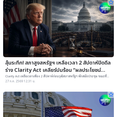
star_border
ลุ้นระทึก! สภาสูงสหรัฐฯ เหลือเวลา 2 สัปดาห์ปิดดีล
ร่าง Clarity Act เคลียร์ปมร้อน “ผลประโยชน์
ทรัมป์” ก่อนพักสมัยประชุม
Clarity Act เหลือเวลาเพียง 2 สัปดาห์ก่อนวุฒิสภาสหรัฐฯ พักสมัยประชุม ขณะที่
สองพรรคยังต้องปิดดีลข้อกำหนดด้านจริยธรรมก่อนเริ่มกระบวนการลงมติ
27 ก.ค. 2569 12:31 น.
star_border