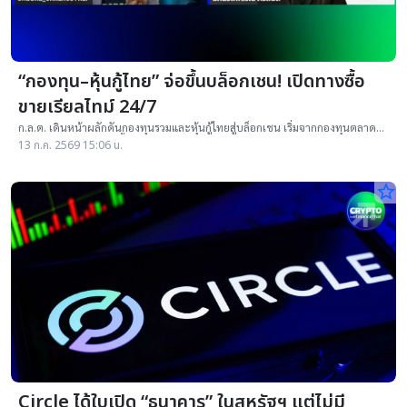
“กองทุน–หุ้นกู้ไทย” จ่อขึ้นบล็อกเชน! เปิดทางซื้อ
ขายเรียลไทม์ 24/7
ก.ล.ต. เดินหน้าผลักดันกองทุนรวมและหุ้นกู้ไทยสู่บล็อกเชน เริ่มจากกองทุนตลาด
เงินแบบโทเคน รองรับซื้อขายแบบเรียลไทม์
13 ก.ค. 2569 15:06 น.
star_border
Circle ได้ใบเปิด “ธนาคาร” ในสหรัฐฯ แต่ไม่มี