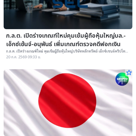
ก.ล.ต. เปิดร่างเกณฑ์ใหม่คุมเข้มผู้ถือหุ้นใหญ่บล.-
เอ็กซ์เช้นจ์-อนุพันธ์ เพิ่มเกณฑ์ตรวจคดีฟอกเงิน
ก.ล.ต. เปิดร่างเกณฑ์ใหม่ คุมเข้มผู้ถือหุ้นใหญ่บริษัทหลักทรัพย์ เอ็กซ์เชนจ์คริปโท
และธุรกิจอนุพันธ์ เพิ่มการตรวจสอบคดีฟอกเงิน
20 ก.ค. 2569 09:33 น.
star_border