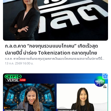
ก.ล.ต.คาด “กองทุนรวมแบบโทเคน” เกิดเร็วสุด
ปลายปีนี้ นำร่อง Tokenization ตลาดทุนไทย
ก.ล.ต. คาดไทยอาจเห็นกองทุนรวมตลาดเงินแบบโทเคนกองแรกภายในปลายปีนี้
หรืออย่างช้าต้นปีหน้า ชูจุดเด่นซื้อขายและรับเงินแบบเรียลไทม์ T+0
13 ก.ค. 2569 16:00 น.
star_border