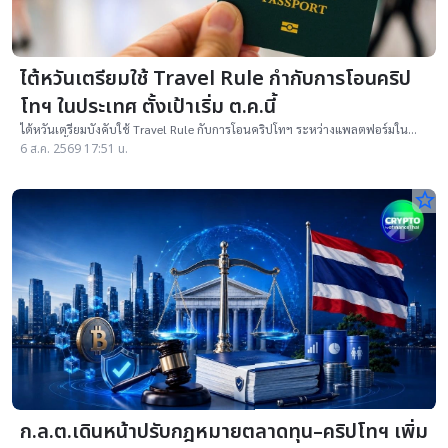
ไต้หวันเตรียมใช้ Travel Rule กำกับการโอนคริป
โทฯ ในประเทศ ตั้งเป้าเริ่ม ต.ค.นี้
ไต้หวันเตรียมบังคับใช้ Travel Rule กับการโอนคริปโทฯ ระหว่างแพลตฟอร์มใน
ประเทศตั้งแต่เดือนตุลาคม ก่อนขยายไปต่างประเทศภายในปี 2027
6 ส.ค. 2569 17:51 น.
star_border
ก.ล.ต.เดินหน้าปรับกฎหมายตลาดทุน–คริปโทฯ เพิ่ม