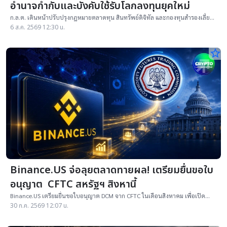
อำนาจกำกับและบังคับใช้รับโลกลงทุนยุคใหม่
ก.ล.ต. เดินหน้าปรับปรุงกฎหมายตลาดทุน สินทรัพย์ดิจิทัล และกองทุนสำรองเลี้ยง
ชีพ พร้อมเพิ่มอำนาจกำกับดูแลและบังคับใช้กฎหมาย
6 ส.ค. 2569 12:30 น.
star_border
Binance.US จ่อลุยตลาดทายผล! เตรียมยื่นขอใบ
อนุญาต CFTC สหรัฐฯ สิงหานี้
Binance.US เตรียมยื่นขอใบอนุญาต DCM จาก CFTC ในเดือนสิงหาคม เพื่อเปิด
แพลตฟอร์มตลาดคาดการณ์และแข่งกับ Kalshi และ Polymarket US
30 ก.ค. 2569 12:07 น.