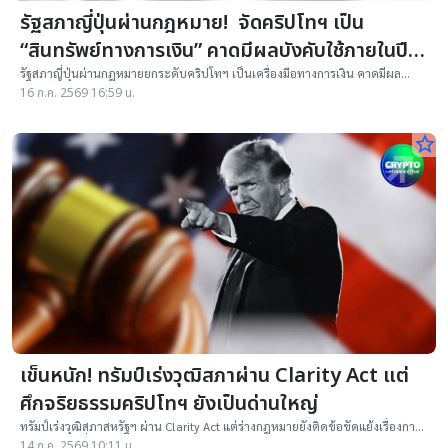
รัฐสภาญี่ปุ่นผ่านกฎหมาย! จัดคริปโทฯ เป็น
“สินทรัพย์ทางการเงิน” คาดมีผลบังคับใช้ภายในปี
2027
รัฐสภาญี่ปุ่นผ่านกฎหมายยกระดับคริปโทฯ เป็นเครื่องมือทางการเงิน คาดมีผล
ภายในปี 2027 ปูทางลดภาษีจากสูงสุด 55% เหลือ 20%
16 ก.ค. 2569 16:59 น.
star_border
เข็นหนัก! ทรัมป์เร่งวุฒิสภาผ่าน Clarity Act แต่
ศึกจริยธรรมคริปโทฯ ยังเป็นด่านใหญ่
ทรัมป์เร่งวุฒิสภาสหรัฐฯ ผ่าน Clarity Act แต่ร่างกฎหมายยังติดข้อขัดแย้งเรื่องการ
ห้ามเจ้าหน้าที่รัฐและครอบครัวแสวงหากำไรจากธุรกิจคริปโทฯ
14 ก.ค. 2569 10:11 น.