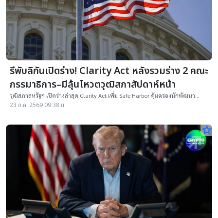
รีพับลิกันเปิดร่าง! Clarity Act หลังรวมร่าง 2 คณะ
กรรมาธิการ–มีลุ้นโหวตวุฒิสภาสัปดาห์หน้า
วุฒิสภาสหรัฐฯ เปิดร่างล่าสุด Clarity Act เพิ่ม Safe Harbor คุ้มครองนักพัฒนา
ซอฟต์แวร์ พร้อมกฎจริยธรรมที่สิ้นผลในปี 2029
23 ก.ค. 2569 09:38 น.
star_border