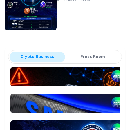
ก
โครงการ มูลค่าระดมทุนรวมราว
ค
R
10,000 ล้านบาท
พ
D
ฟื
Crypto Business
Press Room
Crypto Business
star_border
C
ถ
เห
5 
Co
จ
18
หา
ล้
ย
star_border
จุ
ก
บิ
S
S
นั
ระ
5 
Sa
c
cu
จ
11
แท
ร
ส
St
Co
ก
star_border
ให
B
Mu
M
เพ