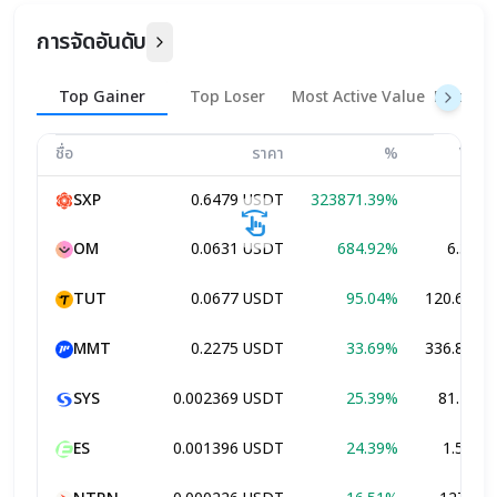
การจัดอันดับ
Top Gainer
Top Loser
Most Active Value
Most Ac
ชื่อ
ราคา
%
Vol.
SXP
0.6479
USDT
323871.39%
0
swipe
OM
0.0631
USDT
684.92%
6.31K
TUT
0.0677
USDT
95.04%
120.62M
MMT
0.2275
USDT
33.69%
336.87M
SYS
0.002369
USDT
25.39%
81.14K
ES
0.001396
USDT
24.39%
1.59M