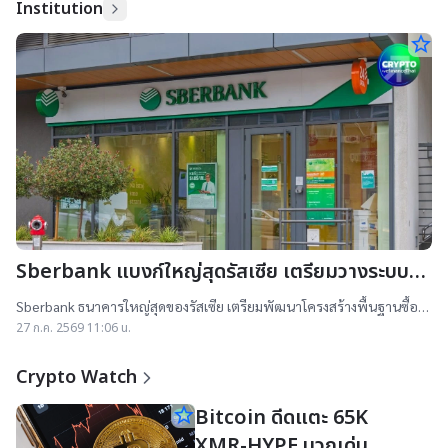
Institution
star_border
Sberbank แบงก์ใหญ่สุดรัสเซีย เตรียมวางระบบเท
รดคริปโทฯ–เปิดศูนย์รับฝากภายใน 1 ธ.ค.
Sberbank ธนาคารใหญ่สุดของรัสเซีย เตรียมพัฒนาโครงสร้างพื้นฐานซื้อ
ขายและรับฝากคริปโทฯ ภายใน 1 ธันวาคม หลังรัสเซียออกกฎใหม่คุมการ
27 ก.ค. 2569 11:06 น.
เทรดผ่านตัวกลาง
Crypto Watch
star_border
Bitcoin ดีดแตะ 65K
XMR-HYPE บวกเด่น