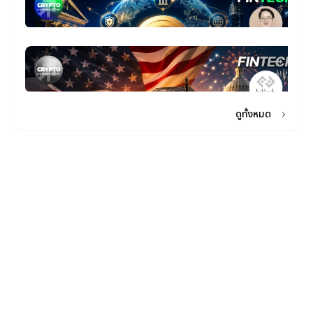
บั
เง
ทำ
บ
โต
แ
Ac
17
St
ตล
ขย
ก
15
ก
อะ
บ
ผ่
Bi
ส
โ
หุ
star_border
เ
M
จ
ก
อย
รว
โ
C
จั
ปร
28
A
คว
A
16
กำ
โต
เ
ดูทั้งหมด
Fe
แ
ส
ที
ค
ใน
รอ
2
พ
อ
Bi