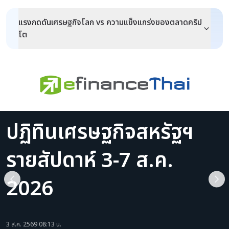
VIC
0.0336
USDT
11.74%
43.04M
แรงกดดันเศรษฐกิจโลก vs ความแข็งแกร่งของตลาดคริป
EDEN
0.0457
USDT
11.56%
3.28M
โต
BICO
0.0566
USDT
9.95%
196.49M
0G
0.1543
USDT
8.60%
18.46M
ปฏิทินเศรษฐกิจสหรัฐฯ
รายสัปดาห์ 3-7 ส.ค.
2026
3 ส.ค. 2569 08:13 น.