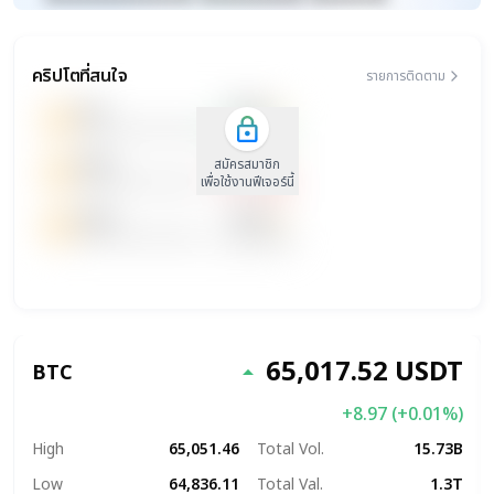
xxxxxxxxxxx xxxxxxxx xxxxxxxxxxxxxxxxxxxxxxx
xxxxxxxxxxxxxxxxxxx xxxxx
คริปโตที่สนใจ
รายการติดตาม
xxxxxxxxxxxxxxxxxxxxxxxxxxxxxx
71.00
xxxx
▲
D
x
xxxxxxxxxxxxxxxxxxx
+0.50
(
+0.71%
)
71.00
xxxx2
▼
สมัครสมาชิก
D
x
xxxxxxxxxxxxxxxxxxx
เพื่อใช้งานฟีเจอร์นี้
-1.20
(
-1.68%
)
71.00
xxxx3
D
x
xxxxxxxxxxxxxxxxxxx
0.00
(
0.00%
)
65,017.52
USDT
arrow_drop_up
BTC
+8.97 (+0.01%)
High
65,051.46
Total Vol.
15.73B
Low
64,836.11
Total Val.
1.3T