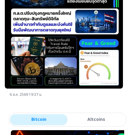
ยุค
ใหม่
6 ส.ค. 2569 19:37 น.
Bitcoin
Altcoins
Bitcoin
star_border
C