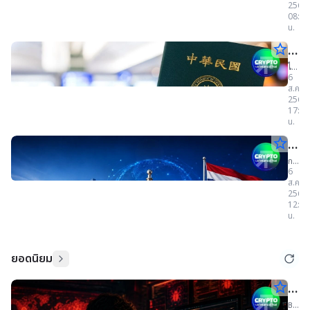
สกั
2569
ความ
ป
ช่อง
นคริ
ช่อง
08:00
ฟอ
เสี่ยง
โต
โหว่
น.
ฟอก
7
ป
โหว่
4,962
เงิน
เงิน
สิงหา
จุด
star_border
ไต้ห
โต
2569
เกือ
อาช
ใน
Bitcoi
390
เตร
ไต้หวั
ประ
5,0
ยืน
ทาง
6
โปร
เตรียม
เหนือ
ใช้
ส.ค.
เจ
วัน
บังคับ
จุด!
เทค
64,0
2569
กต์
ใช้
ดอลลา
Tra
ที่
17:51
สแ
Bitcoi
Trave
AI
น.
ภายใ
Rule
Rul
7
พบ
390
29.8
กับ
ช่อง
star_border
ก.ล.
ชั่วโมง
กำก
การ
สิง
โปร
โหว่
โอ
ร้าย
หน้า
ก.ล.ต.
การ
256
นคริ
เจ
6
แรง
เดิน
ป
ปรับ
ส.ค.
85
โอ
หน้า
กต์
โทฯ
2569
จุด,
ปรับปร
ระหว่
กฎห
นคริ
12:30
Winte
กฎหม
ด้วย
แพลต
น.
ขึ้น
ตลาด
ตลา
ป
ใน
AI
ทะเบี
ทุน
ประเ
SEC
ทุน–
สินทรั
โทฯ
ตั้งแต่
ดิจิทัล
เดือน
ยอดนิยม
ค
ใน
และ
ตุลาค
กองทุ
ก่อน
ริ
ประ
สำรอง
star_border
Bit
ขยาย
เลี้ยง
ป
ตั้ง
ไป
ชีพ
Re
Bitcoi
ต่าง