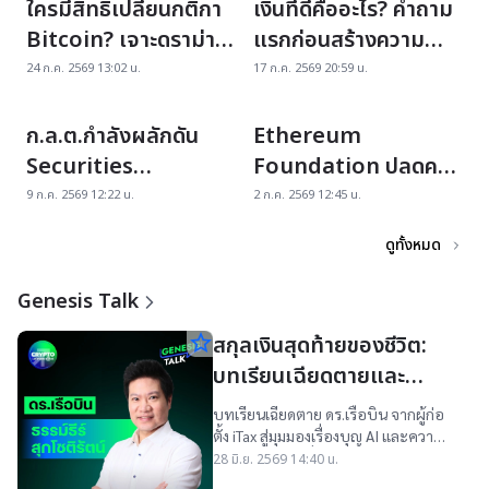
ใครมีสิทธิ์เปลี่ยนกติกา
เงินที่ดีคืออะไร? คำถาม
Bitcoin? เจาะดราม่า
แรกก่อนสร้างความ
BIP-110
มั่งคั่ง กับ ทิว Thai
24 ก.ค. 2569 13:02 น.
17 ก.ค. 2569 20:59 น.
Ratel | NeoWealth
star_border
star_border
Club EP.13
ก.ล.ต.กำลังผลักดัน
Ethereum
Securities
Foundation ปลดคน
Tokenization ตลาด
หั่นงบ นักลงทุน ETH
9 ก.ค. 2569 12:22 น.
2 ก.ค. 2569 12:45 น.
ทุนไทยกำลังเข้าสู่ยุคซื้อ
ควรกังวลไหม?
ดูทั้งหมด
ขาย 24/7 จริงหรือ?
Genesis Talk
star_border
สกุลเงินสุดท้ายของชีวิต:
บทเรียนเฉียดตายและ
ธรรมะในยุค AI ของ
บทเรียนเฉียดตาย ดร.เรือบิน จากผู้ก่อ
ดร.เรือบิน
ตั้ง iTax สู่มุมมองเรื่องบุญ AI และความ
หมายของชีวิต ที่อาจทำให้หลายคน
28 มิ.ย. 2569 14:40 น.
ต้องหันกลับมา Rebalance พอร์ต