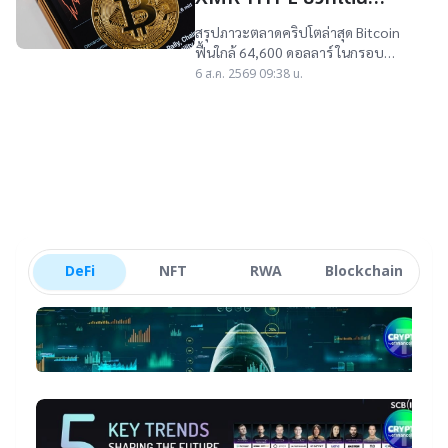
ท่ามกลางตลาดยังไร้ข่าวดี
สรุปภาวะตลาดคริปโตล่าสุด Bitcoin
หนุน
ฟื้นใกล้ 64,600 ดอลลาร์ ในกรอบ
63,880–65,025 ดอลลาร์ พร้อมภาพ
6 ส.ค. 2569 09:38 น.
รวมเหรียญใหญ่ Stablecoin และ
สัญญาณตลาด
DeFi
NFT
RWA
Blockchain
DeFi
star_border
ท
แ
Bl
29
ปี
แ
11
เห
มา
โ
star_border
ปร
S
หา
ป
เ
SC
ดอ