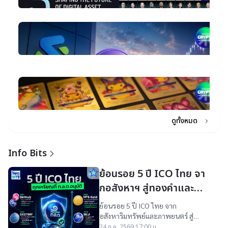
2 
5 
แ
เก
ร
10
ส
เก
เ
R
ดอ
ส
star_border
T
ส
ป
20
ก
D
S
ก
เ
25
Ch
ก
อ
ล
2
ค
เศ
1
15
อ
อ
ดิ
แ
3
ด
ตั
เ
star_border
ดอ
โ
St
A
ภา
To
ด
14
ก
มี
2
AI
23
กา
P
โ
ขอ
ดูทั้งหมด
แ
บ
พ
เต
สิ
โ
เ
To
Info Bits
ข
แ
Re
W
T
ช
star_border
ย้อนรอย 5 ปี ICO ไทย จา
As
C
ให
กอสังหาฯ สู่ทองคำและ
2
$
คาร์บอนเครดิต
ย้อนรอย 5 ปี ICO ไทย จาก
ด
ร
อสังหาริมทรัพย์และภาพยนตร์ สู่
ถ
คาร์บอนเครดิตและทองคำ กับ 7
24 ก.ค. 2569 17:00 น.