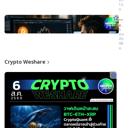
ดอลลา
กฎห
ที่
12:30
ฟอ
เสี่ยง
กฎหม
ด้วย
AI
น.
ฟอก
ตลาด
ตลา
7
พบ
เงิน
AI
เงิน
ทุน
ช่อง
star_border
สรุป
ทุน–
สินทรั
สิง
อาช
โหว่
ดิจิทัล
ร้าย
ข่าว
สรุป
ค
256
และ
ทาง
6
แรง
14
กองทุ
เด่
ส.ค.
85
ริ
ข่าว
เทค
สำรอง
2569
จุด,
คริ
เลี้ยง
นคริ
ป
08:02
Winte
ป
ชีพ
น.
ขึ้น
โต
ป
โทฯ
พร้อม
ทะเบี
ล่าสุด
เพิ่ม
SEC
โต
Bitcoi
เพิ่ม
อำนา
Crypto Weshare
ฟื้น
กำกับ
ประ
อำน
ใกล้
ดูแล
64,7
และ
วัน
star_border
กำก
ดอลลา
บังคับ
พร้อม
ที่
และ
ใช้
ข่าว
กฎหม
6
Coldc
บังค
Binan
สิง
ใช้
Redot
Weste
256
รับ
Union
Black
โลก
Block
ลงท