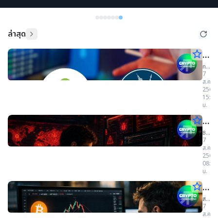
ล่าสุด
star_border
ก.ล.
-ธป
ก.ล.ต.
7
และ
จ่อ
ส.ค.
ธปท.
2569
หารือ
ออก
15:37
ผู้
น.
ประก
เกณ
ธุรกิจ
star_border
Bit
กำก
สินทรั
ดิจิทัล
Re
Bitcoi
ดูแ
เตรียม
7
Red
ออก
Te
ส.ค.
ธุร
Team
เกณฑ์
2569
ทีม
กำกับ
พบ
Sta
08:41
อาสา
ธุรกร
น.
16
จุด
ภาย
Stabl
คน
ภายใ
star_border
สรุป
ที่
พบ
ปี
ปี
ประเด
2569
ข่าว
สรุป
อาจ
นี้
ที่
7
เพื่อ
ข่าว
อาจ
เด่
ส.ค.
ลด
เป็น
คริ
เป็น