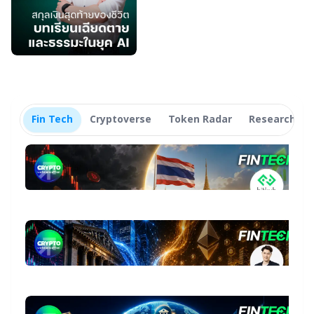
ชีวิต
Fin Tech
Cryptoverse
Token Radar
Research
Fin Tech
star_border
ต
ค
เจ
3 
ม
โ
2
ริ
13
คร
ไ
25
star_border
ร
ห
2
Bi
ก
หุ้
คร
แ
23
สู
E
น
2
แ
น
ปร
09
ผ่
แ
โ
ร
To
บั
star_border
St
S
ล
ค
ร
ขณ