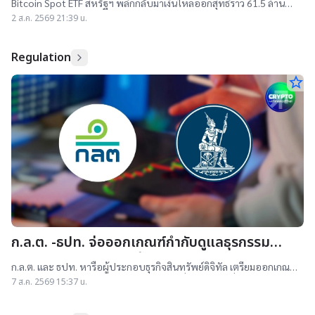
Bitcoin Spot ETF สหรัฐฯ พลิกกลับมาเงินไหลออกสุทธิราว 61.5 ล้าน
กดทั้งสัปดาห์ติดลบ (27-31 ก.ค.)
ดอลลาร์ในสัปดาห์ 27-31 ก.ค. หลังไหลเข้า 3 สัปดาห์ติด
2 ส.ค. 2569 21:39 น.
Regulation
star_border
ก.ล.ต. -ธปท. จ่อออกเกณฑ์กำกับดูแลธุรกรรม
Stablecoin ภายในปีนี้ สกัดฟอกเงิน-อาชญากรรม
ก.ล.ต. และ ธปท. หารือผู้ประกอบธุรกิจสินทรัพย์ดิจิทัล เตรียมออกเกณฑ์
ทางเทคโนโลยี
กำกับธุรกรรม Stablecoin ภายในปี 2569 เพื่อลดความเสี่ยงฟอกเงิน
7 ส.ค. 2569 15:37 น.