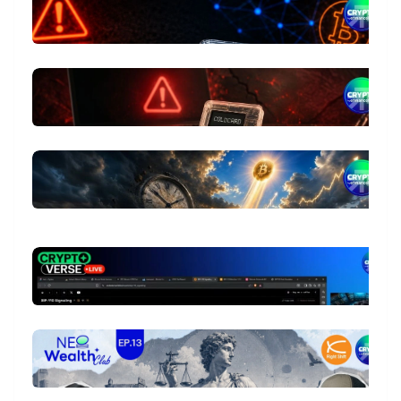
ถ
เห
5 
Co
จ
18
หา
ล้
ย
star_border
จุ
ง
บิ
S
ช
G
ระ
1 
Re
c
cu
ฮ
20
Co
ร
ส
เก
Co
ว
star_border
สู
อ
Mu
M
1
‘
น
นั
มู
ล
29
ชี
เ
ล้
ว
2
อา
ช่
เ
น.
ก
สุ
Se
ค
ตุ
อ
ผู
1
star_border
20
B
Pr
ห
เ
โอ
ส
ช
เจ
ค
กว
27
คว
ดอ
ว
ท
น.
น
Bi
ก่
Bi
S
แ
เ
ก
star_border
สแ
เง
1
c
เซ
ดอ
B
ท
อ
ถ
เส
2
22
เง
C
Bi
1
ถ
09
สร