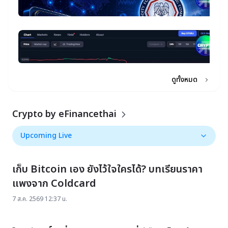
S
จ
Bi
Ga
ล
30
ยื
ร
ล้
ท
12
D
เ
ห
เด
เ
star_border
เ
หน
อ
G
ต
ใ
ก
St
เ
แล
8
27
ขอ
C
แ
S
20
กิ
U
เ
ส
ส
ล
ดูทั้งหมด
ใต
นี
11
ภ
ภา
C
เด
Crypto by eFinancethai
ยื
1
ยั
ต
Upcoming Live
เ
Upcoming Live
ร
star_border
เก็บ Bitcoin เอง ยังไว้ใจใครได้? บทเรียนราคา
แพงจาก Coldcard
7 ส.ค. 2569 12:37 น.
star_border
star_border