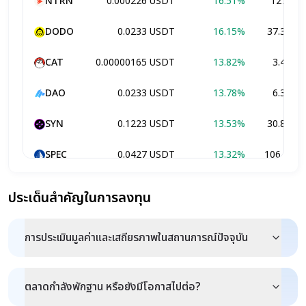
NTRN
0.000226
USDT
16.51%
127.92
DODO
0.0233
USDT
16.15%
37.33M
CAT
0.00000165
USDT
13.82%
3.42M
DAO
0.0233
USDT
13.78%
6.34M
SYN
0.1223
USDT
13.53%
30.88M
SPEC
0.0427
USDT
13.32%
106.21K
SWEAT
0.000312
USDT
12.84%
502.98K
ประเด็นสำคัญในการลงทุน
MERL
0.0191
USDT
12.16%
2.62M
การประเมินมูลค่าและเสถียรภาพในสถานการณ์ปัจจุบัน
BABY
0.0127
USDT
11.83%
169.21M
SPURS
0.1112
USDT
11.76%
57.32K
ตลาดกำลังพักฐาน หรือยังมีโอกาสไปต่อ?