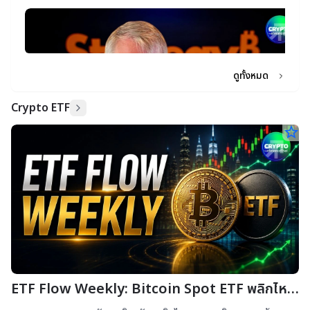
L
ส
ด
“
star_border
เซ
S
ห
เง
อ
พ
St
ก
14
ซื
ป
ขอ
B
13
แล
Th
เ
สำ
เ
ดูทั้งหมด
พั
T
ดอ
เ
ภ
Crypto ETF
|
พ
แล
กว
N
star_border
ด
C
ร
จ
ป
ด
ETF Flow Weekly: Bitcoin Spot ETF พลิกไหล
ออก เบรกสถิติไหลเข้า 3 สัปดาห์ติด แรงขายวันศุกร์