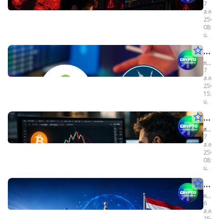
7
โทฯ
พร้อม
Red
เป้า
ประเ
Te
ส.ค.
เพิ่ม
Team
ภายใ
เพิ่ม
2569
เริ่ม
อำนา
ทีม
ปี
พบ
08:41
กำกับ
อาสา
2027
อำน
ต.ค.น
น.
ดูแล
16
จุด
และ
คน
กำก
star_border
ก.ล.
บังคับ
ที่
พบ
และ
ใช้
ประเด
-ธป
ก.ล.ต.
อาจ
กฎหม
ที่
7
และ
บังค
อาจ
จ่อ
ส.ค.
เป็น
ธปท.
เป็น
2569
ใช้
หารือ
ช่อง
ออก
ช่อง
15:37
ผู้
โหว่
รับ
น.
ประก
เกณ
โหว่
4,962
ธุรกิจ
โลก
จุด
star_border
สรุป
กำก
สินทรั
เกือ
ใน
ดิจิทัล
ลงท
390
ข่าว
สรุป
ดูแ
5,0
เตรียม
7
โปร
ข่าว
ยุค
ออก
เด่
ส.ค.
เจ
ธุร
คริ
จุด!
เกณฑ์
2569
กต์
ป
ใหม่
กำกับ
นคริ
Sta
08:00
สแ
Bitcoi
โต
ธุรกร
น.
ภายใ
7
ป
ภาย
Stabl
390
29.8
สิงหา
ภายใ
star_border
ก.ล.
ชั่วโมง
โต
2569
ปี
โปร
ปี
Bitcoi
2569
หน้า
ก.ล.ต.
ประ
นี้
ยืน
เจ
6
เพื่อ
เดิน
เหนือ
ปรับ
ส.ค.
ลด
วัน
หน้า
สกั
กต์
64,0
2569
ความ
ปรับปร