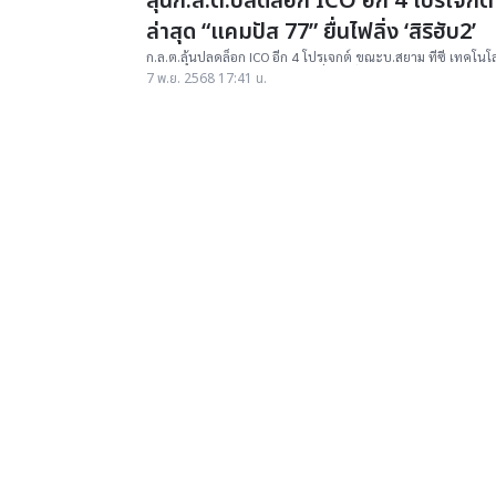
ลุ้นก.ล.ต.ปลดล็อก ICO อีก 4 โปรเจกต์
ล่าสุด “แคมปัส 77” ยื่นไฟลิ่ง ‘สิริฮับ2’
ก.ล.ต.ลุ้นปลดล็อก ICO อีก 4 โปรเจกต์ ขณะบ.สยาม ทีซี เทคโนโล
รอพิจารณา ล่าสุดบ.แคมปัส 77 ยื่นไฟลิ่งสิริฮับ2 มูลค่า 2,490 ล้
7 พ.ย. 2568 17:41 น.
บาท