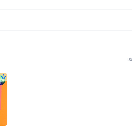
เร
star_border