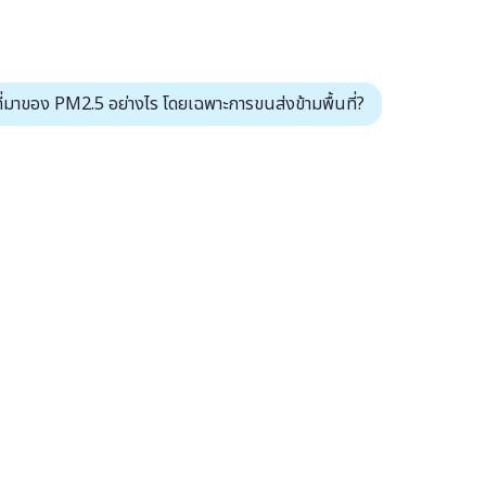
มาของ PM2.5 อย่างไร โดยเฉพาะการขนส่งข้ามพื้นที่?