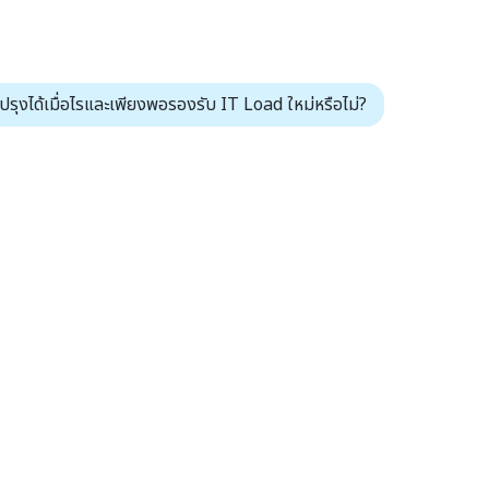
ุงได้เมื่อไรและเพียงพอรองรับ IT Load ใหม่หรือไม่?