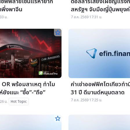
ุนซัพพลายเชนแร่หายาก
ดอลลาร์เสี่ยงเผชิญแรงก
พึ่งพาจีน
สหรัฐฯ จับมือญี่ปุ่นพยุงค
33 น.
7 ส.ค. 2569 17:31 น.
star_border
น OR พร้อมสาเหตุ ทำไม
ค่าเช่าออฟฟิศโตเกียวทำ
ห์ยังแนะ “ซื้อ”-“ถือ”
31 ปี ดีมานด์หนุนตลาด
7 ส.ค. 2569 17:25 น.
26 น.
Hot Topic
star_border