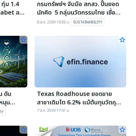
ุ่ม 1.4
กรมทรัพย์ฯ จับมือ สกสว. ปั้นยอด
phabet ลง
นักคิด 5 กลุ่มนวัตกรรมไทย เชื่อม
ทุนลุยตลาดโลก
8 ส.ค. 2569 16:00 น.
SUSTAINABILITY
star_border
star_border
 ดัน
Texas Roadhouse ยอดขาย
หนุน
สาขาเดิมโต 6.2% แม้ต้นทุนวัตถุดิบ
จ.ไทย
พุ่ง
7 ส.ค. 2569 17:41 น.
TY
star_border
star_border