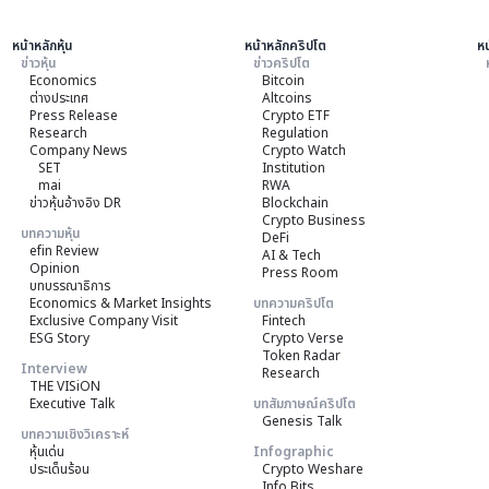
หน้าหลักหุ้น
หน้าหลักคริปโต
หน
ข่าวหุ้น
ข่าวคริปโต
Economics
Bitcoin
ต่างประเทศ
Altcoins
Press Release
Crypto ETF
Research
Regulation
Company News
Crypto Watch
SET
Institution
mai
RWA
ข่าวหุ้นอ้างอิง DR
Blockchain
Crypto Business
บทความหุ้น
DeFi
efin Review
AI & Tech
Opinion
Press Room
บทบรรณาธิการ
Economics & Market Insights
บทความคริปโต
Exclusive Company Visit
Fintech
ESG Story
Crypto Verse
Token Radar
Interview
Research
THE VISiON
Executive Talk
บทสัมภาษณ์คริปโต
Genesis Talk
บทความเชิงวิเคราะห์
หุ้นเด่น
Infographic
ประเด็นร้อน
Crypto Weshare
Info Bits