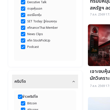
ทรัมป์หน
Executive Talk
สหรัฐฯ ลด
ตะลุยหุ้นนอก
7 ส.ค. 2569 17:
เชอร์ล็อกหุ้น
SET Today: รู้ก่อนลงทุน
efinanceThai Member
News Clips
efin StockPickUp
Podcast
เจาะงบหุ้
นักวิเคราะ
คริปโต
7 ส.ค. 2569 17:
ข่าวคริปโต
Bitcoin
Altcoins