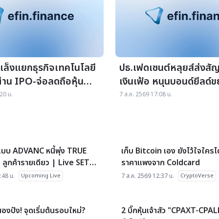
เล็งแยกธุรกิจเทคโนโลยี
ปธ.เฟดเซนต์หลุยส์ส่งส
่าน IPO-จ่อลดถือหุ้นต่ำ
เงินเฟ้อ หนุนบอนด์ยีลด์ข
20 น.
7 ส.ค. 2569 17:08 น.
star_border
 แบบ ADVANC หนี้พุ่ง TRUE
เก็บ Bitcoin เอง ยังไว้ใจใครไ
 ลูกค้ารายเดียว | Live SET
ราคาแพงจาก Coldcard
่อนลงทุน 7/8/69
:48 น.
Upcoming Live
7 ส.ค. 2569 12:37 น.
CryptoVerse
star_border
งปัง! จุดเริ่มต้นรอบใหม่?
2 บิ๊กหุ้นเจ้าสัว "CPAXT-CPALL