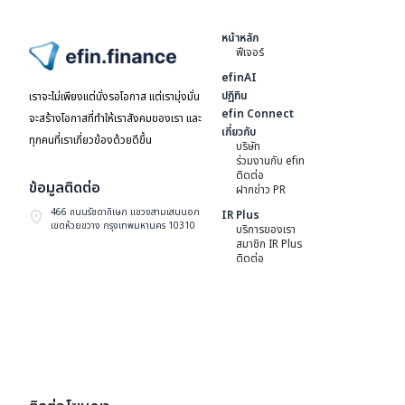
หน้าหลัก
ฟีเจอร์
ไปหน้าแรก
efinAI
ปฏิทิน
เราจะไม่เพียงแต่นั่งรอโอกาส แต่เรามุ่งมั่น
efin Connect
จะสร้างโอกาสที่ทำให้เราสังคมของเรา และ
เกี่ยวกับ
ทุกคนที่เราเกี่ยวข้องด้วยดีขึ้น
บริษัท
ร่วมงานกับ efin
ติดต่อ
ข้อมูลติดต่อ
ฝากข่าว PR
466 ถนนรัชดาภิเษก แขวงสามเสนนอก
IR Plus
เขตห้วยขวาง กรุงเทพมหานคร 10310
บริการของเรา
สมาชิก IR Plus
ติดต่อ