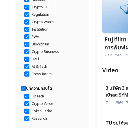
Crypto ETF
Regulation
Crypto Watch
Institution
RWA
Fujifilm 
Blockchain
การพิมพ์ผ
Crypto Business
กว่า 20%
7 ส.ค. 2569 17:
DeFi
AI & Tech
Video
Press Room
3 บริษัท 3
บทความคริปโต
เป้าลด SYM
FinTech
Today รู้ก
7 ส.ค. 2569 17
Crypto Verse
Token Radar
Research
TU งบโค้งสอ