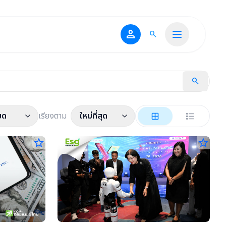
person
search
search
มด
เรียงตาม
ใหม่ที่สุด
star_border
star_border