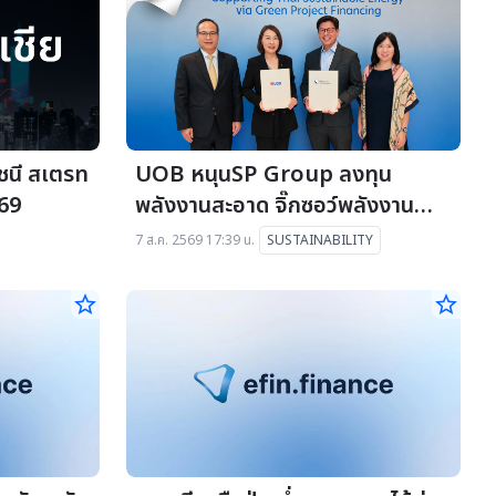
ัชนี สเตรท
UOB หนุนSP Group ลงทุน
569
พลังงานสะอาด จิ๊กซอว์พลังงาน
ยั่งยืน
7 ส.ค. 2569 17:39 น.
SUSTAINABILITY
star_border
star_border