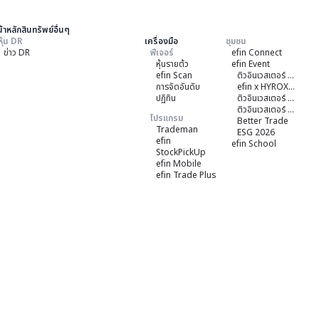
้าหลักสินทรัพย์อื่นๆ
หุ้น DR
เครื่องมือ
ชุมชน
ข่าว DR
ฟีเจอร์
efin Connect
หุ้นรายต้ว
efin Event
efin Scan
ติวอินเวสเตอร์ ON TOUR "หาดใหญ่" 2026
การจัดอันดับ
efin x HYROX Training Class
ปฏิทิน
ติวอินเวสเตอร์ ON TOUR "ชลบุรี" 2026
ติวอินเวสเตอร์ ON TOUR “เชียงใหม่” 2026
โปรแกรม
Better Trade
Trademan
ESG 2026
efin
efin School
StockPickUp
efin Mobile
efin Trade Plus