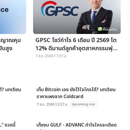
ัญญาณคุม
GPSC โชว์กำไร 6 เดือน ปี 2569 โต
ยับสูง
12% ดีมานด์ลูกค้าอุตสาหกรรมพุ่ง
โรงไฟฟ้าพลังน้ำดีต่อเนื่องพร้อม
7 ส.ค. 2569 17:07 น.
ประกาศจ่ายเงินปันผลระหว่างกาล
0.55 บาทต่อหุ้น เตรียมเดินหน้า
ลงทุนภายใต้ PDP ฉบับใหม่
star_border
star_border
ด้? บทเรียน
เก็บ Bitcoin เอง ยังไว้ใจใครได้? บทเรียน
ราคาแพงจาก Coldcard
7 ส.ค. 2569 12:37 น.
Upcoming Live
star_border
star_border
" งวดนี้
เก็งงบ GULF - ADVANC กำไรใครจะเดือด