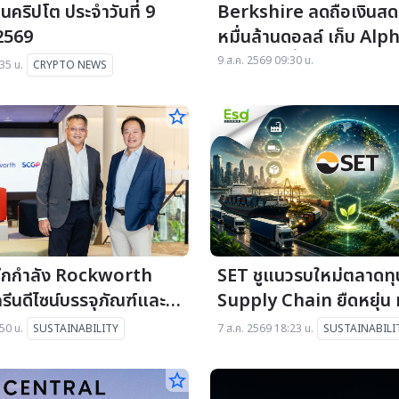
่นคริปโต ประจำวันที่ 9
Berkshire ลดถือเงินสด ท
2569
หมื่นล้านดอลล์ เก็บ Al
พอร์ต-ลุยซื้อหุ้นคืน
9 ส.ค. 2569 09:30 น.
35 น.
CRYPTO NEWS
star_border
ึกกำลัง Rockworth
SET ชูแนวรบใหม่ตลาดทุน
ีนดีไซน์บรรจุภัณฑ์และ
Supply Chain ยืดหยุ่น 
ร์รักษ์โลก
Carbon Ecosystem บ
50 น.
SUSTAINABILITY
7 ส.ค. 2569 18:23 น.
SUSTAINABILI
ยั่งยืน
star_border