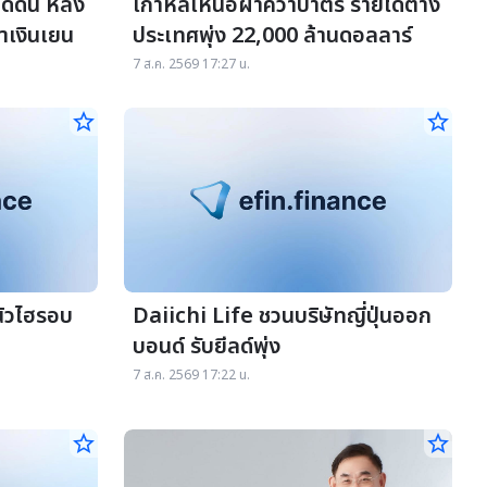
ดดัน หลัง
เกาหลีเหนือฝ่าคว่ำบาตร รายได้ต่าง
่าเงินเยน
ประเทศพุ่ง 22,000 ล้านดอลลาร์
7 ส.ค. 2569 17:27 น.
star_border
star_border
นิวไฮรอบ
Daiichi Life ชวนบริษัทญี่ปุ่นออก
บอนด์ รับยีลด์พุ่ง
7 ส.ค. 2569 17:22 น.
star_border
star_border