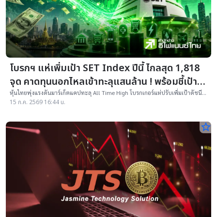
โบรกฯ แห่เพิ่มเป้า SET Index ปีนี้ ไกลสุด 1,818
จุด คาดทุนนอกไหลเข้าทะลุแสนล้าน ! พร้อมชี้เป้า
หุ้นเด่น
หุ้นไทยพุ่งแรงดันมาร์เก็ตแคปทะลุ All Time High โบรกเกอร์แห่ปรับเพิ่มเป้าดัชนี
สูงสุด 1,818 จุด คาดฟันด์โฟลวไหลเข้าไหลทะลักเกินแสนล้านบาท
15 ก.ค. 2569 16:44 น.
star_border