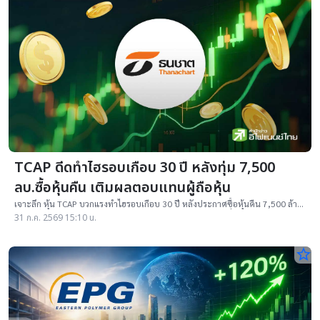
TCAP ดีดทำไฮรอบเกือบ 30 ปี หลังทุ่ม 7,500
ลบ.ซื้อหุ้นคืน เติมผลตอบแทนผู้ถือหุ้น
เจาะลึก หุ้น TCAP บวกแรงทำไฮรอบเกือบ 30 ปี หลังประกาศซื้อหุ้นคืน 7,500 ล้าน
บาท เพิ่ม ROE-EPS โบรกฯ เคาะเป้าใหม่สูงสุด 85 บาท ปันผลยั่วใจ 4.8%
31 ก.ค. 2569 15:10 น.
star_border