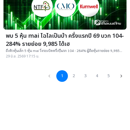
พบ 5 หุ้น mai ไฉไลเป็นบ้า ครึ่งแรกปี 69 บวก 104-
284% รายย่อย 9,985 ได้เฮ
ถึงคิวหุ้นเล็ก 5 หุ้น mai วิ่งระเบิดครึ่งปีแรก 104 - 284% ผู้ถือหุ้นรายย่อย 9,985
รายได้เฮ ส่วนใหญ่งบแจ่ม แถมโตต่อเนื่อง พร้อมเปิดสถิติ
29 มิ.ย. 2569 17:15 น.
1
2
3
4
5