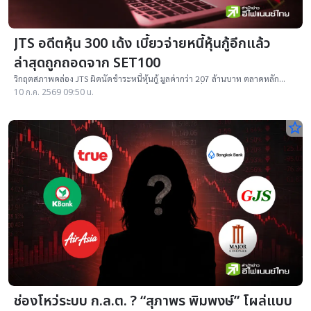
JTS อดีตหุ้น 300 เด้ง เบี้ยวจ่ายหนี้หุ้นกู้อีกแล้ว
ล่าสุดถูกถอดจาก SET100
วิกฤตสภาพคล่อง JTS ผิดนัดชำระหนี้หุ้นกู้ มูลค่ากว่า 207 ล้านบาท ตลาดหลัก
ทรัพย์ฯ ถอดพ้นดัชนี SET100 ทันที พร้อมแขวนป้ายเครื่องหมาย CB
10 ก.ค. 2569 09:50 น.
star_border
ช่องโหว่ระบบ ก.ล.ต. ? “สุภาพร พิมพงษ์” โผล่แบบ