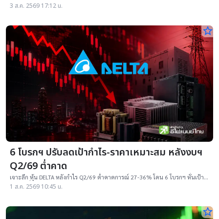
อายัดเงินเดือน และเสียประวัติเครดิตบูโร
3 ส.ค. 2569 17:12 น.
star_border
6 โบรกฯ ปรับลดเป้ากำไร-ราคาเหมาะสม หลังงบฯ
Q2/69 ต่ำคาด
เจาะลึก หุ้น DELTA หลังกำไร Q2/69 ต่ำคาดการณ์ 27-36% โดน 6 โบรกฯ หั่นเป้า
กำไรเฉลี่ย 14% เคาะเป้าใหม่ต่ำสุด 245 บาท
1 ส.ค. 2569 10:45 น.
star_border