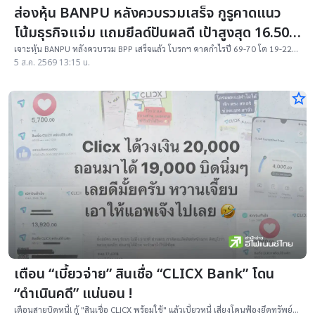
ส่องหุ้น BANPU หลังควบรวมเสร็จ กูรูคาดแนว
โน้มธุรกิจแจ่ม แถมยีลด์ปันผลดี เป้าสูงสุด 16.50
บาท
เจาะหุ้น BANPU หลังควบรวม BPP เสร็จแล้ว โบรกฯ คาดกำไรปี 69-70 โต 19-22%
เคาะราคาเป้าหมาย 14.50-16.50 บาท ยีลด์ปันผลดีเกิน 4.5%
5 ส.ค. 2569 13:15 น.
star_border
เตือน “เบี้ยวจ่าย” สินเชื่อ “CLICX Bank” โดน
“ดำเนินคดี” แน่นอน !
เตือนสายบิดหนี้! กู้ "สินเชื่อ CLICX พร้อมใช้" แล้วเบี้ยวหนี้ เสี่ยงโดนฟ้องยึดทรัพย์