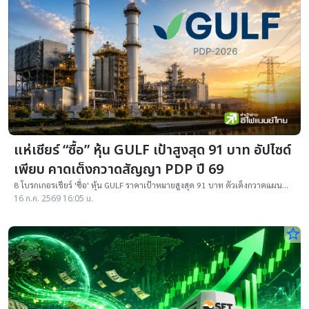
แห่เชียร์ “ซื้อ” หุ้น GULF เป้าสูงสุด 91 บาท อัปไซด์
เพียบ คาดเต็งกวาดสัญญา PDP ปี 69
8 โบรกเกอรเชียร์ 'ซื้อ' หุ้น GULF ราคาเป้าหมายสูงสุด 91 บาท ตัวเต็งกวาดแผน
PDP ฉบับใหม่ แถมธุรกิจนอกโรงไฟฟ้าก็สดใสแกร่งกว่าคู่แข่งเพียบ
16 ก.ค. 2569 16:05 น.
star_border