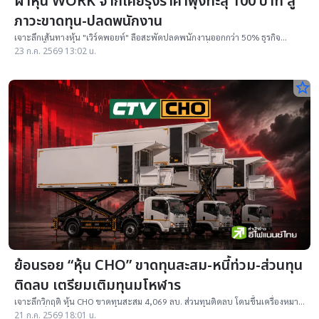
ผ่าหุ้น WORK จากเคยรุ่งราคาพุ่งทะลุ 100 บาท สู่
ภาวะขาดทุน-ปลดพนักงาน
เจาะลึกเส้นทางหุ้น "เวิร์คพอยท์" ลือสะพัดปลดพนักงานออกกว่า 50% ธุรกิจ
ขาดทุนตั้งแต่ปี 67 ยันไตรมาส 1/69 กูรูคาดติดลบต่อเนื่อง ย้อนรอยราคาหุ้นจาก
23 ก.ค. 2569 13:02 น.
จุดพีก 105 บาท ล่าสุดเหลือ 3.48 บาท
star_border
ย้อนรอย “หุ้น CHO” ขาดทุนสะสม-หนี้ท่วม-ส่วนทุน
ติดลบ เตรียมเติมทุนมโหฬาร
เจาะลึกวิกฤติ หุ้น CHO ขาดทุนสะสม 4,069 ลบ. ส่วนทุนติดลบ โดนขึ้นเครื่องหมาย
NC-SP เสี่ยงถูกเพิกถอน พร้อมกางแผนเพิ่มทุน PP
21 ก.ค. 2569 18:01 น.