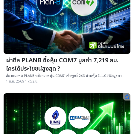
ผ่าดีล PLANB ซื้อหุ้น COM7 มูลค่า 7,219 ลบ.
ใครได้ประโยชน์สูงสุด ?
ส่องอนาคต PLANB หลังกวาดหุ้น COM7 เข้าพอร์ 263 ล้านหุ้น (11.01%) มูลค่า
7,219 ล้านบาท นักวิเคราะห์คาดเติมอัปไซด์ทั้งมูลค่าและกำไร
1 ก.ค. 2569 17:52 น.
star_border