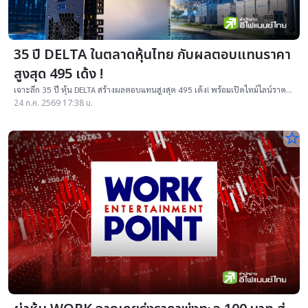
35 ปี DELTA ในตลาดหุ้นไทย กับผลตอบแทนราคา
สูงสุด 495 เด้ง !
เจาะลึก 35 ปี หุ้น DELTA สร้างผลตอบแทนสูงสุด 495 เด้ง! พร้อมเปิดไทม์ไลน์ราคา
พุ่ง มาร์เก็ตแคปทะลุ 3.87 ล้านล้านบาท และประมาณการกำไรไตรมาส 2/69
24 ก.ค. 2569 17:38 น.
star_border