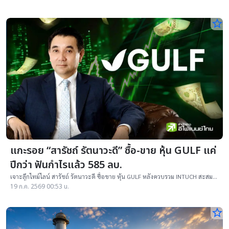
star_border
แกะรอย “สารัชถ์ รัตนาวะดี” ซื้อ-ขาย หุ้น GULF แค่
ปีกว่า ฟันกำไรแล้ว 585 ลบ.
เจาะลึกไทม์ไลน์ สารัชถ์ รัตนาวะดี ซื้อขาย หุ้น GULF หลังควบรวม INTUCH สะสม
19 ครั้ง กวาดกำไรเงินสดเข้ากระเป๋า 585 ลบ. แถมมีกำไรในจอรออยู่อีกกว่า 1,159
19 ก.ค. 2569 00:53 น.
ลบ.!
star_border