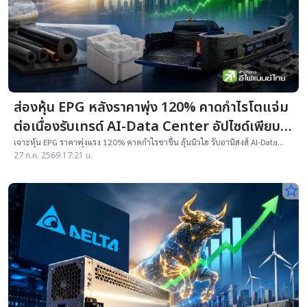
ส่องหุ้น EPG หลังราคาพุ่ง 120% คาดกำไรโตแจ่ม
ต่อเนื่องรับเทรด์ AI-Data Center อัปไซด์เพียบ-
ปันผลแจ่ม
เจาะหุ้น EPG ราคาพุ่งแรง 120% คาดกำไรขาขึ้น ลุ้นนิวไฮ รับอานิสงส์ AI-Data
Center เคาะเป้า 8.15-8.80 บาท ยีลด์ปันผลสูง 4.32%
27 ก.ค. 2569 17:21 น.
star_border