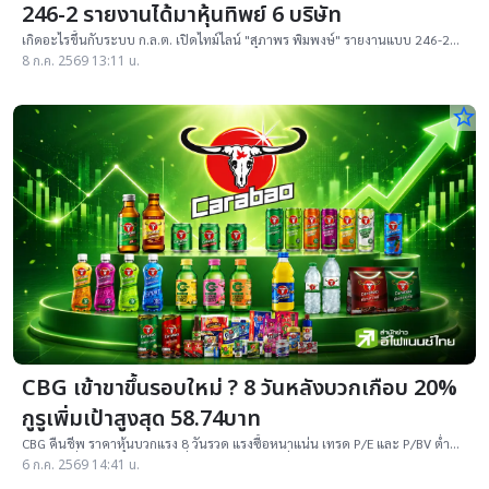
246-2 รายงานได้มาหุ้นทิพย์ 6 บริษัท
เกิดอะไรขึ้นกับระบบ ก.ล.ต. เปิดไทม์ไลน์ "สุภาพร พิมพงษ์" รายงานแบบ 246-2
อ้างถือหุ้นใหญ่ TRUE, KBANK, BBL, AAV, GJS, MAJOR สัดส่วนสูงลิ่ว !
8 ก.ค. 2569 13:11 น.
star_border
CBG เข้าขาขึ้นรอบใหม่ ? 8 วันหลังบวกเกือบ 20%
กูรูเพิ่มเป้าสูงสุด 58.74บาท
CBG คืนชีพ ราคาหุ้นบวกแรง 8 วันรวด แรงซื้อหนาแน่น เทรด P/E และ P/BV ต่ำ
กว่าค่าเฉลี่ย 4 ปี กางโพย 3 เครื่องยนต์หลักขับเคลื่อนกำไรปี 69
6 ก.ค. 2569 14:41 น.