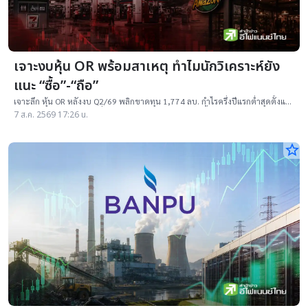
เจาะงบหุ้น OR พร้อมสาเหตุ ทำไมนักวิเคราะห์ยัง
แนะ “ซื้อ”-“ถือ”
เจาะลึก หุ้น OR หลังงบ Q2/69 พลิกขาดทุน 1,774 ลบ. กำไรครึ่งปีแรกต่ำสุดตั้งแต่
เข้าตลาดฯ แม้ราคาเทรดต่ำ IPO แต่ 14 โบรกฯ ยังแนะ "ซื้อ-ถือ" ยีลด์ปันผลสูง
7 ส.ค. 2569 17:26 น.
4.32%
star_border