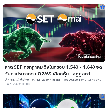
star_border
คาด SET กรกฎาคม วิ่งในกรอบ 1,540 – 1,640 จุด
จับตาประกาศงบ Q2/69 เลือกหุ้น Laggard
เช็ค แนวโน้มหุ้นไทย กรกฎาคม 2569 คาด SET Index ไซด์เวย์ 1,540-1,640 จุด
จับตาประกาศงบ บจ.Q2/69 พร้อมเปิดกลยุทธ์การลงทุนและหุ้นเด่น กลุ่มไหนแจ่ม ?
3 ก.ค. 2569 10:10 น.
star_border