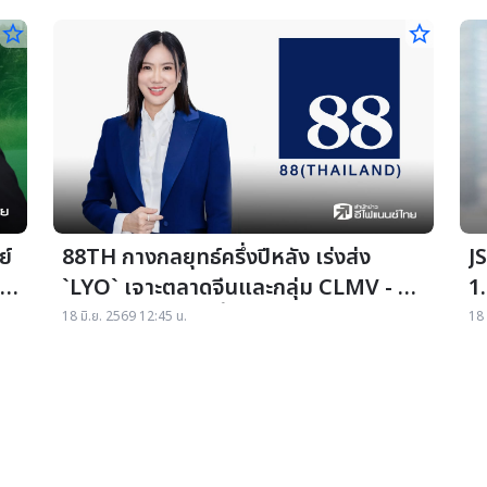
star_border
star_border
ย์
88TH กางกลยุทธ์ครึ่งปีหลัง เร่งส่ง
JSP
`LYO` เจาะตลาดจีนและกลุ่ม CLMV - รุก
1.
ธุรกิจอาหารสัตว์เลี้ยง
ยุ
18 มิ.ย. 2569 12:45 น.
18 