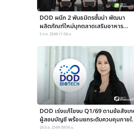
DOD ผนึก 2 พันธมิตรชั้นนำ พัฒนา
ผลิตภัณฑ์ใหม่บุกตลาดเสริมอาหาร
พรีเมียม ลุยเทรนด์ ‘Longevity’
3 ก.ค. 2569 11:58 น.
DOD เร่งแก้ไขงบ Q1/69 ตามข้อสังเก
ผู้สอบบัญชี พร้อมยกระดับควบคุมภายใน
กำกับดูแลการเงินเข้มข้น
26 มิ.ย. 2569 09:56 น.