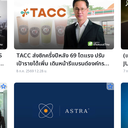
S
TACC ส่งซิกครึ่งปีหลัง 69 โตแรง ปรับ
(
.
เป้ารายได้เพิ่ม เดินหน้ารีแบรนด์องค์กร
J
ลุ้นปิดดีล New S-Curve
ง
8 ก.ค. 2569 12:28 น.
7 ก
star_border
star_border