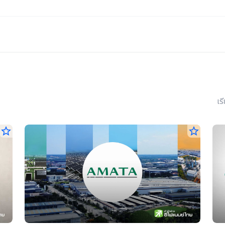
เร
star_border
star_border