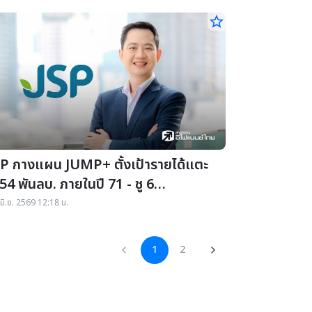
star_border
 กางแผน JUMP+ ตั้งเป้ารายได้แตะ
54 พันลบ. ภายในปี 71 - ชู 6
ทธศาสตร์หลักขับเคลื่อนธุรกิจ
มิ.ย. 2569 12:18 น.
1
2