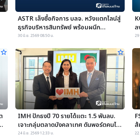
ASTR เล็งซื้อกิจการ บลจ. หวังแตกไลน์สู่
KC
ธุรกิจบริหารสินทรัพย์ พร้อมผนึก
ล
`nPrime Partners` วางแนวทาง
A
30 มิ.ย. 2569 08:50 น.
29 
บริหาร
star_border
star_border
ต
IMH ปักธงปี 70 รายได้แตะ 1.5 พันลบ.
F
 -
เจาะกลุ่มตลาดบังคลาเทศ ดันพอร์ตคนไข้
ส
ต่างชาติพุ่ง 30%
ข
24 มิ.ย. 2569 12:33 น.
22 