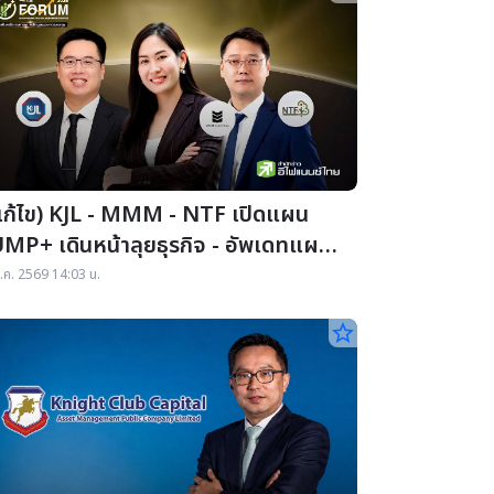
แก้ไข) KJL - MMM - NTF เปิดแผน
UMP+ เดินหน้าลุยธุรกิจ - อัพเดทแผน
าน หนุนการเติบโต
.ค. 2569 14:03 น.
star_border