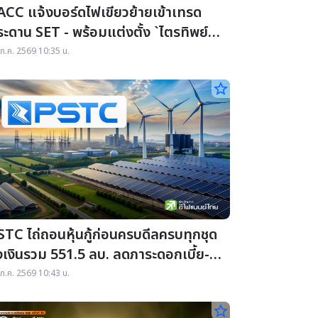
ACC แจ้งบอร์ดไฟเขียวย้ายเข้าเทรด
ะดาน SET - พร้อมแต่งตั้ง `ไตรทิพย์
ิวะกฤษณ์กุล` นั่งตำแหน่ง Co-CEO
ก.ค. 2569 10:35 น.
star_border
STC ไถ่ถอนหุ้นกู้ก่อนครบดีลครบทุกชุด
งเงินรวม 551.5 ลบ. ลดภาระดอกเบี้ย-
ินหน้าลุยธุรกิจพลังงาน
ก.ค. 2569 10:43 น.
star_border