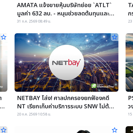
AMATA แจ้งขายหุ้นบริษัทย่อย `ATLT`
T
มูลค่า 632 ลบ. - หนุนช่วยลดต้นทุนและ
กร
เพิ่มประสิทธิภาพการลงทุน
ศ
31 ก.ค. 2569 08:49 น.
23 
star_border
star_border
ต
NETBAY โล่ง! ศาลปกครองยกฟ้องคดี
P
NT เรียกเก็บค่าบริการระบบ SNW ไม่ต้อง
ว
จ่าย 425 ลบ.
เด
20 ก.ค. 2569 10:58 น.
15 
star_border
star_border