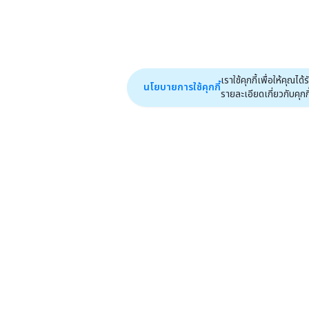
เราใช้คุกกี้เพื่อให้คุ
นโยบายการใช้คุกกี้
รายละเอียดเกี่ยวกับคุกกี้ไ
หน้าหลัก
ฟีเจอร์
ไปหน้าแรก
efinAI
ปฏิทิน
เราจะไม่เพียงแต่นั่งรอโอกาส แต่เรามุ่งมั่น
efin Connect