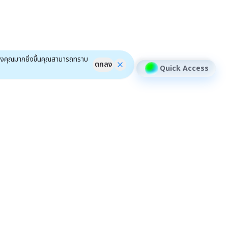
ของคุณมากยิ่งขึ้นคุณสามารถทราบ
ตกลง
Quick Access
้าหลักสินทรัพย์อื่นๆ
หุ้น DR
เครื่องมือ
ชุมชน
ข่าว DR
ฟีเจอร์
efin Connect
หุ้นรายต้ว
efin Event
efin Scan
efin x HYROX Training Class
การจัดอันดับ
ติวอินเวสเตอร์ ON TOUR "ชลบุรี" 2026