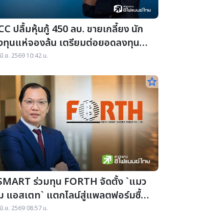
C ปลื้มหุ้นกู้ 450 ลบ. ขายเกลี้ยง นัก
งทุนแห่จองล้น เตรียมต่อยอดลงทุน
MC หนุนโตระยะยาว
มิ.ย. 2569 10:42 น.
star_border
SMART ร่วมทุน FORTH จัดตั้ง `แมว
้ม แอสเตท` แตกไลน์สู่แพลตฟอร์มซื้อ-
าย อสังหาฯ เรียบร้อยแล้ว
มิ.ย. 2569 08:57 น.