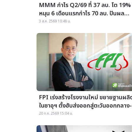
MMM กำไร Q2/69 ที่ 37 ลบ. โต 19%
หนุน 6 เดือนแรกกำไร 70 ลบ. ปันผล
ระหว่างกาล 0.06 บาท/หุ้น
3 ส.ค. 2569 10:48 น.
FPI เร่งสร้างโรงงานใหม่ ขยายฐานผลิ
ในซาอุฯ ตั้งฮับส่งออกสู่ตะวันออกกลาง-
แอฟริกาเหนือ
20 ก.ค. 2569 15:04 น.