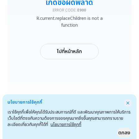
เกิดข้อผิดพลาด
R.current.replaceChildren is not a function
ERROR CODE:
E900
R.current.replaceChildren is not a
ลองใหม่
function
กลับหน้าหลัก
ไปที่หน้าหลัก
นโยบายการใช้คุกกี้
เราใช้คุกกี้เพื่อให้คุณได้รับประสบการณ์ที่ดี และพัฒนาคุณภาพการให้บริการ
เว็บไซต์ที่ตรงกับความต้องการของคุณมากยิ่งขึ้นคุณสามารถทราบราย
ละเอียดเกี่ยวกับคุกกี้ได้ที่
นโยบายการใช้คุกกี้
ตกลง