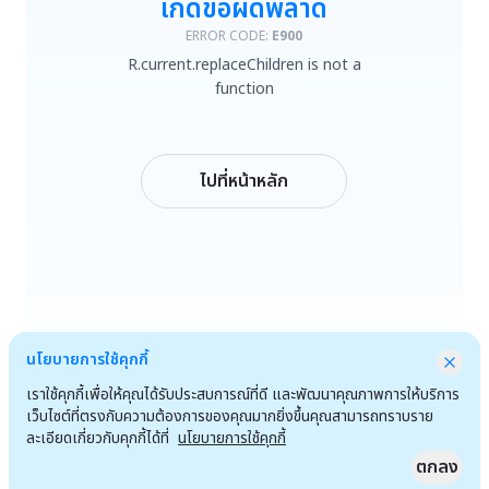
เกิดข้อผิดพลาด
R.current.replaceChildren is not a function
ERROR CODE:
E900
R.current.replaceChildren is not a
ลองใหม่
function
กลับหน้าหลัก
ไปที่หน้าหลัก
นโยบายการใช้คุกกี้
เราใช้คุกกี้เพื่อให้คุณได้รับประสบการณ์ที่ดี และพัฒนาคุณภาพการให้บริการ
เว็บไซต์ที่ตรงกับความต้องการของคุณมากยิ่งขึ้นคุณสามารถทราบราย
ละเอียดเกี่ยวกับคุกกี้ได้ที่
นโยบายการใช้คุกกี้
ตกลง