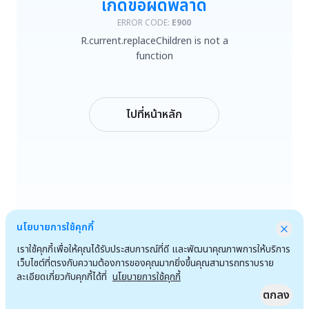
เกิดข้อผิดพลาด
R.current.replaceChildren is not a function
ERROR CODE:
E900
R.current.replaceChildren is not a
ลองใหม่
function
กลับหน้าหลัก
ไปที่หน้าหลัก
นโยบายการใช้คุกกี้
เราใช้คุกกี้เพื่อให้คุณได้รับประสบการณ์ที่ดี และพัฒนาคุณภาพการให้บริการ
เว็บไซต์ที่ตรงกับความต้องการของคุณมากยิ่งขึ้นคุณสามารถทราบราย
ละเอียดเกี่ยวกับคุกกี้ได้ที่
นโยบายการใช้คุกกี้
ตกลง