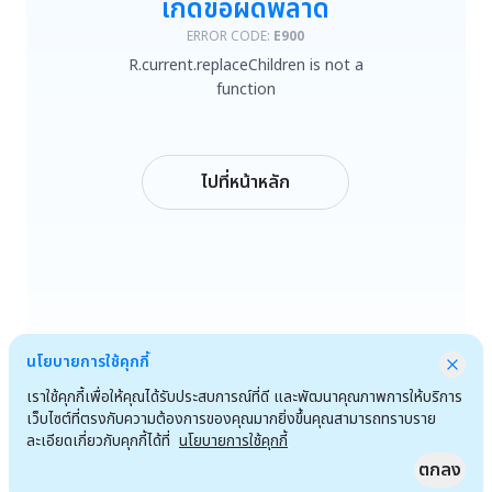
เกิดข้อผิดพลาด
R.current.replaceChildren is not a function
ERROR CODE:
E900
R.current.replaceChildren is not a
ลองใหม่
function
กลับหน้าหลัก
ไปที่หน้าหลัก
นโยบายการใช้คุกกี้
เราใช้คุกกี้เพื่อให้คุณได้รับประสบการณ์ที่ดี และพัฒนาคุณภาพการให้บริการ
เว็บไซต์ที่ตรงกับความต้องการของคุณมากยิ่งขึ้นคุณสามารถทราบราย
ละเอียดเกี่ยวกับคุกกี้ได้ที่
นโยบายการใช้คุกกี้
ตกลง