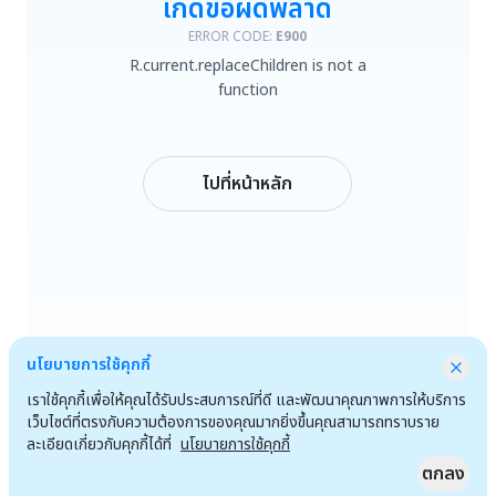
เกิดข้อผิดพลาด
R.current.replaceChildren is not a function
ERROR CODE:
E900
R.current.replaceChildren is not a
ลองใหม่
function
กลับหน้าหลัก
ไปที่หน้าหลัก
นโยบายการใช้คุกกี้
เราใช้คุกกี้เพื่อให้คุณได้รับประสบการณ์ที่ดี และพัฒนาคุณภาพการให้บริการ
เว็บไซต์ที่ตรงกับความต้องการของคุณมากยิ่งขึ้นคุณสามารถทราบราย
ละเอียดเกี่ยวกับคุกกี้ได้ที่
นโยบายการใช้คุกกี้
ตกลง