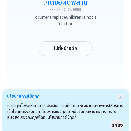
เกิดข้อผิดพลาด
R.current.replaceChildren is not a function
ERROR CODE:
E900
R.current.replaceChildren is not a
ลองใหม่
function
กลับหน้าหลัก
ไปที่หน้าหลัก
นโยบายการใช้คุกกี้
เราใช้คุกกี้เพื่อให้คุณได้รับประสบการณ์ที่ดี และพัฒนาคุณภาพการให้บริการ
เว็บไซต์ที่ตรงกับความต้องการของคุณมากยิ่งขึ้นคุณสามารถทราบราย
ละเอียดเกี่ยวกับคุกกี้ได้ที่
นโยบายการใช้คุกกี้
ตกลง