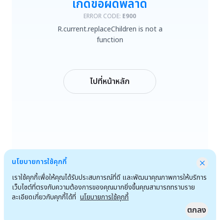
เกิดข้อผิดพลาด
R.current.replaceChildren is not a function
ERROR CODE:
E900
R.current.replaceChildren is not a
ลองใหม่
function
กลับหน้าหลัก
ไปที่หน้าหลัก
นโยบายการใช้คุกกี้
เราใช้คุกกี้เพื่อให้คุณได้รับประสบการณ์ที่ดี และพัฒนาคุณภาพการให้บริการ
เว็บไซต์ที่ตรงกับความต้องการของคุณมากยิ่งขึ้นคุณสามารถทราบราย
ละเอียดเกี่ยวกับคุกกี้ได้ที่
นโยบายการใช้คุกกี้
ตกลง