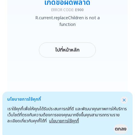
เกิดข้อผิดพลาด
R.current.replaceChildren is not a function
ERROR CODE:
E900
R.current.replaceChildren is not a
ลองใหม่
function
กลับหน้าหลัก
ไปที่หน้าหลัก
นโยบายการใช้คุกกี้
เราใช้คุกกี้เพื่อให้คุณได้รับประสบการณ์ที่ดี และพัฒนาคุณภาพการให้บริการ
เว็บไซต์ที่ตรงกับความต้องการของคุณมากยิ่งขึ้นคุณสามารถทราบราย
ละเอียดเกี่ยวกับคุกกี้ได้ที่
นโยบายการใช้คุกกี้
ตกลง