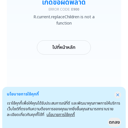
เกิดข้อผิดพลาด
R.current.replaceChildren is not a function
ERROR CODE:
E900
R.current.replaceChildren is not a
ลองใหม่
function
กลับหน้าหลัก
ไปที่หน้าหลัก
นโยบายการใช้คุกกี้
เราใช้คุกกี้เพื่อให้คุณได้รับประสบการณ์ที่ดี และพัฒนาคุณภาพการให้บริการ
เว็บไซต์ที่ตรงกับความต้องการของคุณมากยิ่งขึ้นคุณสามารถทราบราย
ละเอียดเกี่ยวกับคุกกี้ได้ที่
นโยบายการใช้คุกกี้
ตกลง