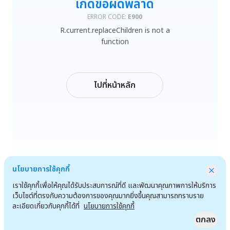
เกิดข้อผิดพลาด
R.current.replaceChildren is not a function
ERROR CODE:
E900
R.current.replaceChildren is not a
ลองใหม่
function
กลับหน้าหลัก
ไปที่หน้าหลัก
นโยบายการใช้คุกกี้
เราใช้คุกกี้เพื่อให้คุณได้รับประสบการณ์ที่ดี และพัฒนาคุณภาพการให้บริการ
เว็บไซต์ที่ตรงกับความต้องการของคุณมากยิ่งขึ้นคุณสามารถทราบราย
ละเอียดเกี่ยวกับคุกกี้ได้ที่
นโยบายการใช้คุกกี้
ตกลง