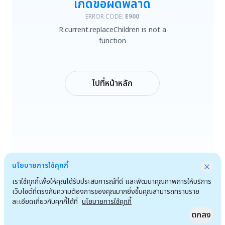
เกิดข้อผิดพลาด
R.current.replaceChildren is not a function
ERROR CODE:
E900
R.current.replaceChildren is not a
ลองใหม่
function
กลับหน้าหลัก
ไปที่หน้าหลัก
นโยบายการใช้คุกกี้
เราใช้คุกกี้เพื่อให้คุณได้รับประสบการณ์ที่ดี และพัฒนาคุณภาพการให้บริการ
เว็บไซต์ที่ตรงกับความต้องการของคุณมากยิ่งขึ้นคุณสามารถทราบราย
ละเอียดเกี่ยวกับคุกกี้ได้ที่
นโยบายการใช้คุกกี้
ตกลง