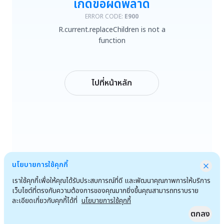
เกิดข้อผิดพลาด
R.current.replaceChildren is not a function
ERROR CODE:
E900
R.current.replaceChildren is not a
ลองใหม่
function
กลับหน้าหลัก
ไปที่หน้าหลัก
นโยบายการใช้คุกกี้
เราใช้คุกกี้เพื่อให้คุณได้รับประสบการณ์ที่ดี และพัฒนาคุณภาพการให้บริการ
เว็บไซต์ที่ตรงกับความต้องการของคุณมากยิ่งขึ้นคุณสามารถทราบราย
ละเอียดเกี่ยวกับคุกกี้ได้ที่
นโยบายการใช้คุกกี้
ตกลง