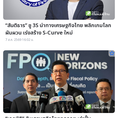
“สันติธาร” ชู 3S นำทางเศรษฐกิจไทย พลิกเกมโลก
ผันผวน เร่งสร้าง S-Curve ใหม่
7 ส.ค. 2569 16:02 น.
star_border