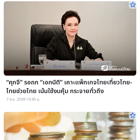
star_border
“ศุภจี” รอถก “เอกนิติ” เคาะแพ็กเกจไทยเที่ยวไทย-
ไทยช่วยไทย เน้นใช้งบคุ้ม กระจายทั่วถึง
7 ส.ค. 2569 10:45 น.
star_border