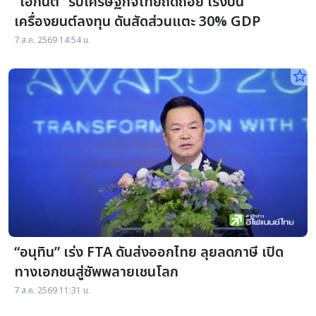
“เอกนิติ” รับเศรษฐกิจไทยถดถอย เร่งปั้น
เครื่องยนต์ลงทุน ดันสัดส่วนแตะ 30% GDP
7 ส.ค. 2569 14:54 น.
star_border
“อนุทิน” เร่ง FTA ดันส่งออกไทย ลุยลดภาษี เปิด
ทางเอกชนสู่ซัพพลายเชนโลก
7 ส.ค. 2569 11:31 น.