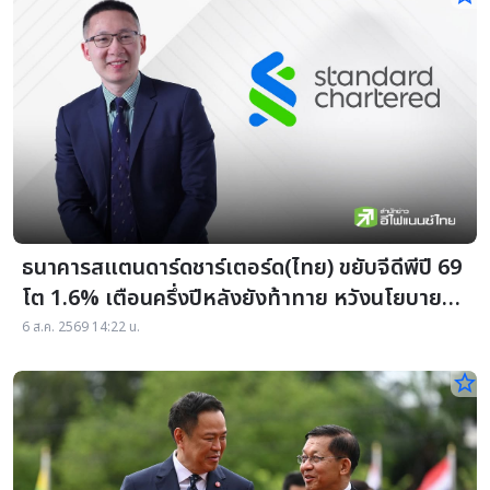
ธนาคารสแตนดาร์ดชาร์เตอร์ด(ไทย) ขยับจีดีพีปี 69
โต 1.6% เตือนครึ่งปีหลังยังท้าทาย หวังนโยบายรัฐ
พยุงเศรษฐกิจ
6 ส.ค. 2569 14:22 น.
star_border