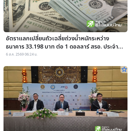
อัตราแลกเปลี่ยนถัวเฉลี่ยถ่วงน้ำหนักระหว่าง
ธนาคาร 33.198 บาท ต่อ 1 ดอลลาร์ สรอ. ประจำวัน
ที่ 05 สิงหาคม 2569
6 ส.ค. 2569 06:24 น.
star_border