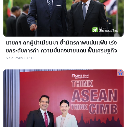
นายกฯ ถกผู้นำเมียนมา ย้ำมิตรภาพแน่นแฟ้น เร่ง
ยกระดับการค้า-ความมั่นคงชายแดน ฟื้นเศรษฐกิจ
6 ส.ค. 2569 13:51 น.
star_border