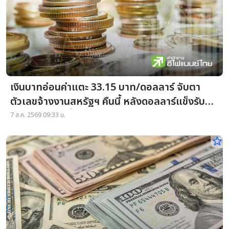
เงินบาทอ่อนค่าแตะ 33.15 บาท/ดอลลาร์ จับตา
ตัวเลขจ้างงานสหรัฐฯ คืนนี้ หลังดอลลาร์แข็งรับ
แรงหนุนราคาน้ำมัน
7 ส.ค. 2569 09:33 น.
star_border