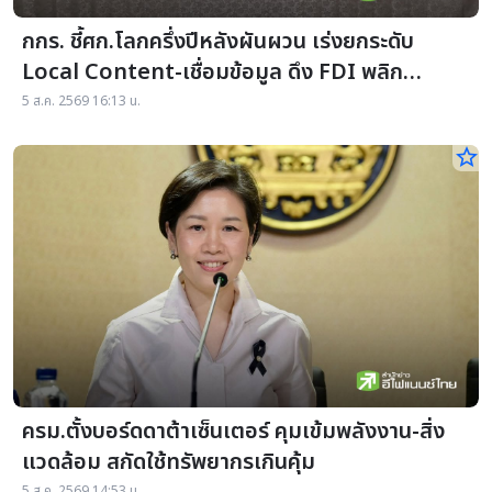
กกร. ชี้ศก.โลกครึ่งปีหลังผันผวน เร่งยกระดับ
Local Content-เชื่อมข้อมูล ดึง FDI พลิก
เศรษฐกิจไทย
5 ส.ค. 2569 16:13 น.
star_border
ครม.ตั้งบอร์ดดาต้าเซ็นเตอร์ คุมเข้มพลังงาน-สิ่ง
แวดล้อม สกัดใช้ทรัพยากรเกินคุ้ม
5 ส.ค. 2569 14:53 น.