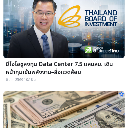
บีโอไอชูลงทุน Data Center 7.5 แสนลบ. เดิน
หน้าคุมเข้มพลังงาน–สิ่งแวดล้อม
6 ส.ค. 2569 10:18 น.
star_border