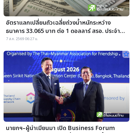
อัตราแลกเปลี่ยนถัวเฉลี่ยถ่วงน้ำหนักระหว่าง
ธนาคาร 33.065 บาท ต่อ 1 ดอลลาร์ สรอ. ประจำวัน
ที่ 06 สิงหาคม 2569
7 ส.ค. 2569 06:27 น.
star_border
นายกฯ–ผู้นำเมียนมา เปิด Business Forum