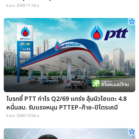
ภูมิรัฐศาสตร์-AI
6 ส.ค. 2569 11:18 น.
star_border
โบรกชี้ PTT กำไร Q2/69 แกร่ง ลุ้นนิวไฮแตะ 4.8
หมื่นลบ. รับแรงหนุน PTTEP–ก๊าซ–ปิโตรเคมี
6 ส.ค. 2569 10:56 น.
star_border