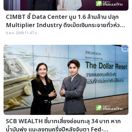
CIMBT ชี้ Data Center บูม 1.6 ล้านล้าน ปลุก
Multiplier Industry ดึงเม็ดเงินกระจายทั่วห่วง
โซ่อาเซียน แนะรัฐคัดลงทุนยั่งยืน
6 ส.ค. 2569 11:47 น.
star_border
SCB WEALTH ชี้บาทเสี่ยงอ่อนทะลุ 34 บาท หาก
น้ำมันพุ่ง แนะลงทุนครึ่งปีหลังจับตา Fed-