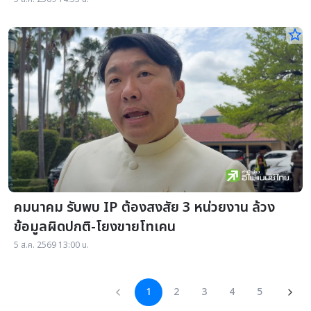
star_border
คมนาคม รับพบ IP ต้องสงสัย 3 หน่วยงาน ล้วง
ข้อมูลผิดปกติ-โยงขายโทเคน
5 ส.ค. 2569 13:00 น.
1
2
3
4
5