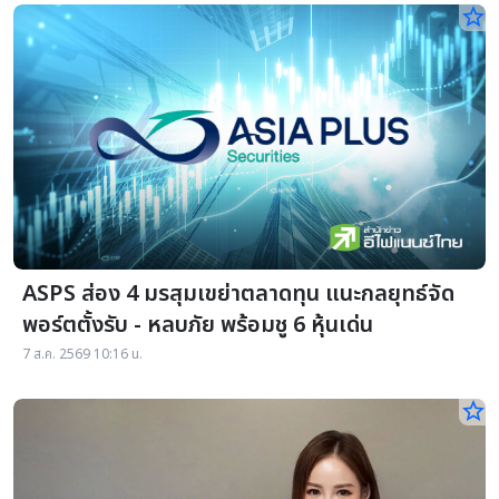
star_border
ASPS ส่อง 4 มรสุมเขย่าตลาดทุน แนะกลยุทธ์จัด
พอร์ตตั้งรับ - หลบภัย พร้อมชู 6 หุ้นเด่น
7 ส.ค. 2569 10:16 น.
star_border