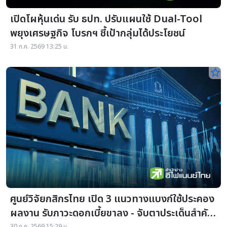
เปิดโผหุ้นเด่น รับ ธปท. ปรับแผนใช้ Dual-Tool
พยุงเศรษฐกิจ โบรกฯ ชี้เป้ากลุ่มได้ประโยชน์
31 ก.ค. 2569 13:25 น.
star_border
ศูนย์วิจัยกสิกรไทย เปิด 3 แนวทางแบงก์ใช้ประคอง
ผลงาน รับภาวะดอกเบี้ยขาลง - จับตาประเด็นสำคัญ
30 ก.ค. 2569 15:29 น.