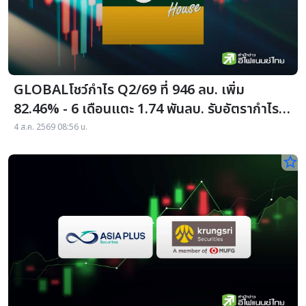
GLOBALโชว์กำไร Q2/69 ที่ 946 ลบ. เพิ่ม
82.46% - 6 เดือนแตะ 1.74 พันลบ. รับอัตรากำไร
ขั้นต้นพุ่ง-คุมค่าใช้จ่าย
4 ส.ค. 2569 08:56 น.
star_border