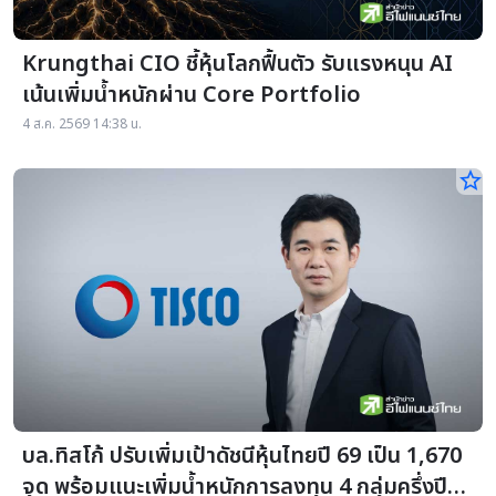
Krungthai CIO ชี้หุ้นโลกฟื้นตัว รับแรงหนุน AI
เน้นเพิ่มน้ำหนักผ่าน Core Portfolio
4 ส.ค. 2569 14:38 น.
star_border
บล.ทิสโก้ ปรับเพิ่มเป้าดัชนีหุ้นไทยปี 69 เป็น 1,670
จุด พร้อมแนะเพิ่มน้ำหนักการลงทุน 4 กลุ่มครึ่งปี