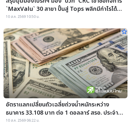
สรุปมุมมองโบรกฯ มอง `บวก` CRC เข้าซื้อกิจการ
`MaxValu` 30 สาขา ปั้นสู่ Tops พลิกมีกำไรได้ปี
หน้า
10 ส.ค. 2569 10:50 น.
star_border
อัตราแลกเปลี่ยนถัวเฉลี่ยถ่วงน้ำหนักระหว่าง
ธนาคาร 33.108 บาท ต่อ 1 ดอลลาร์ สรอ. ประจำวัน
ที่ 07 สิงหาคม 2569
10 ส.ค. 2569 06:22 น.