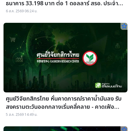
ธนาคาร 33.198 บาท ต่อ 1 ดอลลาร์ สรอ. ประจำวัน
ที่ 05 สิงหาคม 2569
6 ส.ค. 2569 06:24 น.
star_border
ศูนย์วิจัยกสิกรไทย หั่นคาดการณ์ราคาน้ำมันลง รับ
สงครามตะวันออกกลางเริ่มคลี่คลาย - คาดเฟ้อ
ทั่วไปไทยปีนี้ชะลอตัว
5 ส.ค. 2569 14:49 น.
star_border