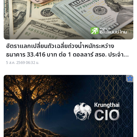
อัตราแลกเปลี่ยนถัวเฉลี่ยถ่วงน้ำหนักระหว่าง
ธนาคาร 33.416 บาท ต่อ 1 ดอลลาร์ สรอ. ประจำวัน
ที่ 04 สิงหาคม 2569
5 ส.ค. 2569 06:32 น.
star_border