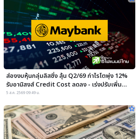
ส่องงบหุ้นกลุ่มลิสซิ่ง ลุ้น Q2/69 กำไรโตพุ่ง 12%
รับอานิสงส์ Credit Cost ลดลง - เร่งปรับเพิ่ม
ราคาเป้าหมาย
5 ส.ค. 2569 09:49 น.
star_border