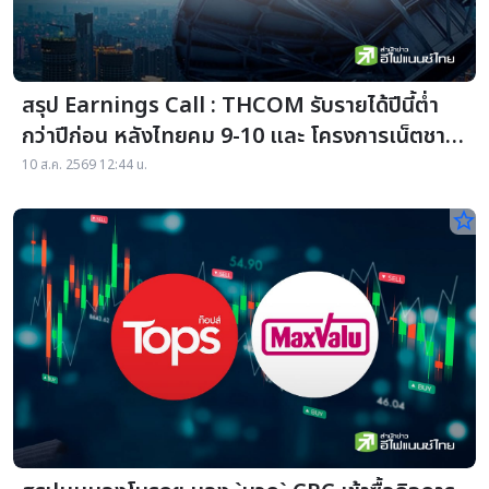
สรุป Earnings Call : THCOM รับรายได้ปีนี้ต่ำ
กว่าปีก่อน หลังไทยคม 9-10 และ โครงการเน็ตชาย
ขอบ เฟส 3 ล่าช้ากว่ากำหนด
10 ส.ค. 2569 12:44 น.
star_border