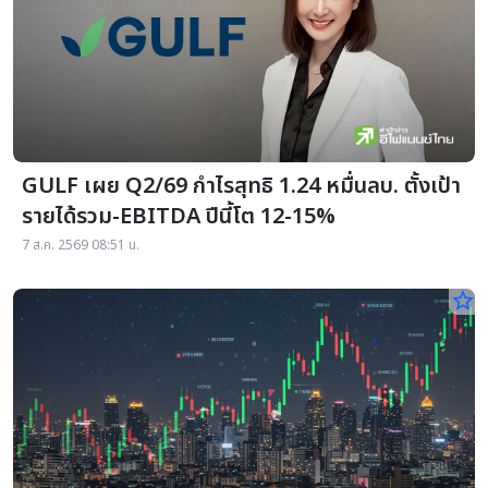
GULF เผย Q2/69 กำไรสุทธิ 1.24 หมื่นลบ. ตั้งเป้า
รายได้รวม-EBITDA ปีนี้โต 12-15%
7 ส.ค. 2569 08:51 น.
star_border