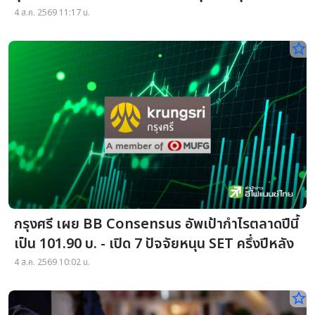
หลัง
4 ส.ค. 2569 11:17 น.
star_border
กรุงศรี เผย BB Consensus อัพเป้ากำไรตลาดปีนี้
เป็น 101.90 บ. - เปิด 7 ปัจจัยหนุน SET ครึ่งปีหลัง
4 ส.ค. 2569 10:02 น.
star_border