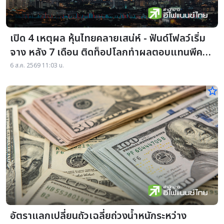
เปิด 4 เหตุผล หุ้นไทยคลายเสน่ห์ - ฟันด์โฟลว์เริ่ม
จาง หลัง 7 เดือน ติดท็อปโลกทำผลตอบแทนพีคถึง
29%
6 ส.ค. 2569 11:03 น.
star_border
อัตราแลกเปลี่ยนถัวเฉลี่ยถ่วงน้ำหนักระหว่าง