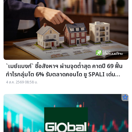
`เมย์แบงก์` ชี้อสังหาฯ ผ่านจุดต่ำสุด คาดปี 69 ฟื้น
กำไรกลุ่มโต 6% รับตลาดคอนโด ชู SPALI เด่น
ปันผลสูง
4 ส.ค. 2569 08:58 น.
star_border