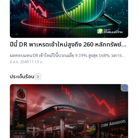
ปีนี้ DR พาเหรดเข้าใหม่สูงถึง 260 หลักทรัพย์
ผลตอบแทนบวกเฉลี่ย 9% สูงสุด 168%
ผลตอบแทน DR เข้าใหม่ปีนี้บวกเฉลี่ย 9.39% สูงสุด 168% วงการ
เผยสาเหตุออกใหม่จำนวนมาก เป็นไปตามความต้องการลงทุนหุ้น
6 ส.ค. 2569 11:13 น.
เทคฯสูง ชี้นักลงทุนรับ
ประเด็นร้อน
star_border