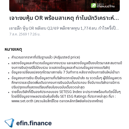
เจาะงบหุ้น OR พร้อมสาเหตุ ทำไมนักวิเคราะห์
ยังแนะ “ซื้อ”-“ถือ”
เจาะลึก หุ้น OR หลังงบ Q2/69 พลิกขาดทุน 1,774 ลบ. กำไรครึ่งปี
แรกต่ำสุดตั้งแต่เข้าตลาดฯ แม้ราคาเทรดต่ำ IPO แต่ 14 โบรกฯ ยัง
7 ส.ค. 2569 17:26 น.
แนะ "ซื้อ-ถือ" ยีลด์ปันผลสูง 4.32%
หมายเหตุ
คำนวณจากราคาที่ปรับฐานแล้ว (Adjusted price)
แสดงข้อมูลและคำนวณข้อมูลจากงบรวม และแสดงข้อมูลเป็นงบไตรมาสสะสมตามปี
งบการเงิน(กรณีไม่มีงบรวม จะแสดงข้อมูลและคำนวณข้อมูลจากงบบริษัท)
ข้อมูลจะเปลี่ยนแปลงทุกไตรมาสภายใน 7 วันทำการ หลังจากมีงบการเงินใหม่เข้ามา
ข้อมูลงบการเงิน เป็นข้อมูลตามที่บริษัทจดทะเบียนนำส่ง ณ งวดนั้นๆ ผู้ใช้ข้อมูลควร
ศึกษารายละเอียดเพิ่มเติมจากงบการเงินฉบับเต็มประกอบ ซึ่งมีบางบริษัทอาจมีการ
ปรับปรุงงบที่แสดงเปรียบเทียบในงบฉบับเต็มงวดล่าสุด
รายชื่อบริษัทที่เป็นองค์ประกอบของ SETESG Index จะประกาศพร้อมกับดัชนี้อื่นๆ
โดยใช้ข้อมูลจากผลประเมินหุ้นยั่งยืน SET ESG Ratings ที่ประกาศล่าสุด ที่มา :
www.set.or.th (สงวนลิขสิทธิ์โดย ตลาดหลักทรัพย์แห่งประเทศไทย)
ไปหน้าแรก