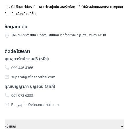
เราจะไม่เพียงแต่นั่งรอโอกาส แต่เรามุ่งมั่น จะสร้างโอกาสที่ทำให้เราสังคมของเรา และทุกคน
ที่เราเกี่ยวข้องด้วยดีขึ้น
ข้อมูลติดต่อ
466 ถนนรัชดาภิเษก แขวงสามเสนนอก เขตห้วยขวาง กรุงเทพมหานคร 10310
ติดต่อโฆษณา
คุณสุภารัตน์ งามศรี (หนึ่ง)
099 446 4366
suparat@efinancethai.com
คุณเบญญาภา บุญรัตน์ (ลัคกี้)
061 072 6233
Benyapha@efinancethai.com
หน้าหลัก