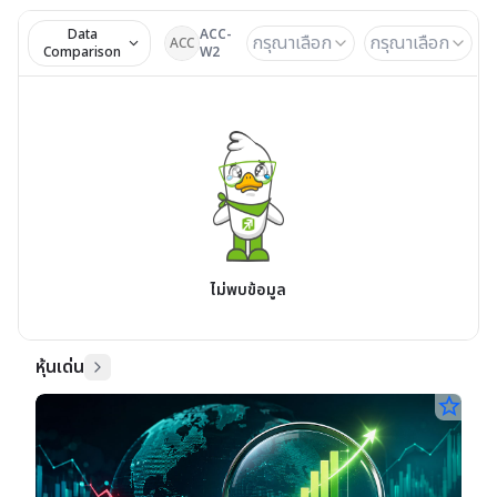
Data
ACC-
กรุณาเลือก
กรุณาเลือก
ACC
Comparison
W2
ไม่พบข้อมูล
หุ้นเด่น
star_border