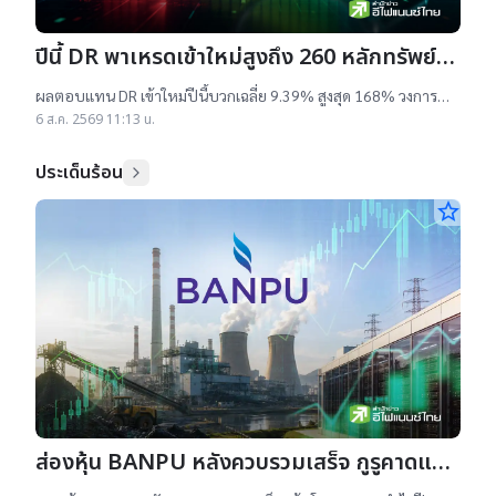
ปีนี้ DR พาเหรดเข้าใหม่สูงถึง 260 หลักทรัพย์
ผลตอบแทนบวกเฉลี่ย 9% สูงสุด 168%
ผลตอบแทน DR เข้าใหม่ปีนี้บวกเฉลี่ย 9.39% สูงสุด 168% วงการ
เผยสาเหตุออกใหม่จำนวนมาก เป็นไปตามความต้องการลงทุนหุ้น
6 ส.ค. 2569 11:13 น.
เทคฯสูง ชี้นักลงทุนรับ
ประเด็นร้อน
star_border
ส่องหุ้น BANPU หลังควบรวมเสร็จ กูรูคาดแนว
โน้มธุรกิจแจ่ม แถมยีลด์ปันผลดี เป้าสูงสุด