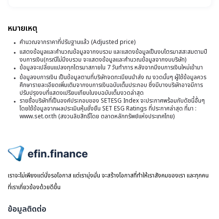
ษ
พ
ข
หมายเหตุ
ง
คำนวณจากราคาที่ปรับฐานแล้ว (Adjusted price)
ริ
แสดงข้อมูลและคำนวณข้อมูลจากงบรวม และแสดงข้อมูลเป็นงบไตรมาสสะสมตามปี
งบการเงิน(กรณีไม่มีงบรวม จะแสดงข้อมูลและคำนวณข้อมูลจากงบบริษัท)
ษ
ข้อมูลจะเปลี่ยนแปลงทุกไตรมาสภายใน 7 วันทำการ หลังจากมีงบการเงินใหม่เข้ามา
ข้อมูลงบการเงิน เป็นข้อมูลตามที่บริษัทจดทะเบียนนำส่ง ณ งวดนั้นๆ ผู้ใช้ข้อมูลควร
ศึกษารายละเอียดเพิ่มเติมจากงบการเงินฉบับเต็มประกอบ ซึ่งมีบางบริษัทอาจมีการ
ปรับปรุงงบที่แสดงเปรียบเทียบในงบฉบับเต็มงวดล่าสุด
รายชื่อบริษัทที่เป็นองค์ประกอบของ SETESG Index จะประกาศพร้อมกับดัชนี้อื่นๆ
โดยใช้ข้อมูลจากผลประเมินหุ้นยั่งยืน SET ESG Ratings ที่ประกาศล่าสุด ที่มา :
www.set.or.th (สงวนลิขสิทธิ์โดย ตลาดหลักทรัพย์แห่งประเทศไทย)
ไปหน้าแรก
เราจะไม่เพียงแต่นั่งรอโอกาส แต่เรามุ่งมั่น จะสร้างโอกาสที่ทำให้เราสังคมของเรา และทุกคน
ที่เราเกี่ยวข้องด้วยดีขึ้น
ข้อมูลติดต่อ