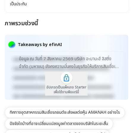
เป็นประกัน
ภาพรวมช่วงนี้
xxxxxxxxxxxxxxxxxxxxxxx xxxxxxxxxxxxxxxxxxx
xxxxx xxxxxxxxxxxxxxxxxxxxxxxxxxxxxx
Takeaways by efinAI
xxxxxxxxxxxxxxxxxx xxxxxxxxxxxxxxx xxxxx
ข้อมูล ณ วันที่ 7 สิงหาคม 2569 บริษัท อะมานะฮ์ ลิสซิ่ง
xxxxxxxxx xxxxxxxxx xxxxxxxxxxx
จำกัด (มหาชน) ยังคงความมั่นคงในธุรกิจให้บริการสินเชื่อเช่า
xxxxxxxxxxxxxxxxxxxxxx xxxxxxxxxxxxxxxxxx
ซื้อรถยนต์ โดยมูลค่าตลาดปรับลดลงเล็กน...
xxxxxxxxxx xxxxxxxxxxxxx xxxxxxxxxx
xxxxxxxxxxxxxxxxxxxxxxxxxx xxxxxxxxxxxxxxx
อัปเกรดเป็นแพ็คเกจ Starter
เพื่อใช้งานฟีเจอร์นี้
xxx xxxxxxxxxxxxxxxxx xxxxxxxxxxxx xxxxxxxxx
xxxxxxxxxxx xxxxxxxx xxxxxxxxxxxxxxxxxxxxxxx
ทิศทางอุตสาหกรรมสินเชื่อรถยนต์จะส่งผลต่อหุ้น AMANAH อย่างไร
xxxxxxxxxxxxxxxxxxx xxxxx
xxxxxxxxxxxxxxxxxxxxxxxxxxxxxx
ปัจจัยใดบ้างที่อาจเปลี่ยนแปลงมูลค่าตลาดของบริษัทในระยะสั้น