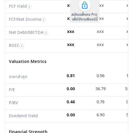
FCF/Net Income
-3.68
4.59
2.0
xxx
xxx
xx
i
FCF Yield
i
สมัครแพ็กเกจ Pro
Net Debt/EBITDA
18.17
4.04
5.8
i
xxx
xxx
xx
FCF/Net Income
เพื่อใช้งานฟีเจอร์นี้
i
ROIC
-4.44
3.63
3.6
i
xxx
xxx
xx
Net Debt/EBITDA
i
Valuation Metrics
xxx
xxx
xx
ROIC
i
ราคาล่าสุด
0.81
0.96
1.9
Valuation Metrics
P/E
0.00
36.79
58.7
0.81
0.96
1.9
ราคาล่าสุด
P/BV
0.46
0.76
0.5
0.00
36.79
58.
Dividend Yield
0.00
6.90
5.5
P/E
0.46
0.76
0.5
P/BV
Financial Strength
0.00
6.90
5.5
Dividend Yield
D/E
1.43
1.29
1.1
Current Ratio
0.64
1.00
1.8
Financial Strength