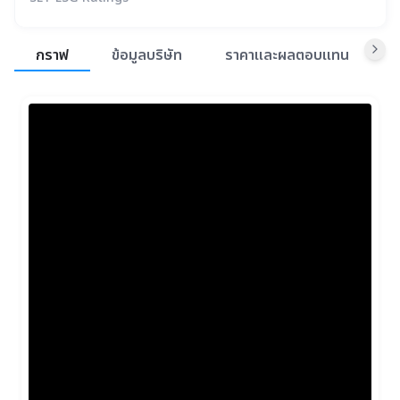
สรุปภาพรวมตลาด
กราฟ
ข้อมูลบริษัท
ราคาและผลตอบแทน
ข