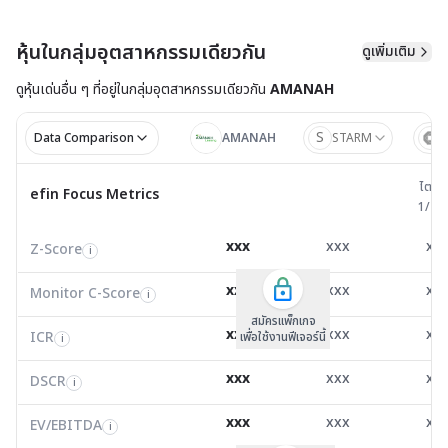
หุ้นในกลุ่มอุตสาหกรรมเดียวกัน
ดูเพิ่มเติม
ดูหุ้นเด่นอื่น ๆ ที่อยู่ใน
กลุ่มอุตสาหกรรมเดียวกัน
AMANAH
S
Data Comparison
AMANAH
STARM
I
ไตรมาส 
ไตรม
efin Focus Metrics
efin Focus Metrics
1/25
Z-Score
0.00
0.00
0.0
i
xxx
xxx
xx
Z-Score
EV/EBITDA
Z-Score
i
i
i
Monitor C-Score
0.00
0.00
0.0
i
xxx
xxx
xx
Monitor C-Score
FCF Yield
Monitor C-Score
i
i
i
ICR
0.00
0.00
0.0
i
สมัครแพ็คเกจ B
สมัครแพ็คเกจ B
สมัครแพ็กเกจ
xxx
xxx
xx
ICR
FCF/Net Income
เพื่อใช้งานฟีเจอร์นี้
เพื่อใช้งานฟีเจอร์นี้
ICR
เพื่อใช้งานฟีเจอร์นี้
i
i
i
DSCR
0.19
0.30
0.1
i
xxx
xxx
xx
DSCR
Net Debt/EBITDA
DSCR
i
i
i
EV/EBITDA
8,764.01
2,773.29
3,374
i
xxx
xxx
xx
ROIC
EV/EBITDA
FCF Yield
69.99
45.01
28.3
i
i
i