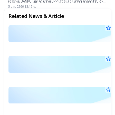
เจาะหุ้น BANPU หลังควบรวม BPP เสร็จแล้ว โบรกฯ คาดกำไรปี 69-
16.50 บาท
70 โต 19-22% เคาะราคาเป้าหมาย 14.50-16.50 บาท ยีลด์ปันผลดี
5 ส.ค. 2569 13:15 น.
เกิน 4.5%
Related News & Article
star_border
แ
22
แ
ก.ค
ตั
25
17
ก
น.
อิ
star_border
แ
ข
11
แ
มิ.
ง
ตั
25
17
ริ
ก
น.
ษ
อิ
star_border
แ
ข
27
วั
พ.
ง
ห
25
17
ริ
ท
น.