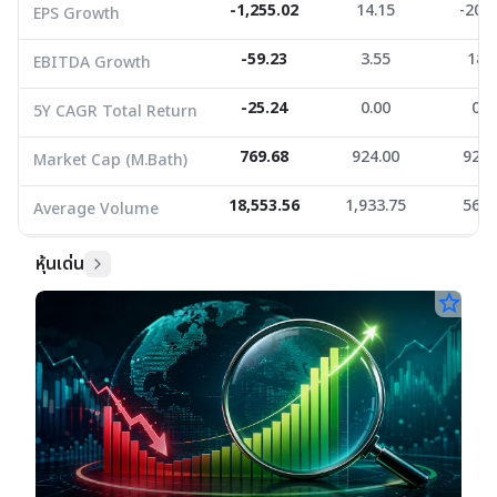
Average Volume
18,553.56
-1,255.02
1,933.75
14.15
-206
569.
EPS Growth
-59.23
3.55
18.
EBITDA Growth
-25.24
0.00
0.8
5Y CAGR Total Return
769.68
924.00
927.
Market Cap (M.Bath)
18,553.56
1,933.75
569.
Average Volume
หุ้นเด่น
star_border