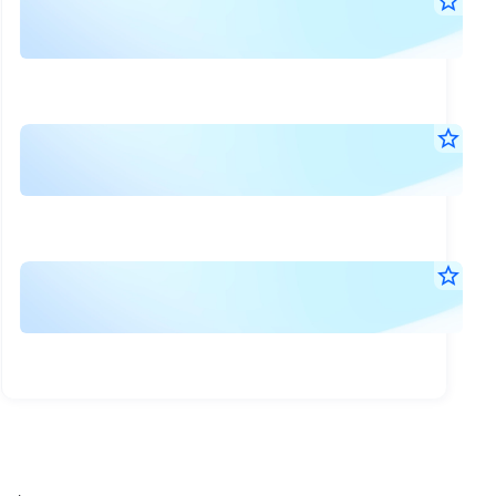
ราย
star_border
3
ผล
ก.ค.
การ
2569
17:5
ใช้
น.
เงิน
แต่
star_border
ใน
2
ตั้ง
ก.ค.
ส่ว
กรร
2569
ที่
17:1
ทด
น.
เพิ่ม
กรร
กรร
star_border
ทุน
ที่
25
บริษ
มิ.ย.
ลา
ลา
2569
ออ
17:1
ออ
น.