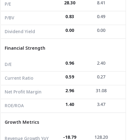
28.30
8.41
0.00
Dividend Yield
0.00
0.00
0.00
P/E
0.83
0.49
0.75
P/BV
Financial Strength
0.00
0.00
0.00
Dividend Yield
D/E
0.96
2.40
2.55
Current Ratio
0.59
0.27
1.50
Financial Strength
Net Profit Margin
2.96
31.08
-37.33
0.96
2.40
2.55
D/E
ROE/ROA
1.40
3.47
-2.47
0.59
0.27
1.50
Current Ratio
Growth Metrics
2.96
31.08
-37.33
Net Profit Margin
Revenue Growth YoY
-18.79
128.20
117.37
1.40
3.47
-2.47
ROE/ROA
Revenue Growth 3Y
-8.47
149.05
1,035.4
Growth Metrics
Revenue Growth 3Y CAGR
-2.91
35.55
124.76
Revenue per Share
0.00
0.00
0.00
-18.79
128.20
117.37
Revenue Growth YoY