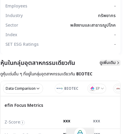
Employees
-
Industry
ทรัพยากร
Sector
พลังงานและสาธารณูปโภค
Index
-
SET ESG Ratings
-
หุ้นในกลุ่มอุตสาหกรรมเดียวกัน
ดูเพิ่มเติม
ดูหุ้นเด่นอื่น ๆ ที่อยู่ใน
กลุ่มอุตสาหกรรมเดียวกัน
BIOTEC
มูลทางเทคนิค
สิทธิประโยชน์
แบบรายงาน
Data Comparison
BIOTEC
EP
NOVA
ไตรมาส 1/2
ไตรมาส
efin Focus Metrics
efin Focus Metrics
1/2569
Z-Score
1.77
-0.69
1.03
i
xxx
xxx
xxx
Z-Score
EV/EBITDA
Z-Score
i
i
i
Monitor C-Score
0.00
0.00
0.00
i