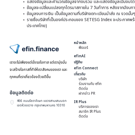
แสดงข้อมูลและคำนวณข้อมูลจากงบรวม และแสดงข้อมูลเป็นงบไตร
ข้อมูลจะเปลี่ยนแปลงทุกไตรมาสภายใน 7 วันทำการ หลังจากมีงบการ
ข้อมูลงบการเงิน เป็นข้อมูลตามที่บริษัทจดทะเบียนนำส่ง ณ งวดนั้น
รายชื่อบริษัทที่เป็นองค์ประกอบของ SETESG Index จะประกาศพร้อมก
ประเทศไทย)
หน้าหลัก
ฟีเจอร์
ไปหน้าแรก
efinAI
ปฏิทิน
เราจะไม่เพียงแต่นั่งรอโอกาส แต่เรามุ่งมั่น
efin Connect
จะสร้างโอกาสที่ทำให้เราสังคมของเรา และ
เกี่ยวกับ
ทุกคนที่เราเกี่ยวข้องด้วยดีขึ้น
บริษัท
ร่วมงานกับ efin
ติดต่อ
ข้อมูลติดต่อ
ฝากข่าว PR
466 ถนนรัชดาภิเษก แขวงสามเสนนอก
IR Plus
เขตห้วยขวาง กรุงเทพมหานคร 10310
บริการของเรา
สมาชิก IR Plus
ติดต่อ