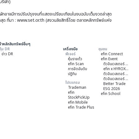
ริษัท)
บริษัทอาจมีการปรับปรุงงบที่แสดงเปรียบเทียบในงบฉบับเต็มงวดล่าสุด
าสุด ที่มา : www.set.or.th (สงวนลิขสิทธิ์โดย ตลาดหลักทรัพย์แห่ง
้าหลักสินทรัพย์อื่นๆ
หุ้น DR
เครื่องมือ
ชุมชน
ข่าว DR
ฟีเจอร์
efin Connect
หุ้นรายต้ว
efin Event
efin Scan
ติวอินเวสเตอร์ ON TOUR "หาดใหญ่" 2026
การจัดอันดับ
efin x HYROX Training Class
ปฏิทิน
ติวอินเวสเตอร์ ON TOUR "ชลบุรี" 2026
ติวอินเวสเตอร์ ON TOUR “เชียงใหม่” 2026
โปรแกรม
Better Trade
Trademan
ESG 2026
efin
efin School
StockPickUp
efin Mobile
efin Trade Plus