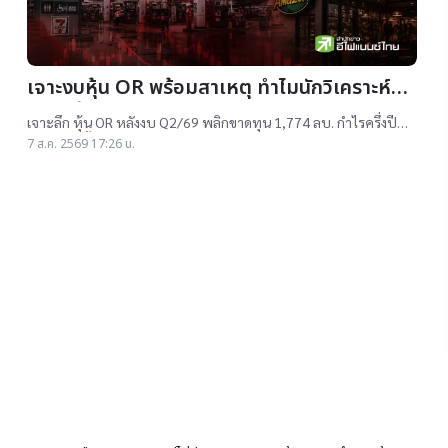
เจาะงบหุ้น OR พร้อมสาเหตุ ทำไมนักวิเคราะห์ยัง
แนะ “ซื้อ”-“ถือ”
เจาะลึก หุ้น OR หลังงบ Q2/69 พลิกขาดทุน 1,774 ลบ. กำไรครึ่งปี
แรกต่ำสุดตั้งแต่เข้าตลาดฯ แม้ราคาเทรดต่ำ IPO แต่ 14 โบรกฯ ยังแนะ
7 ส.ค. 2569 17:26 น.
"ซื้อ-ถือ" ยีลด์ปันผลสูง 4.32%