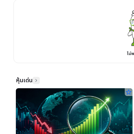
ไม่
หุ้นเด่น
star_border