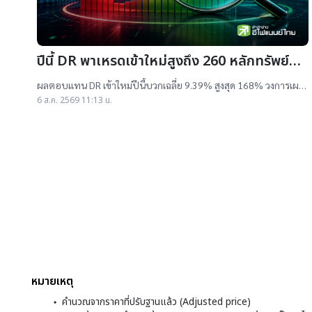
ปีนี้ DR พาเหรดเข้าใหม่สูงถึง 260 หลักทรัพย์
ผลตอบแทนบวกเฉลี่ย 9% สูงสุด 168%
ผลตอบแทน DR เข้าใหม่ปีนี้บวกเฉลี่ย 9.39% สูงสุด 168% วงการเผย
สาเหตุออกใหม่จำนวนมาก เป็นไปตามความต้องการลงทุนหุ้นเทคฯสูง
6 ส.ค. 2569 11:13 น.
ชี้นักลงทุนรับ
หมายเหตุ
คำนวณจากราคาที่ปรับฐานแล้ว (Adjusted price)