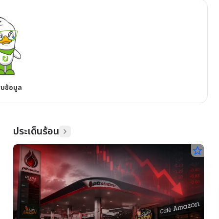
พบข้อมูล
ประเด็นร้อน
star_border