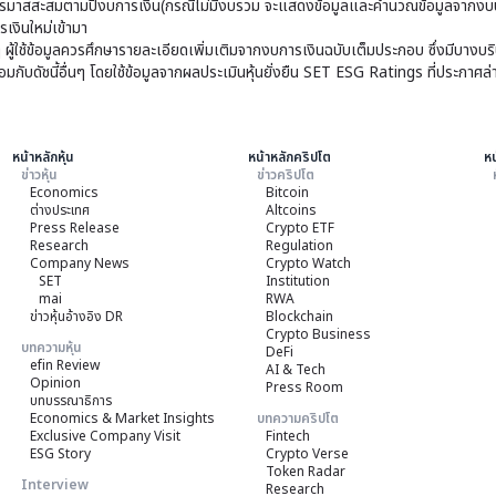
มาสสะสมตามปีงบการเงิน(กรณีไม่มีงบรวม จะแสดงข้อมูลและคำนวณข้อมูลจากงบบ
เงินใหม่เข้ามา
ๆ ผู้ใช้ข้อมูลควรศึกษารายละเอียดเพิ่มเติมจากงบการเงินฉบับเต็มประกอบ ซึ่งมีบาง
ับดัชนี้อื่นๆ โดยใช้ข้อมูลจากผลประเมินหุ้นยั่งยืน SET ESG Ratings ที่ประกาศล่
หน้าหลักหุ้น
หน้าหลักคริปโต
หน
ข่าวหุ้น
ข่าวคริปโต
Economics
Bitcoin
ต่างประเทศ
Altcoins
Press Release
Crypto ETF
Research
Regulation
Company News
Crypto Watch
SET
Institution
mai
RWA
ข่าวหุ้นอ้างอิง DR
Blockchain
Crypto Business
บทความหุ้น
DeFi
efin Review
AI & Tech
Opinion
Press Room
บทบรรณาธิการ
Economics & Market Insights
บทความคริปโต
Exclusive Company Visit
Fintech
ESG Story
Crypto Verse
Token Radar
Interview
Research