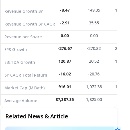
EPS Growth
-276.67
-270.82
2,800.0
-8.47
149.05
1,035.4
Revenue Growth 3Y
EBITDA Growth
120.87
20.52
1,159.5
-2.91
35.55
124.76
Revenue Growth 3Y CAGR
5Y CAGR Total Return
-16.02
-20.76
-8.75
0.00
0.00
0.00
Revenue per Share
Market Cap (M.Bath)
916.01
1,072.38
1,291.6
Average Volume
87,387.35
-276.67
1,825.00
-270.82
2,800.0
44.61
EPS Growth
120.87
20.52
1,159.5
EBITDA Growth
-16.02
-20.76
-8.75
5Y CAGR Total Return
916.01
1,072.38
1,291.6
Market Cap (M.Bath)
87,387.35
1,825.00
44.61
Average Volume
Related News & Article