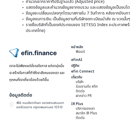
คำนวณจากราคาที่ปรับฐานแล้ว (Adjusted price)
แสดงข้อมูลและคำนวณข้อมูลจากงบรวม และแสดงข้อมูลเป็นงบไตร
ข้อมูลจะเปลี่ยนแปลงทุกไตรมาสภายใน 7 วันทำการ หลังจากมีงบการ
ข้อมูลงบการเงิน เป็นข้อมูลตามที่บริษัทจดทะเบียนนำส่ง ณ งวดนั้น
รายชื่อบริษัทที่เป็นองค์ประกอบของ SETESG Index จะประกาศพร้อมก
ประเทศไทย)
หน้าหลัก
ฟีเจอร์
ไปหน้าแรก
efinAI
ปฏิทิน
เราจะไม่เพียงแต่นั่งรอโอกาส แต่เรามุ่งมั่น
efin Connect
จะสร้างโอกาสที่ทำให้เราสังคมของเรา และ
เกี่ยวกับ
ทุกคนที่เราเกี่ยวข้องด้วยดีขึ้น
บริษัท
ร่วมงานกับ efin
ติดต่อ
ข้อมูลติดต่อ
ฝากข่าว PR
466 ถนนรัชดาภิเษก แขวงสามเสนนอก
IR Plus
เขตห้วยขวาง กรุงเทพมหานคร 10310
บริการของเรา
สมาชิก IR Plus
ติดต่อ