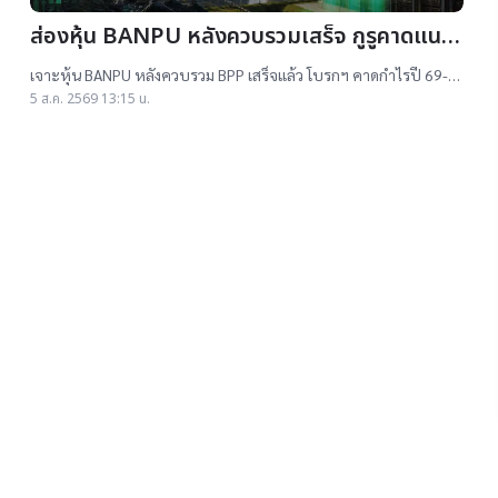
ส่องหุ้น BANPU หลังควบรวมเสร็จ กูรูคาดแนว
โน้มธุรกิจแจ่ม แถมยีลด์ปันผลดี เป้าสูงสุด
เจาะหุ้น BANPU หลังควบรวม BPP เสร็จแล้ว โบรกฯ คาดกำไรปี 69-
16.50 บาท
70 โต 19-22% เคาะราคาเป้าหมาย 14.50-16.50 บาท ยีลด์ปันผลดี
5 ส.ค. 2569 13:15 น.
เกิน 4.5%