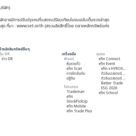
การ
อ้าง
`คิง
ริษัท)
เปล
ต่าง
ส์ฟ
ชื่อ
บริษัทอาจมีการปรับปรุงงบที่แสดงเปรียบเทียบในงบฉบับเต็มงวดล่าสุด
ประ
อร์ด
าสุด ที่มา : www.set.or.th (สงวนลิขสิทธิ์โดย ตลาดหลักทรัพย์แห่ง
บริ
(Un
แก้
ของ
หนัง
ตรา
้าหลักสินทรัพย์อื่นๆ
บริ
หุ้น DR
เครื่องมือ
ชุมชน
แส
ข่าว DR
ฟีเจอร์
efin Connect
แก้
สิทธ
หุ้นรายต้ว
efin Event
เพิ่ม
efin Scan
efin x HYROX Training Class
ใน
การจัดอันดับ
ติวอินเวสเตอร์ ON TOUR "ชลบุรี" 2026
เติม
ปฏิทิน
ติวอินเวสเตอร์ ON TOUR “เชียงใหม่” 2026
หลั
Better Trade
ข้อ
โปรแกรม
ESG 2026
ทรัพ
Trademan
efin School
บังค
efin
ต่าง
StockPickUp
จัด
ประ
efin Mobile
ตั้ง
efin Trade Plus
(De
บริษ
Rec
ย่อ
ที่