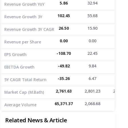
Revenue per Share
0.00
0.00
0.00
5.86
32.94
-16.84
Revenue Growth YoY
EPS Growth
-108.70
22.45
-55.93
102.45
55.68
-46.31
Revenue Growth 3Y
EBITDA Growth
-49.82
9.84
-24.34
26.50
15.90
-18.72
Revenue Growth 3Y CAGR
5Y CAGR Total Return
-35.26
6.47
-6.42
0.00
0.00
0.00
Revenue per Share
Market Cap (M.Bath)
2,761.63
2,801.23
2,040.0
Average Volume
65,371.37
-108.70
2,068.68
22.45
312.61
-55.93
EPS Growth
-49.82
9.84
-24.34
EBITDA Growth
-35.26
6.47
-6.42
5Y CAGR Total Return
2,761.63
2,801.23
2,040.0
Market Cap (M.Bath)
65,371.37
2,068.68
312.61
Average Volume
Related News & Article