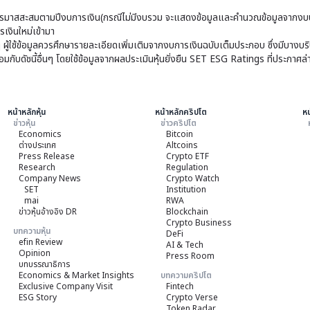
มาสสะสมตามปีงบการเงิน(กรณีไม่มีงบรวม จะแสดงข้อมูลและคำนวณข้อมูลจากงบบ
เงินใหม่เข้ามา
ๆ ผู้ใช้ข้อมูลควรศึกษารายละเอียดเพิ่มเติมจากงบการเงินฉบับเต็มประกอบ ซึ่งมีบาง
ับดัชนี้อื่นๆ โดยใช้ข้อมูลจากผลประเมินหุ้นยั่งยืน SET ESG Ratings ที่ประกาศล่
หน้าหลักหุ้น
หน้าหลักคริปโต
หน
ข่าวหุ้น
ข่าวคริปโต
Economics
Bitcoin
ต่างประเทศ
Altcoins
Press Release
Crypto ETF
Research
Regulation
Company News
Crypto Watch
SET
Institution
mai
RWA
ข่าวหุ้นอ้างอิง DR
Blockchain
Crypto Business
บทความหุ้น
DeFi
efin Review
AI & Tech
Opinion
Press Room
บทบรรณาธิการ
Economics & Market Insights
บทความคริปโต
Exclusive Company Visit
Fintech
ESG Story
Crypto Verse
Token Radar