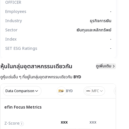
OFFICER
Employees
-
Industry
ธุรกิจการเงิน
Sector
เงินทุนและหลักทรัพย์
Index
-
SET ESG Ratings
-
หุ้นในกลุ่มอุตสาหกรรมเดียวกัน
ดูเพิ่มเติม
มูลทางเทคนิค
สิทธิประโยชน์
แบบรายงาน
ดูหุ้นเด่นอื่น ๆ ที่อยู่ใน
กลุ่มอุตสาหกรรมเดียวกัน
BYD
Data Comparison
BYD
MFC
TK
ไตรมาส 1/2
ไตรมาส
efin Focus Metrics
efin Focus Metrics
1/2569
Z-Score
0.00
0.00
0.00
i
xxx
xxx
xxx
Z-Score
EV/EBITDA
Z-Score
i
i
i