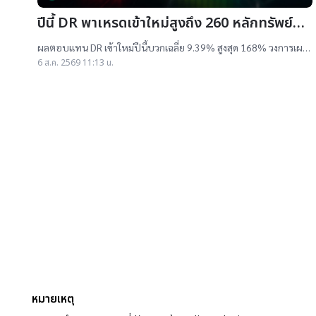
ปีนี้ DR พาเหรดเข้าใหม่สูงถึง 260 หลักทรัพย์
ผลตอบแทนบวกเฉลี่ย 9% สูงสุด 168%
ผลตอบแทน DR เข้าใหม่ปีนี้บวกเฉลี่ย 9.39% สูงสุด 168% วงการเผย
สาเหตุออกใหม่จำนวนมาก เป็นไปตามความต้องการลงทุนหุ้นเทคฯสูง
6 ส.ค. 2569 11:13 น.
ชี้นักลงทุนรับ
หมายเหตุ