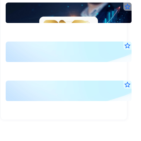
BY
star_border
6
เปลี
ส.ค.
ชื่อ
2569
09:4
เป็น
น.
BY
แจ้
star_border
ปรั
5
มติ
ส.ค.
สู่
ที่
2569
Hol
17:0
ประ
น.
Co
คณ
แจ้
star_border
-
กรร
5
ข้อม
แย
ส.ค.
บริษ
การ
2569
ธุรก
ครั้ง
08:3
ถือ
FA
น.
ที่
ครอ
ก่อ
9/2
หลั
คว
เรื่อ
ทรัพ
รวม