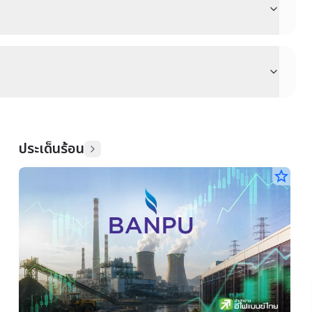
ประเด็นร้อน
star_border