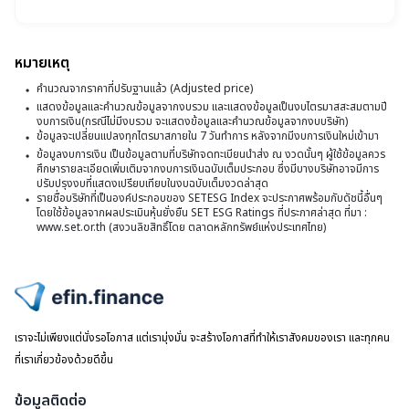
น.
อน
ส
ซื้
จ
ปี
ข
5
หมายเหตุ
2
วั
ห
คำนวณจากราคาที่ปรับฐานแล้ว (Adjusted price)
ที่
ที่
แสดงข้อมูลและคำนวณข้อมูลจากงบรวม และแสดงข้อมูลเป็นงบไตรมาสสะสมตามปี
ทร
1
งบการเงิน(กรณีไม่มีงบรวม จะแสดงข้อมูลและคำนวณข้อมูลจากงบบริษัท)
3
ที่
ข้อมูลจะเปลี่ยนแปลงทุกไตรมาสภายใน 7 วันทำการ หลังจากมีงบการเงินใหม่เข้ามา
บ
ส
ข้อมูลงบการเงิน เป็นข้อมูลตามที่บริษัทจดทะเบียนนำส่ง ณ งวดนั้นๆ ผู้ใช้ข้อมูลควร
อ
ศึกษารายละเอียดเพิ่มเติมจากงบการเงินฉบับเต็มประกอบ ซึ่งมีบางบริษัทอาจมีการ
2
ปรับปรุงงบที่แสดงเปรียบเทียบในงบฉบับเต็มงวดล่าสุด
โ
รายชื่อบริษัทที่เป็นองค์ประกอบของ SETESG Index จะประกาศพร้อมกับดัชนี้อื่นๆ
K
โดยใช้ข้อมูลจากผลประเมินหุ้นยั่งยืน SET ESG Ratings ที่ประกาศล่าสุด ที่มา :
www.set.or.th (สงวนลิขสิทธิ์โดย ตลาดหลักทรัพย์แห่งประเทศไทย)
ไปหน้าแรก
เราจะไม่เพียงแต่นั่งรอโอกาส แต่เรามุ่งมั่น จะสร้างโอกาสที่ทำให้เราสังคมของเรา และทุกคน
ที่เราเกี่ยวข้องด้วยดีขึ้น
ข้อมูลติดต่อ