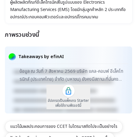
ผู้ผลิตผลิตภัณฑ์อีเล็คโทรนิคส์ในรูปแบบของ Electronics
Manufacturing Services (EMS) โดยมีกลุ่มลูกค้าหลัก 2 ประเภทคือ
อุปกรณ์ประกอบคอมพิวเตอร์และอุปกรณ์โทรคมนาคม
ภาพรวมช่วงนี้
xxxxxxxxxxxxxxxxxxxxxxx xxxxxxxxxxxxxxxxxxx
xxxxx xxxxxxxxxxxxxxxxxxxxxxxxxxxxxx
Takeaways by efinAI
xxxxxxxxxxxxxxxxxx xxxxxxxxxxxxxxx xxxxx
ข้อมูล ณ วันที่ 7 สิงหาคม 2569 บริษัท แคล-คอมพ์ อีเล็คโท
xxxxxxxxx xxxxxxxxx xxxxxxxxxxx
รนิกส์ (ประเทศไทย) จำกัด (มหาชน) ยังคงมีสถานะที่มั่นคงใน
xxxxxxxxxxxxxxxxxxxxxx xxxxxxxxxxxxxxxxxx
ตลาดหลักทรัพย์ SET โดยมีมูลค่าตลาดอยู่...
xxxxxxxxxx xxxxxxxxxxxxx xxxxxxxxxx
xxxxxxxxxxxxxxxxxxxxxxxxxx xxxxxxxxxxxxxxx
อัปเกรดเป็นแพ็คเกจ Starter
เพื่อใช้งานฟีเจอร์นี้
xxx xxxxxxxxxxxxxxxxx xxxxxxxxxxxx xxxxxxxxx
xxxxxxxxxxx xxxxxxxx xxxxxxxxxxxxxxxxxxxxxxx
แนวโน้มผลประกอบการของ CCET ในไตรมาสถัดไปจะเป็นอย่างไร
xxxxxxxxxxxxxxxxxxx xxxxx