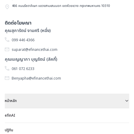
466 ถนนรัชดาภิเษก แขวงสามเสนนอก เขตห้วยขวาง กรุงเทพมหานคร 10310
ติดต่อโฆษณา
คุณสุภารัตน์ งามศรี (หนึ่ง)
099 446 4366
suparat@efinancethai.com
คุณเบญญาภา บุญรัตน์ (ลัคกี้)
061 072 6233
Benyapha@efinancethai.com
หน้าหลัก
efinAI
ปฏิทิน