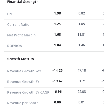
Financial Strength
Net Profit Margin
1.68
11.81
7.4
1.98
0.82
0.3
D/E
ROE/ROA
1.84
1.46
1.1
1.25
1.65
2.5
Current Ratio
Growth Metrics
1.68
11.81
7.4
Net Profit Margin
Revenue Growth YoY
-14.26
47.18
-6.0
1.84
1.46
1.1
ROE/ROA
Revenue Growth 3Y
-19.47
81.71
-21.
Growth Metrics
Revenue Growth 3Y CAGR
-6.96
22.03
-7.8
Revenue per Share
0.00
0.01
0.0
-14.26
47.18
-6.0
Revenue Growth YoY
EPS Growth
-16.67
31.23
4.3
-19.47
81.71
-21.
Revenue Growth 3Y
EBITDA Growth
-19.00
57.51
-19.
-6.96
22.03
-7.8
Revenue Growth 3Y CAGR
5Y CAGR Total Return
28.44
35.94
-8.7
0.00
0.01
0.0
Revenue per Share
Market Cap (M.Bath)
50,578.01
4,053,990.25
26,833