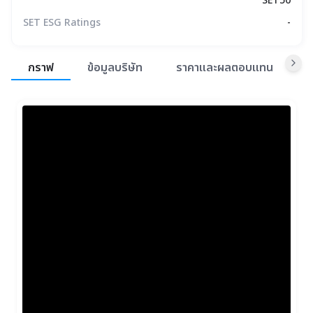
SET50
SET ESG Ratings
-
สรุปภาพรวมตลาด
กราฟ
ข้อมูลบริษัท
ราคาและผลตอบแทน
ข