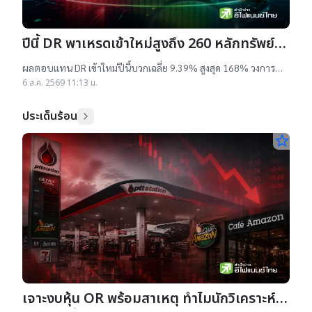
ปีนี้ DR พาเหรดเข้าใหม่สูงถึง 260 หลักทรัพย์
ผลตอบแทนบวกเฉลี่ย 9% สูงสุด 168%
ผลตอบแทน DR เข้าใหม่ปีนี้บวกเฉลี่ย 9.39% สูงสุด 168% วงการ
เผยสาเหตุออกใหม่จำนวนมาก เป็นไปตามความต้องการลงทุนหุ้น
6 ส.ค. 2569 11:13 น.
เทคฯสูง ชี้นักลงทุนรับ
ประเด็นร้อน
star_border
เจาะงบหุ้น OR พร้อมสาเหตุ ทำไมนักวิเคราะห์