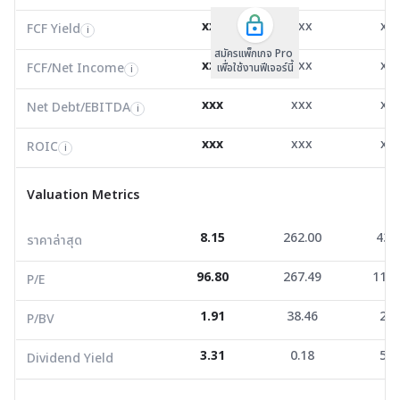
FCF/Net Income
3.66
0.00
3.3
xxx
xxx
xx
i
FCF Yield
i
สมัครแพ็กเกจ Pro
Net Debt/EBITDA
2.45
0.00
-0.3
i
xxx
xxx
xx
FCF/Net Income
เพื่อใช้งานฟีเจอร์นี้
i
ROIC
8.34
34.08
7.0
i
xxx
xxx
xx
Net Debt/EBITDA
i
Valuation Metrics
xxx
xxx
xx
ROIC
i
ราคาล่าสุด
8.15
262.00
43.2
Valuation Metrics
P/E
96.80
267.49
114.
8.15
262.00
43.
ราคาล่าสุด
P/BV
1.91
38.46
2.0
96.80
267.49
114.
Dividend Yield
3.31
0.18
5.2
P/E
1.91
38.46
2.0
P/BV
Financial Strength
3.31
0.18
5.2
Dividend Yield
D/E
1.98
0.82
0.3
Current Ratio
1.25
1.65
2.5