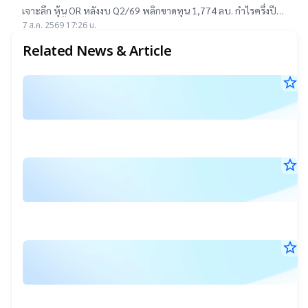
ยังแนะ “ซื้อ”-“ถือ”
เจาะลึก หุ้น OR หลังงบ Q2/69 พลิกขาดทุน 1,774 ลบ. กำไรครึ่งปี
แรกต่ำสุดตั้งแต่เข้าตลาดฯ แม้ราคาเทรดต่ำ IPO แต่ 14 โบรกฯ ยัง
7 ส.ค. 2569 17:26 น.
แนะ "ซื้อ-ถือ" ยีลด์ปันผลสูง 4.32%
Related News & Article
star_border
ร
5
อ้
ส.ค
แ
25
17
เ
น.
ส
star_border
บ
ต่
5
ต
ส.ค
สุ
:
25
11
ข
C
น.
ใ
แ
star_border
C
ส
ซื้
31
ส
แ
ก.ค
ร
เพ
25
สิ
17
เ
เร