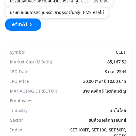
xxxxxxxxxxxxxxxxxxxxxxxxxxxxxx
ปัจจัยใดจะมีผลต่อความผันผวนของราคาหุ้น CCET ในระยะสั้น
บริษัทมีแผนการลงทุนหรือขยายธุรกิจในกลุ่ม EMS หรือไม่
efinAI
Symbol
CCET
Market Cap (M.Bath)
85,167.52
IPO Date
3 ม.ค. 2544
IPO Price
30.00 @พาร์ 10.00 บาท
MANAGING DIRECTOR
นาย คงสิทธิ์ โจวกิจเจริญ
Employees
-
Industry
เทคโนโลยี
Sector
ชิ้นส่วนอิเล็กทรอนิกส์
Index
SET100FF, SET100, SET50FF,