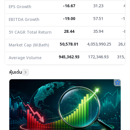
Average Volume
945,362.93
-16.67
172,346.93
31.23
315,34
4.3
EPS Growth
-19.00
57.51
-19.
EBITDA Growth
28.44
35.94
-8.7
5Y CAGR Total Return
50,578.01
4,053,990.25
26,83
Market Cap (M.Bath)
945,362.93
172,346.93
315,34
Average Volume
หุ้นเด่น
star_border