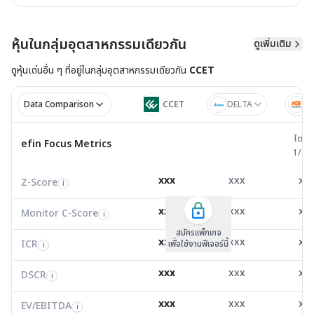
หุ้นในกลุ่มอุตสาหกรรมเดียวกัน
ดูเพิ่มเติม
ดูหุ้นเด่นอื่น ๆ ที่อยู่ใน
กลุ่มอุตสาหกรรมเดียวกัน
CCET
Data Comparison
CCET
DELTA
K
ไตรมาส 
ไตรม
efin Focus Metrics
efin Focus Metrics
1/25
Z-Score
2.81
31.44
5.6
i
xxx
xxx
xx
Z-Score
EV/EBITDA
Z-Score
i
i
i
Monitor C-Score
0.00
0.00
0.0
i
xxx
xxx
xx
Monitor C-Score
FCF Yield
Monitor C-Score
i
i
i
ICR
3.64
972.43
24.9
i
สมัครแพ็คเกจ B
สมัครแพ็คเกจ B
สมัครแพ็กเกจ
xxx
xxx
xx
ICR
FCF/Net Income
เพื่อใช้งานฟีเจอร์นี้
เพื่อใช้งานฟีเจอร์นี้
ICR
เพื่อใช้งานฟีเจอร์นี้
i
i
i
DSCR
0.32
0.00
2.8
i
xxx
xxx
xx
DSCR
Net Debt/EBITDA
DSCR
i
i
i
EV/EBITDA
18.73
22,727,064.00
14.0
i
xxx
xxx
xx
ROIC
EV/EBITDA
FCF Yield
13.96
1.91
10.6
i
i
i