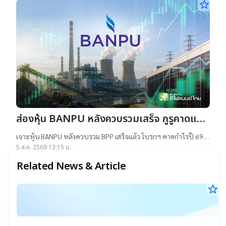
star_border
ส่องหุ้น BANPU หลังควบรวมเสร็จ กูรูคาดแนว
โน้มธุรกิจแจ่ม แถมยีลด์ปันผลดี เป้าสูงสุด
เจาะหุ้น BANPU หลังควบรวม BPP เสร็จแล้ว โบรกฯ คาดกำไรปี 69-
16.50 บาท
70 โต 19-22% เคาะราคาเป้าหมาย 14.50-16.50 บาท ยีลด์ปันผลดี
5 ส.ค. 2569 13:15 น.
เกิน 4.5%
Related News & Article
star_border
ค
18
อ
พ.
แ
25
08