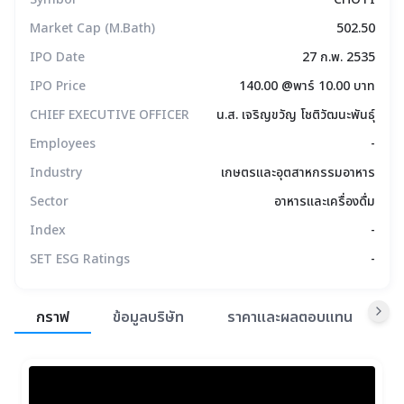
Market Cap (M.Bath)
502.50
IPO Date
27 ก.พ. 2535
IPO Price
140.00 @พาร์ 10.00 บาท
CHIEF EXECUTIVE OFFICER
น.ส. เจริญขวัญ โชติวัฒนะพันธุ์
Employees
-
Industry
เกษตรและอุตสาหกรรมอาหาร
Sector
อาหารและเครื่องดื่ม
Index
-
SET ESG Ratings
-
สรุปภาพรวมตลาด
กราฟ
ข้อมูลบริษัท
ราคาและผลตอบแทน
ข