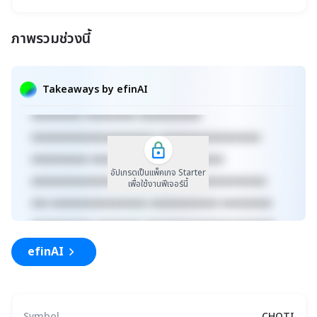
ภาพรวมช่วงนี้
xxxxxxxxxxxxxxxxxxxxxxx xxxxxxxxxxxxxxxxxxx
xxxxx xxxxxxxxxxxxxxxxxxxxxxxxxxxxxx
Takeaways by efinAI
xxxxxxxxxxxxxxxxxx xxxxxxxxxxxxxxx xxxxx
xxxxxxxxx xxxxxxxxx xxxxxxxxxxx
xxxxxxxxxxxxxxxxxxxxxx xxxxxxxxxxxxxxxxxx
xxxxxxxxxx xxxxxxxxxxxxx xxxxxxxxxx
อัปเกรดเป็นแพ็คเกจ Starter
xxxxxxxxxxxxxxxxxxxxxxxxxx xxxxxxxxxxxxxxx
เพื่อใช้งานฟีเจอร์นี้
xxx xxxxxxxxxxxxxxxxx xxxxxxxxxxxx xxxxxxxxx
xxxxxxxxxxx xxxxxxxx xxxxxxxxxxxxxxxxxxxxxxx
xxxxxxxxxxxxxxxxxxx xxxxx
efinAI
xxxxxxxxxxxxxxxxxxxxxxxxxxxxxx
Symbol
CHOTI