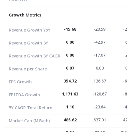
Revenue Growth 3Y
0.00
-42.97
6.6
Growth Metrics
Revenue Growth 3Y CAGR
0.00
-17.07
2.1
Revenue per Share
0.07
0.00
0.0
-15.68
-20.59
-21.
Revenue Growth YoY
EPS Growth
354.72
136.67
-66.
0.00
-42.97
6.6
Revenue Growth 3Y
EBITDA Growth
1,171.63
-120.67
-88.
0.00
-17.07
2.1
Revenue Growth 3Y CAGR
5Y CAGR Total Return
1.10
-23.64
-48.
0.07
0.00
0.0
Revenue per Share
Market Cap (M.Bath)
485.62
637.01
421.
Average Volume
354.72
7.50
136.67
75.95
7,970
-66.
EPS Growth
1,171.63
-120.67
-88.
EBITDA Growth
1.10
-23.64
-48.
5Y CAGR Total Return
485.62
637.01
421.
Market Cap (M.Bath)