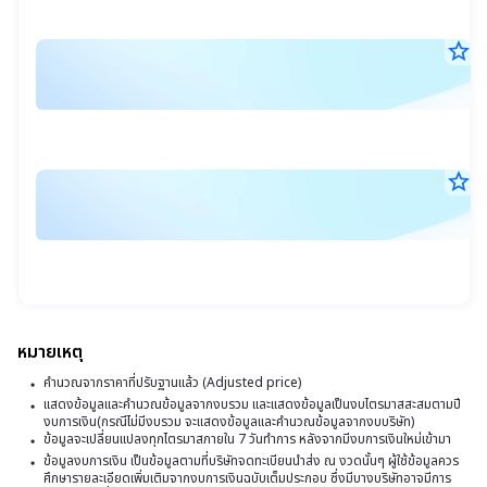
วิ
น.
ข
star_border
ง
ฝ
15
ก
พ.
จ
เง
25
21
ไ
ไ
น.
ที่
ที่
star_border
ส
1
1
15
ผ
สิ
พ.
(
ก
25
สุ
19
ท
ด
น.
วั
แล
ง
ที่
ข
3
หมายเหตุ
บ
มี
คำนวณจากราคาที่ปรับฐานแล้ว (Adjusted price)
ไ
แสดงข้อมูลและคำนวณข้อมูลจากงบรวม และแสดงข้อมูลเป็นงบไตรมาสสะสมตามปี
2
งบการเงิน(กรณีไม่มีงบรวม จะแสดงข้อมูลและคำนวณข้อมูลจากงบบริษัท)
ที่
ข้อมูลจะเปลี่ยนแปลงทุกไตรมาสภายใน 7 วันทำการ หลังจากมีงบการเงินใหม่เข้ามา
1
ข้อมูลงบการเงิน เป็นข้อมูลตามที่บริษัทจดทะเบียนนำส่ง ณ งวดนั้นๆ ผู้ใช้ข้อมูลควร
ศึกษารายละเอียดเพิ่มเติมจากงบการเงินฉบับเต็มประกอบ ซึ่งมีบางบริษัทอาจมีการ