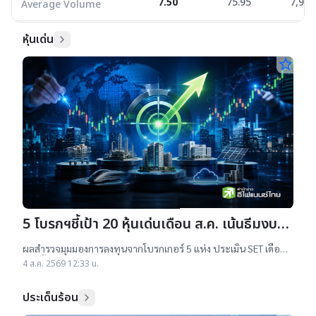
7.50
75.95
7,970
Average Volume
หุ้นเด่น
star_border
5 โบรกฯชี้เป้า 20 หุ้นเด่นเดือน ส.ค. เน้นธีมงบฯ
Q2/69 แกร่ง
ผลสำรวจมุมมองการลงทุนจากโบรกเกอร์ 5 แห่ง ประเมิน SET เดือน
ส.ค.นี้ ยังไปต่อได้ให้กรอบ 1,560 – 1,680 จุด แรงหนุนหลักเกิดจาก
4 ส.ค. 2569 12:33 น.
การเก็งกำไรงบฯQ2/69
ประเด็นร้อน