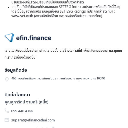
(
ปรับปรุงงบที่แสดงเปรียบเทียบในงบฉบับเต็มงวดล่าสุด
รายชื่อบริษัทที่เป็นองค์ประกอบของ SETESG Index จะประกาศพร้อมกับดัชนี้อื่นๆ
(
โดยใช้ข้อมูลจากผลประเมินหุ้นยั่งยืน SET ESG Ratings ที่ประกาศล่าสุด ที่มา :
ท
www.set.or.th (สงวนลิขสิทธิ์โดย ตลาดหลักทรัพย์แห่งประเทศไทย)
แล
ไปหน้าแรก
เราจะไม่เพียงแต่นั่งรอโอกาส แต่เรามุ่งมั่น จะสร้างโอกาสที่ทำให้เราสังคมของเรา และทุกคน
ที่เราเกี่ยวข้องด้วยดีขึ้น
ข้อมูลติดต่อ
466 ถนนรัชดาภิเษก แขวงสามเสนนอก เขตห้วยขวาง กรุงเทพมหานคร 10310
ติดต่อโฆษณา
คุณสุภารัตน์ งามศรี (หนึ่ง)
099 446 4366
suparat@efinancethai.com