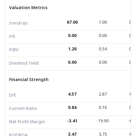
ราคาล่าสุด
67.00
1.00
0.2
Valuation Metrics
P/E
0.00
0.00
0.0
67.00
1.00
0.2
ราคาล่าสุด
P/BV
1.20
0.54
0.5
0.00
0.00
0.0
Dividend Yield
0.00
0.00
0.0
P/E
1.20
0.54
0.5
P/BV
Financial Strength
0.00
0.00
0.0
Dividend Yield
D/E
4.57
2.87
4.1
Current Ratio
0.84
0.16
0.2
Financial Strength
Net Profit Margin
-3.41
-19.90
-6.8
4.57
2.87
4.1
D/E
ROE/ROA
3.47
3.75
4.9
0.84
0.16
0.2
Current Ratio
Growth Metrics
-3.41
-19.90
-6.8
Net Profit Margin
Revenue Growth YoY
-15.68
-20.59
-21.
3.47
3.75
4.9
ROE/ROA