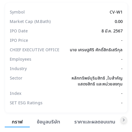
Symbol
CV-W1
Market Cap (M.Bath)
0.00
IPO Date
8 มี.ค. 2567
IPO Price
-
CHIEF EXECUTIVE OFFICE
นาย เศรษฐศิริ ศักดิ์สิทธิเสรีกุล
Employees
-
Industry
-
Sector
หลักทรัพย์บุริมสิทธิ ,ใบสำคัญ
แสดงสิทธิ และหน่วยลงทุน
Index
-
SET ESG Ratings
-
สรุปภาพรวมตลาด
กราฟ
ข้อมูลบริษัท
ราคาและผลตอบแทน
ข