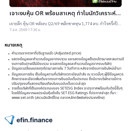
เจาะงบหุ้น OR พร้อมสาเหตุ ทำไมนักวิเคราะห์
ยังแนะ “ซื้อ”-“ถือ”
เจาะลึก หุ้น OR หลังงบ Q2/69 พลิกขาดทุน 1,774 ลบ. กำไรครึ่งปี
แรกต่ำสุดตั้งแต่เข้าตลาดฯ แม้ราคาเทรดต่ำ IPO แต่ 14 โบรกฯ ยัง
7 ส.ค. 2569 17:26 น.
แนะ "ซื้อ-ถือ" ยีลด์ปันผลสูง 4.32%
หมายเหตุ
คำนวณจากราคาที่ปรับฐานแล้ว (Adjusted price)
แสดงข้อมูลและคำนวณข้อมูลจากงบรวม และแสดงข้อมูลเป็นงบไตรมาสสะสมตามปี
งบการเงิน(กรณีไม่มีงบรวม จะแสดงข้อมูลและคำนวณข้อมูลจากงบบริษัท)
ข้อมูลจะเปลี่ยนแปลงทุกไตรมาสภายใน 7 วันทำการ หลังจากมีงบการเงินใหม่เข้ามา
ข้อมูลงบการเงิน เป็นข้อมูลตามที่บริษัทจดทะเบียนนำส่ง ณ งวดนั้นๆ ผู้ใช้ข้อมูลควร
ศึกษารายละเอียดเพิ่มเติมจากงบการเงินฉบับเต็มประกอบ ซึ่งมีบางบริษัทอาจมีการ
ปรับปรุงงบที่แสดงเปรียบเทียบในงบฉบับเต็มงวดล่าสุด
รายชื่อบริษัทที่เป็นองค์ประกอบของ SETESG Index จะประกาศพร้อมกับดัชนี้อื่นๆ
โดยใช้ข้อมูลจากผลประเมินหุ้นยั่งยืน SET ESG Ratings ที่ประกาศล่าสุด ที่มา :
www.set.or.th (สงวนลิขสิทธิ์โดย ตลาดหลักทรัพย์แห่งประเทศไทย)
ไปหน้าแรก