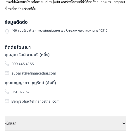
เราจะไม่เพียงแต่นั่งรอโอกาส แต่เรามุ่งมั่น จะสร้างโอกาสที่ทำให้เราสังคมของเรา และทุกคน
ที่เราเกี่ยวข้องด้วยดีขึ้น
ข้อมูลติดต่อ
466 ถนนรัชดาภิเษก แขวงสามเสนนอก เขตห้วยขวาง กรุงเทพมหานคร 10310
ติดต่อโฆษณา
คุณสุภารัตน์ งามศรี (หนึ่ง)
099 446 4366
suparat@efinancethai.com
คุณเบญญาภา บุญรัตน์ (ลัคกี้)
061 072 6233
Benyapha@efinancethai.com
หน้าหลัก