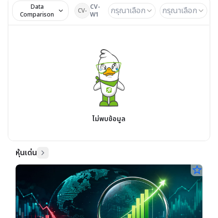
Data
CV-
กรุณาเลือก
กรุณาเลือก
CV-
Comparison
W1
ไม่พบข้อมูล
หุ้นเด่น
star_border