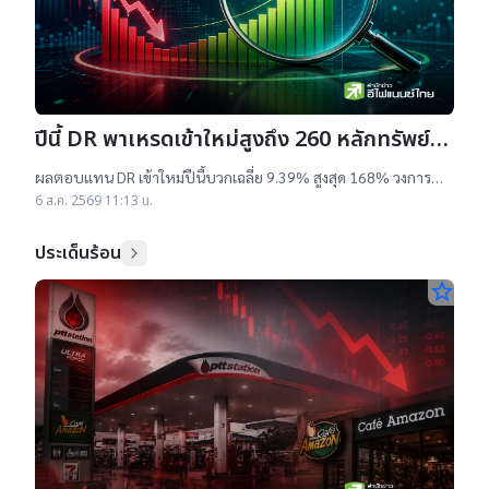
ปีนี้ DR พาเหรดเข้าใหม่สูงถึง 260 หลักทรัพย์
ผลตอบแทนบวกเฉลี่ย 9% สูงสุด 168%
ผลตอบแทน DR เข้าใหม่ปีนี้บวกเฉลี่ย 9.39% สูงสุด 168% วงการ
เผยสาเหตุออกใหม่จำนวนมาก เป็นไปตามความต้องการลงทุนหุ้น
6 ส.ค. 2569 11:13 น.
เทคฯสูง ชี้นักลงทุนรับ
ประเด็นร้อน
star_border