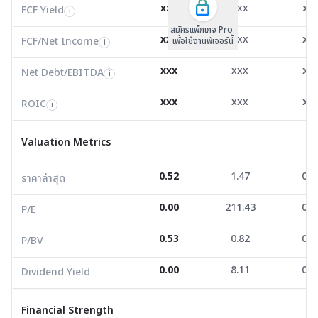
FCF/Net Income
-3.38
0.00
0.0
xxx
xxx
xx
i
FCF Yield
i
สมัครแพ็กเกจ Pro
Net Debt/EBITDA
-1.03
0.00
-3.1
i
xxx
xxx
xx
FCF/Net Income
เพื่อใช้งานฟีเจอร์นี้
i
ROIC
-3.77
57.19
-14.
i
xxx
xxx
xx
Net Debt/EBITDA
i
Valuation Metrics
xxx
xxx
xx
ROIC
i
ราคาล่าสุด
0.52
1.47
0.0
Valuation Metrics
P/E
0.00
211.43
0.0
0.52
1.47
0.0
ราคาล่าสุด
P/BV
0.53
0.82
0.1
0.00
211.43
0.0
Dividend Yield
0.00
8.11
0.0
P/E
0.53
0.82
0.1
P/BV
Financial Strength
0.00
8.11
0.0
Dividend Yield
D/E
1.19
0.81
0.5
Current Ratio
1.34
1.10
4.6
Financial Strength