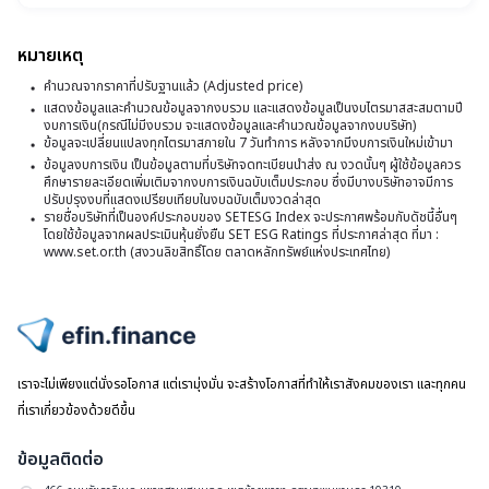
แ
2
5
หมายเหตุ
ป
คำนวณจากราคาที่ปรับฐานแล้ว (Adjusted price)
วั
แสดงข้อมูลและคำนวณข้อมูลจากงบรวม และแสดงข้อมูลเป็นงบไตรมาสสะสมตามปี
งบการเงิน(กรณีไม่มีงบรวม จะแสดงข้อมูลและคำนวณข้อมูลจากงบบริษัท)
ที่
ข้อมูลจะเปลี่ยนแปลงทุกไตรมาสภายใน 7 วันทำการ หลังจากมีงบการเงินใหม่เข้ามา
1
ข้อมูลงบการเงิน เป็นข้อมูลตามที่บริษัทจดทะเบียนนำส่ง ณ งวดนั้นๆ ผู้ใช้ข้อมูลควร
ศึกษารายละเอียดเพิ่มเติมจากงบการเงินฉบับเต็มประกอบ ซึ่งมีบางบริษัทอาจมีการ
ม
ปรับปรุงงบที่แสดงเปรียบเทียบในงบฉบับเต็มงวดล่าสุด
รายชื่อบริษัทที่เป็นองค์ประกอบของ SETESG Index จะประกาศพร้อมกับดัชนี้อื่นๆ
2
โดยใช้ข้อมูลจากผลประเมินหุ้นยั่งยืน SET ESG Ratings ที่ประกาศล่าสุด ที่มา :
www.set.or.th (สงวนลิขสิทธิ์โดย ตลาดหลักทรัพย์แห่งประเทศไทย)
ไปหน้าแรก
เราจะไม่เพียงแต่นั่งรอโอกาส แต่เรามุ่งมั่น จะสร้างโอกาสที่ทำให้เราสังคมของเรา และทุกคน
ที่เราเกี่ยวข้องด้วยดีขึ้น
ข้อมูลติดต่อ