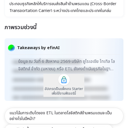
ประกอบธุรกิจหลักให้บริการขนส่งสินค้าข้ามพรมแดน (Cross-Border
Transportation Carrier) ระหว่างประเทศไทยและประเทศในกลุ่ม
เอเชียตะวันออกเฉียงใต้ มาเลเซีย และจีน ที่มีการเชื่อมต่อพรมแดนทาง
ถนนและรางรถไฟ
ภาพรวมช่วงนี้
xxxxxxxxxxxxxxxxxxxxxxx xxxxxxxxxxxxxxxxxxx
xxxxx xxxxxxxxxxxxxxxxxxxxxxxxxxxxxx
Takeaways by efinAI
xxxxxxxxxxxxxxxxxx xxxxxxxxxxxxxxx xxxxx
ข้อมูล ณ วันที่ 6 สิงหาคม 2569 บริษัท ยูโรเอเชีย โทเทิล โล
xxxxxxxxx xxxxxxxxx xxxxxxxxxxx
จิสติกส์ จำกัด (มหาชน) หรือ ETL ยังคงดำเนินธุรกิจในฐานะ
xxxxxxxxxxxxxxxxxxxxxx xxxxxxxxxxxxxxxxxx
โฮลดิ้งบริษัทที่เน้นให้บริการขนส่งสิน...
xxxxxxxxxx xxxxxxxxxxxxx xxxxxxxxxx
xxxxxxxxxxxxxxxxxxxxxxxxxx xxxxxxxxxxxxxxx
อัปเกรดเป็นแพ็คเกจ Starter
เพื่อใช้งานฟีเจอร์นี้
xxx xxxxxxxxxxxxxxxxx xxxxxxxxxxxx xxxxxxxxx
xxxxxxxxxxx xxxxxxxx xxxxxxxxxxxxxxxxxxxxxxx
แนวโน้มการเติบโตของ ETL ในตลาดโลจิสติกส์ข้ามพรมแดนจะเป็น
xxxxxxxxxxxxxxxxxxx xxxxx
อย่างไรในปีหน้า?
xxxxxxxxxxxxxxxxxxxxxxxxxxxxxx