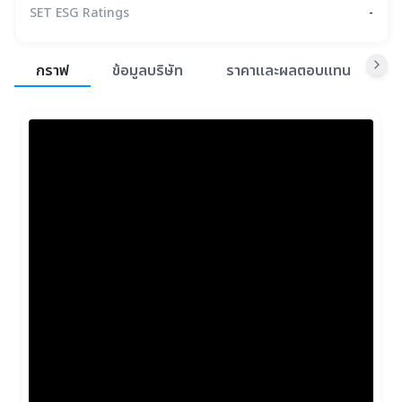
SET ESG Ratings
-
สรุปภาพรวมตลาด
กราฟ
ข้อมูลบริษัท
ราคาและผลตอบแทน
ข