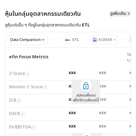
หุ้นในกลุ่มอุตสาหกรรมเดียวกัน
ดูเพิ่มเติม
ดูหุ้นเด่นอื่น ๆ ที่อยู่ใน
กลุ่มอุตสาหกรรมเดียวกัน
ETL
Data Comparison
ETL
ASIMAR
ไตรมาส 
ไตรม
efin Focus Metrics
efin Focus Metrics
1/25
Z-Score
2.19
2.24
0.1
i
xxx
xxx
xx
Z-Score
EV/EBITDA
Z-Score
i
i
i
Monitor C-Score
0.00
0.00
0.0
i
xxx
xxx
xx
Monitor C-Score
FCF Yield
Monitor C-Score
i
i
i
ICR
-12.82
3.06
1.1
i
สมัครแพ็คเกจ B
สมัครแพ็คเกจ B
สมัครแพ็กเกจ
xxx
xxx
xx
ICR
FCF/Net Income
เพื่อใช้งานฟีเจอร์นี้
เพื่อใช้งานฟีเจอร์นี้
ICR
เพื่อใช้งานฟีเจอร์นี้
i
i
i
DSCR
1.08
0.00
-0.0
i
xxx
xxx
xx
DSCR
Net Debt/EBITDA
DSCR
i
i
i
EV/EBITDA
17.05
19,090.00
-4.5
i
xxx
xxx
xx
ROIC
EV/EBITDA
FCF Yield
17.46
0.00
0.0
i
i
i