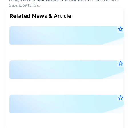
16.50 บาท
70 โต 19-22% เคาะราคาเป้าหมาย 14.50-16.50 บาท ยีลด์ปันผลดี
5 ส.ค. 2569 13:15 น.
เกิน 4.5%
Related News & Article
star_border
ร
16
ก
ก.ค
ใช
25
17
เง
น.
เพ
star_border
แ
ทุ
30
เ
มิ.
สิ
ผู้
25
12
สุ
ค
น.
ด
star_border
S
วั
ก
19
N
ที่
มิ.
ท
:
25
3
07
บั
ส
น.
ม