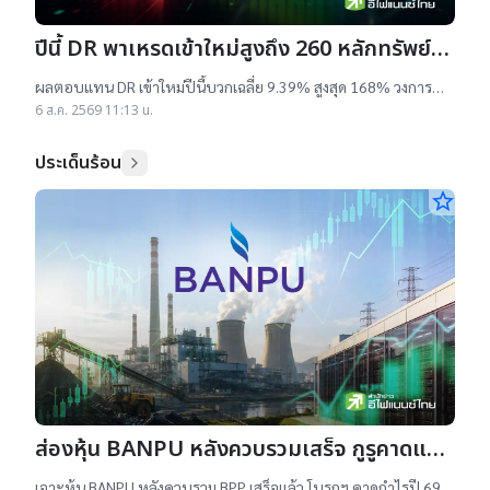
ปีนี้ DR พาเหรดเข้าใหม่สูงถึง 260 หลักทรัพย์
ผลตอบแทนบวกเฉลี่ย 9% สูงสุด 168%
ผลตอบแทน DR เข้าใหม่ปีนี้บวกเฉลี่ย 9.39% สูงสุด 168% วงการ
เผยสาเหตุออกใหม่จำนวนมาก เป็นไปตามความต้องการลงทุนหุ้น
6 ส.ค. 2569 11:13 น.
เทคฯสูง ชี้นักลงทุนรับ
ประเด็นร้อน
star_border
ส่องหุ้น BANPU หลังควบรวมเสร็จ กูรูคาดแนว
โน้มธุรกิจแจ่ม แถมยีลด์ปันผลดี เป้าสูงสุด
เจาะหุ้น BANPU หลังควบรวม BPP เสร็จแล้ว โบรกฯ คาดกำไรปี 69-