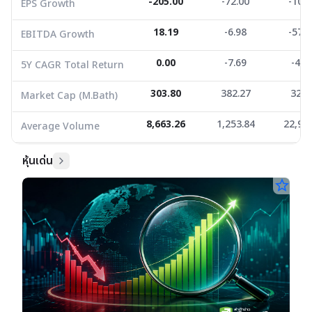
Average Volume
8,663.26
-205.00
1,253.84
-72.00
22,930
-100
EPS Growth
18.19
-6.98
-571
EBITDA Growth
0.00
-7.69
-43.
5Y CAGR Total Return
303.80
382.27
322.
Market Cap (M.Bath)
8,663.26
1,253.84
22,93
Average Volume
หุ้นเด่น
star_border