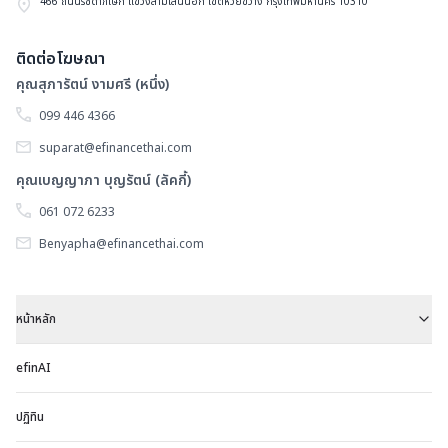
466 ถนนรัชดาภิเษก แขวงสามเสนนอก เขตห้วยขวาง กรุงเทพมหานคร 10310
ติดต่อโฆษณา
คุณสุภารัตน์ งามศรี (หนึ่ง)
099 446 4366
suparat@efinancethai.com
คุณเบญญาภา บุญรัตน์ (ลัคกี้)
061 072 6233
Benyapha@efinancethai.com
หน้าหลัก
efinAI
ปฏิทิน