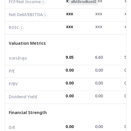
xxx
xxx
xx
FCF/Net Income
เพื่อใช้งานฟีเจอร์นี้
i
ROIC
4.44
4.07
0.0
i
xxx
xxx
xx
Net Debt/EBITDA
i
Valuation Metrics
xxx
xxx
xx
ROIC
i
ราคาล่าสุด
9.05
6.60
5.2
Valuation Metrics
P/E
0.00
0.00
0.0
9.05
6.60
5.2
ราคาล่าสุด
P/BV
0.00
0.00
0.0
0.00
0.00
0.0
Dividend Yield
0.00
0.00
0.0
P/E
0.00
0.00
0.0
P/BV
Financial Strength
0.00
0.00
0.0
Dividend Yield
D/E
0.00
0.00
0.0
Current Ratio
0.00
0.00
0.0
Financial Strength
Net Profit Margin
71.73
18.22
59.4
0.00
0.00
0.0
D/E