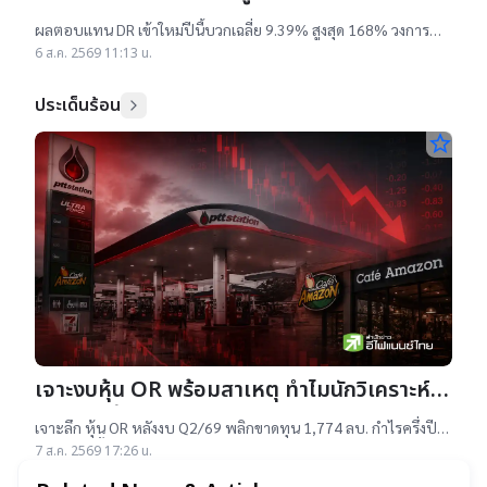
ผลตอบแทนบวกเฉลี่ย 9% สูงสุด 168%
ผลตอบแทน DR เข้าใหม่ปีนี้บวกเฉลี่ย 9.39% สูงสุด 168% วงการ
เผยสาเหตุออกใหม่จำนวนมาก เป็นไปตามความต้องการลงทุนหุ้น
6 ส.ค. 2569 11:13 น.
เทคฯสูง ชี้นักลงทุนรับ
ประเด็นร้อน
star_border
เจาะงบหุ้น OR พร้อมสาเหตุ ทำไมนักวิเคราะห์
ยังแนะ “ซื้อ”-“ถือ”
เจาะลึก หุ้น OR หลังงบ Q2/69 พลิกขาดทุน 1,774 ลบ. กำไรครึ่งปี
แรกต่ำสุดตั้งแต่เข้าตลาดฯ แม้ราคาเทรดต่ำ IPO แต่ 14 โบรกฯ ยัง
7 ส.ค. 2569 17:26 น.
แนะ "ซื้อ-ถือ" ยีลด์ปันผลสูง 4.32%