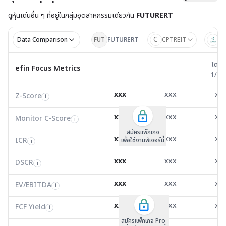
ดูหุ้นเด่นอื่น ๆ ที่อยู่ใน
กลุ่มอุตสาหกรรมเดียวกัน
FUTURERT
C
Data Comparison
FUT
FUTURERT
CPTREIT
AL
ไตรมาส 
ไตรม
efin Focus Metrics
efin Focus Metrics
1/25
Z-Score
0.00
0.00
0.0
i
xxx
xxx
xx
Z-Score
EV/EBITDA
Z-Score
i
i
i
Monitor C-Score
0.00
0.00
0.0
i
xxx
xxx
xx
Monitor C-Score
FCF Yield
Monitor C-Score
i
i
i
ICR
0.00
0.00
0.0
i
สมัครแพ็คเกจ B
สมัครแพ็คเกจ B
สมัครแพ็กเกจ
xxx
xxx
xx
ICR
FCF/Net Income
เพื่อใช้งานฟีเจอร์นี้
เพื่อใช้งานฟีเจอร์นี้
ICR
เพื่อใช้งานฟีเจอร์นี้
i
i
i
DSCR
0.28
0.00
0.0
i
xxx
xxx
xx
DSCR
Net Debt/EBITDA
DSCR
i
i
i
EV/EBITDA
9,255.12
15,581.51
0.0
i
xxx
xxx
xx
ROIC
EV/EBITDA
FCF Yield
68.60
17.10
0.0
i
i
i
FCF/Net Income
6.34
2.66
0.0
xxx
xxx
xx
i
FCF Yield
i
สมัครแพ็กเกจ Pro
Net Debt/EBITDA
13.42
0.00
0.0
i