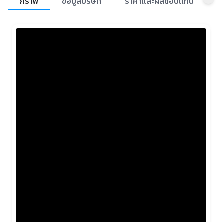
กราฟ
ข้อมูลบริษัท
ราคาและผลตอบแทน
ข