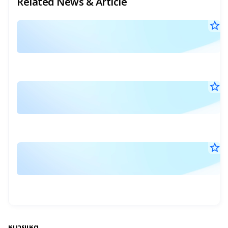
Related News & Article
star_border
ก
6
เ
ส.ค
แ
25
17
ร
น.
ก
star_border
แ
ป
24
ก
ก.ค
ผู้
เข
25
17
ถื
ท
น.
ห
ร
star_border
แ
ทร
ที่
24
ม
คร
ก.ค
เก
ที่
25
ที่
17
โ
ป
น.
1
กั
ผู้
ข
ข
ถื
ทร
หมายเหตุ