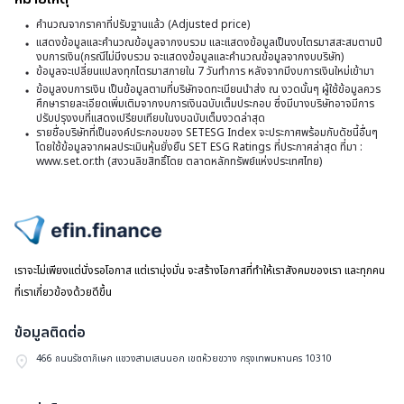
ทร
ห
เพ
คำนวณจากราคาที่ปรับฐานแล้ว (Adjusted price)
กั
ทร
แสดงข้อมูลและคำนวณข้อมูลจากงบรวม และแสดงข้อมูลเป็นงบไตรมาสสะสมตามปี
ก
บ
งบการเงิน(กรณีไม่มีงบรวม จะแสดงข้อมูลและคำนวณข้อมูลจากงบบริษัท)
คร
ล
ข้อมูลจะเปลี่ยนแปลงทุกไตรมาสภายใน 7 วันทำการ หลังจากมีงบการเงินใหม่เข้ามา
ที่
ที่
ข้อมูลงบการเงิน เป็นข้อมูลตามที่บริษัทจดทะเบียนนำส่ง ณ งวดนั้นๆ ผู้ใช้ข้อมูลควร
ใ
เก
ศึกษารายละเอียดเพิ่มเติมจากงบการเงินฉบับเต็มประกอบ ซึ่งมีบางบริษัทอาจมีการ
1
ปรับปรุงงบที่แสดงเปรียบเทียบในงบฉบับเต็มงวดล่าสุด
สิ
โ
รายชื่อบริษัทที่เป็นองค์ประกอบของ SETESG Index จะประกาศพร้อมกับดัชนี้อื่นๆ
ข
ก
โดยใช้ข้อมูลจากผลประเมินหุ้นยั่งยืน SET ESG Ratings ที่ประกาศล่าสุด ที่มา :
กั
ทร
www.set.or.th (สงวนลิขสิทธิ์โดย ตลาดหลักทรัพย์แห่งประเทศไทย)
เช
กั
เพ
อ
ผู้
ก
ฟิ
จ
ล
ไปหน้าแรก
เจ
ก
ใ
เราจะไม่เพียงแต่นั่งรอโอกาส แต่เรามุ่งมั่น จะสร้างโอกาสที่ทำให้เราสังคมของเรา และทุกคน
ซิต
ทร
สิ
ที่เราเกี่ยวข้องด้วยดีขึ้น
ก
ข้อมูลติดต่อ
เช
466 ถนนรัชดาภิเษก แขวงสามเสนนอก เขตห้วยขวาง กรุงเทพมหานคร 10310
อ
ฟิ