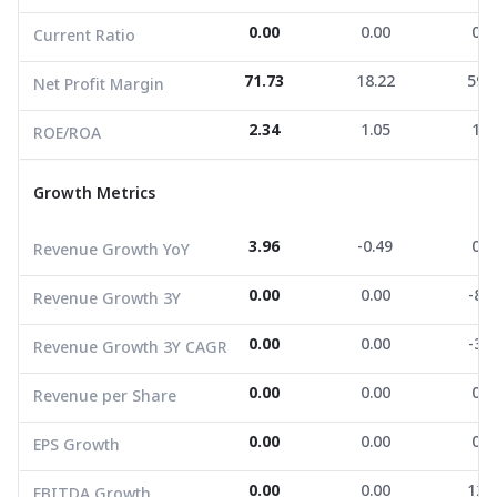
ROE/ROA
2.34
1.05
1.5
0.00
0.00
0.0
Current Ratio
Growth Metrics
71.73
18.22
59.
Net Profit Margin
Revenue Growth YoY
3.96
-0.49
0.3
2.34
1.05
1.5
ROE/ROA
Revenue Growth 3Y
0.00
0.00
-8.9
Growth Metrics
Revenue Growth 3Y CAGR
0.00
0.00
-3.0
Revenue per Share
0.00
0.00
0.0
3.96
-0.49
0.3
Revenue Growth YoY
EPS Growth
0.00
0.00
0.0
0.00
0.00
-8.9
Revenue Growth 3Y
EBITDA Growth
0.00
0.00
12.6
0.00
0.00
-3.0
Revenue Growth 3Y CAGR
5Y CAGR Total Return
0.00
0.00
3.2
0.00
0.00
0.0
Revenue per Share
Market Cap (M.Bath)
0.00
0.00
0.0
Average Volume
1,534.84
0.00
1,569.33
0.00
5,192
0.0
EPS Growth
0.00
0.00
12.
EBITDA Growth