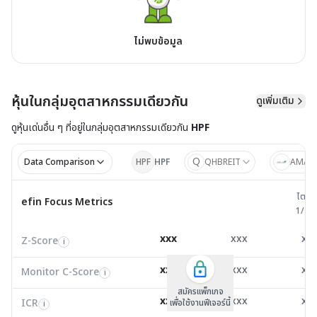
ไม่พบข้อมูล
หุ้นในกลุ่มอุตสาหกรรมเดียวกัน
ดูเพิ่มเติม
ดูหุ้นเด่นอื่น ๆ ที่อยู่ใน
กลุ่มอุตสาหกรรมเดียวกัน
HPF
Q
Data Comparison
HPF
HPF
QHBREIT
AMAT
ไตรมาส 
ไตรม
efin Focus Metrics
efin Focus Metrics
1/25
Z-Score
0.00
0.00
0.0
i
xxx
xxx
xx
Z-Score
EV/EBITDA
Z-Score
i
i
i
Monitor C-Score
0.00
0.00
0.0
i
xxx
xxx
xx
Monitor C-Score
FCF Yield
Monitor C-Score
i
i
i
ICR
0.00
0.00
0.0
i
สมัครแพ็คเกจ B
สมัครแพ็คเกจ B
สมัครแพ็กเกจ
xxx
xxx
xx
ICR
FCF/Net Income
เพื่อใช้งานฟีเจอร์นี้
เพื่อใช้งานฟีเจอร์นี้
ICR
เพื่อใช้งานฟีเจอร์นี้
i
i
i
DSCR
0.00
13.89
0.8
i