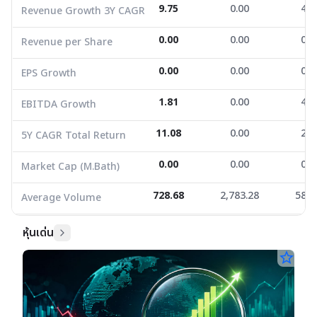
9.75
0.00
4.3
Revenue Growth 3Y CAGR
5Y CAGR Total Return
11.08
0.00
2.5
0.00
0.00
0.0
Revenue per Share
Market Cap (M.Bath)
0.00
0.00
0.0
Average Volume
728.68
0.00
2,783.28
0.00
588.
0.0
EPS Growth
1.81
0.00
4.7
EBITDA Growth
11.08
0.00
2.5
5Y CAGR Total Return
0.00
0.00
0.0
Market Cap (M.Bath)
728.68
2,783.28
588.
Average Volume
หุ้นเด่น
star_border