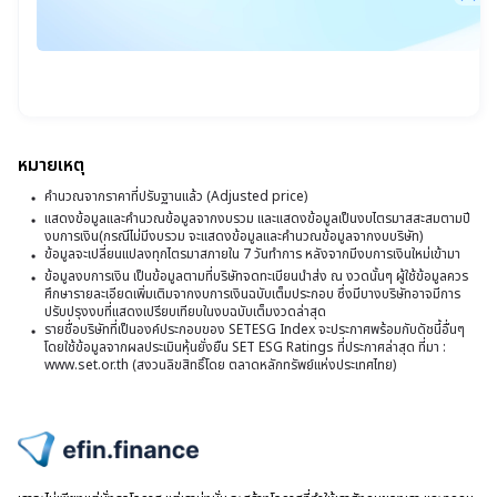
1
ห
19
ร
อั
มิ.
ล
ชื่
25
ร
17
ผู้
น.
ถึ
วั
ถื
ผู้
ที่
ห
ถื
หมายเหตุ
3
ล
ห
คำนวณจากราคาที่ปรับฐานแล้ว (Adjusted price)
พ
ร
แสดงข้อมูลและคำนวณข้อมูลจากงบรวม และแสดงข้อมูลเป็นงบไตรมาสสะสมตามปี
ล
2
งบการเงิน(กรณีไม่มีงบรวม จะแสดงข้อมูลและคำนวณข้อมูลจากงบบริษัท)
ใ
ที่
ข้อมูลจะเปลี่ยนแปลงทุกไตรมาสภายใน 7 วันทำการ หลังจากมีงบการเงินใหม่เข้ามา
1
ข้อมูลงบการเงิน เป็นข้อมูลตามที่บริษัทจดทะเบียนนำส่ง ณ งวดนั้นๆ ผู้ใช้ข้อมูลควร
ถื
ศึกษารายละเอียดเพิ่มเติมจากงบการเงินฉบับเต็มประกอบ ซึ่งมีบางบริษัทอาจมีการ
ร
ปรับปรุงงบที่แสดงเปรียบเทียบในงบฉบับเต็มงวดล่าสุด
ห
รายชื่อบริษัทที่เป็นองค์ประกอบของ SETESG Index จะประกาศพร้อมกับดัชนี้อื่นๆ
แ
ล
โดยใช้ข้อมูลจากผลประเมินหุ้นยั่งยืน SET ESG Ratings ที่ประกาศล่าสุด ที่มา :
ร
www.set.or.th (สงวนลิขสิทธิ์โดย ตลาดหลักทรัพย์แห่งประเทศไทย)
ตั
ถึ
ร้
ร
ล
ที่
ไปหน้าแรก
0
ถื