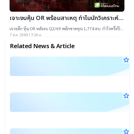
เจาะงบหุ้น OR พร้อมสาเหตุ ทำไมนักวิเคราะห์
ยังแนะ “ซื้อ”-“ถือ”
เจาะลึก หุ้น OR หลังงบ Q2/69 พลิกขาดทุน 1,774 ลบ. กำไรครึ่งปี
แรกต่ำสุดตั้งแต่เข้าตลาดฯ แม้ราคาเทรดต่ำ IPO แต่ 14 โบรกฯ ยัง
7 ส.ค. 2569 17:26 น.
แนะ "ซื้อ-ถือ" ยีลด์ปันผลสูง 4.32%
Related News & Article
star_border
แ
6
ร
ก.ค
ชื่
25
17
ผู้
น.
ถื
star_border
ร
ห
22
มู
มิ.
ล
สิ
25
17
ร
สุ
น.
ใ
ต่
star_border
แ