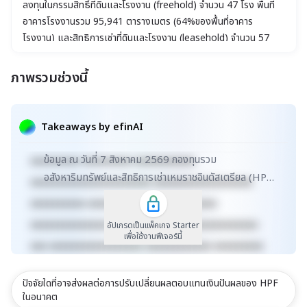
ลงทุนในกรรมสิทธิ์ที่ดินและโรงงาน (freehold) จำนวน 47 โรง พื้นที่
อาคารโรงงานรวม 95,941 ตารางเมตร (64%ของพื้นที่อาคาร
โรงงาน) และสิทธิการเช่าที่ดินและโรงงาน (leasehold) จำนวน 57
โรง พื้นที่อาคารโรงงานรวม 54,176 ตารางเมตร (36%ของพื้นที่
อาคารโรงงาน)
ภาพรวมช่วงนี้
xxxxxxxxxxxxxxxxxxxxxxx xxxxxxxxxxxxxxxxxxx
xxxxx xxxxxxxxxxxxxxxxxxxxxxxxxxxxxx
Takeaways by efinAI
xxxxxxxxxxxxxxxxxx xxxxxxxxxxxxxxx xxxxx
ข้อมูล ณ วันที่ 7 สิงหาคม 2569 กองทุนรวม
xxxxxxxxx xxxxxxxxx xxxxxxxxxxx
อสังหาริมทรัพย์และสิทธิการเช่าเหมราชอินดัสเตรียล (HPF)
xxxxxxxxxxxxxxxxxxxxxx xxxxxxxxxxxxxxxxxx
ยังคงรักษาความมั่นคงในตลาดอสังหาริมทรัพย์เชิง
xxxxxxxxxx xxxxxxxxxxxxx xxxxxxxxxx
อุตสาหกรรม...
xxxxxxxxxxxxxxxxxxxxxxxxxx xxxxxxxxxxxxxxx
อัปเกรดเป็นแพ็คเกจ Starter
เพื่อใช้งานฟีเจอร์นี้
xxx xxxxxxxxxxxxxxxxx xxxxxxxxxxxx xxxxxxxxx
xxxxxxxxxxx xxxxxxxx xxxxxxxxxxxxxxxxxxxxxxx
ปัจจัยใดที่อาจส่งผลต่อการปรับเปลี่ยนผลตอบแทนเงินปันผลของ HPF
xxxxxxxxxxxxxxxxxxx xxxxx
ในอนาคต