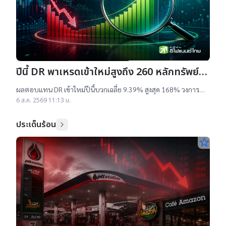
ปีนี้ DR พาเหรดเข้าใหม่สูงถึง 260 หลักทรัพย์
ผลตอบแทนบวกเฉลี่ย 9% สูงสุด 168%
ผลตอบแทน DR เข้าใหม่ปีนี้บวกเฉลี่ย 9.39% สูงสุด 168% วงการ
เผยสาเหตุออกใหม่จำนวนมาก เป็นไปตามความต้องการลงทุนหุ้น
6 ส.ค. 2569 11:13 น.
เทคฯสูง ชี้นักลงทุนรับ
ประเด็นร้อน
star_border