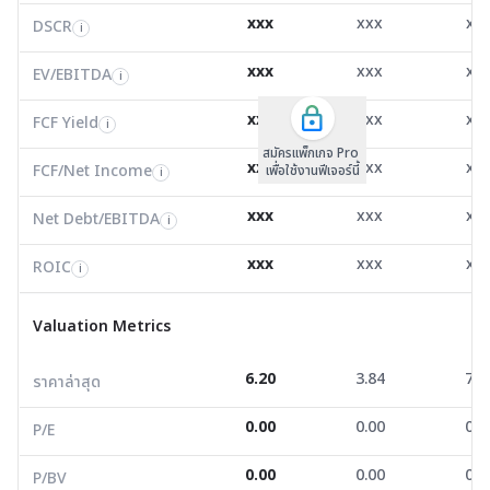
xxx
xxx
xx
DSCR
Net Debt/EBITDA
DSCR
i
i
i
EV/EBITDA
9,273.29
-27,959.51
8,172
i
xxx
xxx
xx
ROIC
EV/EBITDA
FCF Yield
187.55
479.56
46.1
i
i
i
FCF/Net Income
17.39
-134.04
3.7
xxx
xxx
xx
i
FCF Yield
i
สมัครแพ็กเกจ Pro
Net Debt/EBITDA
0.00
-4.94
2.9
i
xxx
xxx
xx
FCF/Net Income
เพื่อใช้งานฟีเจอร์นี้
i
ROIC
0.00
-1.76
6.6
i
xxx
xxx
xx
Net Debt/EBITDA
i
Valuation Metrics
xxx
xxx
xx
ROIC
i
ราคาล่าสุด
6.20
3.84
7.6
Valuation Metrics
P/E
0.00
0.00
0.0
6.20
3.84
7.6
ราคาล่าสุด
P/BV
0.00
0.00
0.0
0.00
0.00
0.0
Dividend Yield
0.00
0.00
0.0
P/E
0.00
0.00
0.0
P/BV
Financial Strength