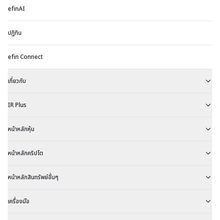
efinAI
ถื
ห
ปฏิทิน
ล
efin Connect
เกี่ยวกับ
IR Plus
หน้าหลักหุ้น
หน้าหลักคริปโต
หน้าหลักสินทรัพย์อื่นๆ
เครื่องมือ