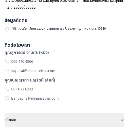
เราจะไม่เพียงแต่นั่งรอโอกาส แต่เรามุ่งมั่น จะสร้างโอกาสที่ทำให้เราสังคมของเรา และทุกคน
ข
ห
ที่เราเกี่ยวข้องด้วยดีขึ้น
ทุ
ล
ช
ข้อมูลติดต่อ
ตั
แ
466 ถนนรัชดาภิเษก แขวงสามเสนนอก เขตห้วยขวาง กรุงเทพมหานคร 10310
ร้
ล
วั
ติดต่อโฆษณา
0
ปิ
คุณสุภารัตน์ งามศรี (หนึ่ง)
ข
ส
099 446 4366
ทุ
ท
ช
suparat@efinancethai.com
วั
แ
คุณเบญญาภา บุญรัตน์ (ลัคกี้)
ที่
061 072 6233
3
วั
ม
Benyapha@efinancethai.com
ก
2
ร
ชื่
หน้าหลัก
ผู้