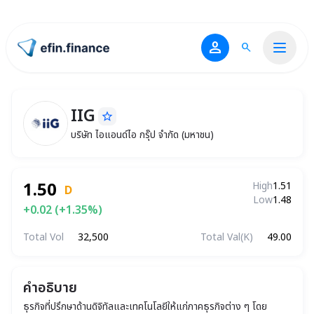
person
search
ไปหน้าแรก
IIG
star_border
IIG
บริษัท ไอแอนด์ไอ กรุ๊ป จำกัด (มหาชน)
บริษัท ไอแอนด์ไอ กรุ๊ป จำกัด (มหาชน)
1.50
High
1.51
D
Low
1.48
+0.02 (+1.35%)
Total Vol
32,500
Total Val(K)
49.00
คำอธิบาย
ธุรกิจที่ปรึกษาด้านดิจิทัลและเทคโนโลยีให้แก่ภาคธุรกิจต่าง ๆ โดย