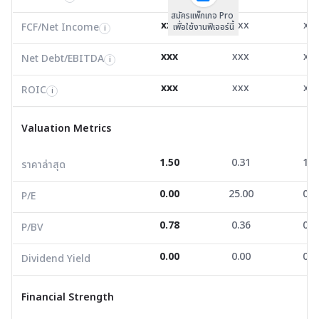
สมัครแพ็กเกจ Pro
Net Debt/EBITDA
-0.09
0.00
-3.3
i
xxx
xxx
xx
FCF/Net Income
เพื่อใช้งานฟีเจอร์นี้
i
ROIC
-55.97
-38.47
23.5
i
xxx
xxx
xx
Net Debt/EBITDA
i
Valuation Metrics
xxx
xxx
xx
ROIC
i
ราคาล่าสุด
1.50
0.31
1.2
Valuation Metrics
P/E
0.00
25.00
0.0
1.50
0.31
1.2
ราคาล่าสุด
P/BV
0.78
0.36
0.0
0.00
25.00
0.0
Dividend Yield
0.00
0.00
0.0
P/E
0.78
0.36
0.0
P/BV
Financial Strength
0.00
0.00
0.0
Dividend Yield
D/E
3.55
1.31
0.0
Current Ratio
0.71
1.57
4.9
Financial Strength
Net Profit Margin
-10.70
2.13
3.6