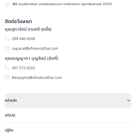
466 ถนนรัชดาภิเษก แขวงสามเสนนอก เขตห้วยขวาง กรุงเทพมหานคร 10310
ติดต่อโฆษณา
คุณสุภารัตน์ งามศรี (หนึ่ง)
099 446 4366
suparat@efinancethai.com
คุณเบญญาภา บุญรัตน์ (ลัคกี้)
061 072 6233
Benyapha@efinancethai.com
หน้าหลัก
efinAI
ปฏิทิน