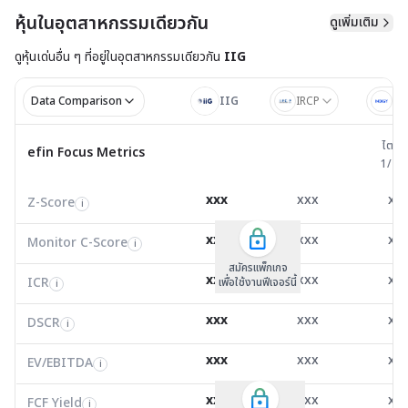
หุ้นในอุตสาหกรรมเดียวกัน
ดูเพิ่มเติม
ดูหุ้นเด่นอื่น ๆ ที่อยู่ใน
อุตสาหกรรมเดียวกัน
IIG
Data Comparison
IIG
IRCP
ID
ไตรมาส 
ไตรม
efin Focus Metrics
efin Focus Metrics
1/25
Z-Score
-1.09
0.61
0.0
i
xxx
xxx
xx
Z-Score
EV/EBITDA
Z-Score
i
i
i
Monitor C-Score
0.00
0.00
0.0
i
xxx
xxx
xx
Monitor C-Score
FCF Yield
Monitor C-Score
i
i
i
ICR
-1.99
7.25
16.0
i
สมัครแพ็คเกจ B
สมัครแพ็คเกจ B
สมัครแพ็กเกจ
xxx
xxx
xx
ICR
FCF/Net Income
เพื่อใช้งานฟีเจอร์นี้
เพื่อใช้งานฟีเจอร์นี้
ICR
เพื่อใช้งานฟีเจอร์นี้
i
i
i
DSCR
-0.33
0.00
0.0
i
xxx
xxx
xx
DSCR
Net Debt/EBITDA
DSCR
i
i
i
EV/EBITDA
-3.59
12,843.00
30.8
i
xxx
xxx
xx
ROIC
EV/EBITDA
FCF Yield
0.00
83.73
0.0
i
i
i
FCF/Net Income
0.00
0.00
0.0
xxx
xxx
xx
i
FCF Yield
i