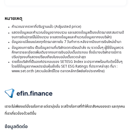
เต
บริ
ที่
ภา
พา
ปี
เปล
1
25
หมายเหตุ
CE
ส่
(
เช่
ให
คำนวณจากราคาที่ปรับฐานแล้ว (Adjusted price)
เดี
ตั้ง
ท
กับ
แสดงข้อมูลและคำนวณข้อมูลจากงบรวม และแสดงข้อมูลเป็นงบไตรมาสสะสมตามปี
เป้
ที่
งบการเงิน(กรณีไม่มีงบรวม จะแสดงข้อมูลและคำนวณข้อมูลจากงบบริษัท)
แล
กา
เปล
ข้อมูลจะเปลี่ยนแปลงทุกไตรมาสภายใน 7 วันทำการ หลังจากมีงบการเงินใหม่เข้ามา
เต
CF
ข้อมูลงบการเงิน เป็นข้อมูลตามที่บริษัทจดทะเบียนนำส่ง ณ งวดนั้นๆ ผู้ใช้ข้อมูลควร
ขอ
ศึกษารายละเอียดเพิ่มเติมจากงบการเงินฉบับเต็มประกอบ ซึ่งมีบางบริษัทอาจมีการ
กำ
ปรับปรุงงบที่แสดงเปรียบเทียบในงบฉบับเต็มงวดล่าสุด
สุท
รายชื่อบริษัทที่เป็นองค์ประกอบของ SETESG Index จะประกาศพร้อมกับดัชนี้อื่นๆ
โด
โดยใช้ข้อมูลจากผลประเมินหุ้นยั่งยืน SET ESG Ratings ที่ประกาศล่าสุด ที่มา :
พ
www.set.or.th (สงวนลิขสิทธิ์โดย ตลาดหลักทรัพย์แห่งประเทศไทย)
3
บจ
ไปหน้าแรก
เราจะไม่เพียงแต่นั่งรอโอกาส แต่เรามุ่งมั่น จะสร้างโอกาสที่ทำให้เราสังคมของเรา และทุกคน
ที่เราเกี่ยวข้องด้วยดีขึ้น
ข้อมูลติดต่อ