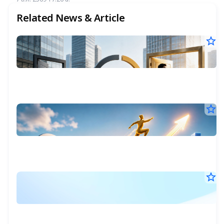
แนะ "ซื้อ-ถือ" ยีลด์ปันผลสูง 4.32%
Related News & Article
star_border
พ
6
ผล
23
สำ
บ
มิ.
ข้อ
25
บริ
เป
14
จด
น.
ทะ
C
ทั้ง
star_border
เป
C
ตล
หุ้
เป
ส่อ
ให
ไท
22
56
ปี
เ
มิ.
ปี
หุ้
นี้
25
ma
มี
5
นี้
15
เข้
68
น.
ร่ว
หุ
บจ
โค
แห่
star_border
ง
m
Ju
เปล
พร
14
CE
ก
ผ
ทั้ง
พ.
CF
เป้
เง
25
ใหม
โ
หม
21
พ
กา
ไ
J
น.
24