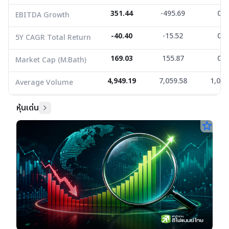
351.44
-495.69
0.0
EBITDA Growth
-40.40
-15.52
0.0
5Y CAGR Total Return
169.03
155.87
0.0
Market Cap (M.Bath)
4,949.19
7,059.58
1,021
Average Volume
หุ้นเด่น
star_border