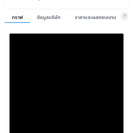
สรุปภาพรวมตลาด
กราฟ
ข้อมูลบริษัท
ราคาและผลตอบแทน
ข