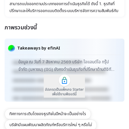
สามารถแบ่งออกตามประเภทของการดำเนินธุรกิจได้ ดังนี้ 1. ธุรกิจที่
ปรึกษาและให้บริการออกแบบติดตั้งระบบบริหารจัดการความสัมพันธ์กับ
ลูกค้า (CRM) และให้เช่าใช้ระบบซอฟต์แวร์จากทาง Salesforce 2.
ธุรกิจที่ปรึกษาและให้บริการออกแบบติดตั้งระบบวางแผนทรัพยากร
ภาพรวมช่วงนี้
องค์กร (ERP) และเป็นตัวแทนจำหน่ายระบบซอฟต์แวร์จากทาง
xxxxxxxxxxxxxxxxxxxxxxx xxxxxxxxxxxxxxxxxxx
Oracle 3. ธุรกิจที่ปรึกษาด้านการวางแผนกลยุทธ์แบรนด์ (Brand
xxxxx xxxxxxxxxxxxxxxxxxxxxxxxxxxxxx
Strategy) การสร้างและบริหารประสบการณ์ (Experience
Takeaways by efinAI
Management) และการตลาดดิจิทัล (Digital Marketing) 4. ธุรกิจ
xxxxxxxxxxxxxxxxxx xxxxxxxxxxxxxxx xxxxx
ให้บริการจัดหาบุคลากร ในส่วนงานสารสนเทศ 5. ธุรกิจด้านการวิเคราะห์
ข้อมูล ณ วันที่ 7 สิงหาคม 2569 บริษัท ไอแอนด์ไอ กรุ๊ป
xxxxxxxxx xxxxxxxxx xxxxxxxxxxx
และจัดการข้อมูลเพื่อธุรกิจ
จำกัด (มหาชน) (IIG) ยังคงดำเนินธุรกิจที่ปรึกษาด้านดิจิทัล
xxxxxxxxxxxxxxxxxxxxxx xxxxxxxxxxxxxxxxxx
และเทคโนโลยีอย่างมั่นคง โดยเน้นให้บริกา...
xxxxxxxxxx xxxxxxxxxxxxx xxxxxxxxxx
xxxxxxxxxxxxxxxxxxxxxxxxxx xxxxxxxxxxxxxxx
อัปเกรดเป็นแพ็คเกจ Starter
เพื่อใช้งานฟีเจอร์นี้
xxx xxxxxxxxxxxxxxxxx xxxxxxxxxxxx xxxxxxxxx
xxxxxxxxxxx xxxxxxxx xxxxxxxxxxxxxxxxxxxxxxx
ทิศทางการเติบโตของธุรกิจในปีหน้าจะเป็นอย่างไร
xxxxxxxxxxxxxxxxxxx xxxxx
xxxxxxxxxxxxxxxxxxxxxxxxxxxxxx
บริษัทมีแผนพัฒนาผลิตภัณฑ์หรือบริการใหม่ ๆ หรือไม่