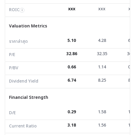
Valuation Metrics
xxx
xxx
xx
ROIC
i
ราคาล่าสุด
5.10
4.28
6.0
Valuation Metrics
P/E
32.86
32.35
36.4
5.10
4.28
6.0
ราคาล่าสุด
P/BV
0.66
1.14
0.9
32.86
32.35
36.
Dividend Yield
6.74
8.25
8.2
P/E
0.66
1.14
0.9
P/BV
Financial Strength
6.74
8.25
8.2
Dividend Yield
D/E
0.29
1.58
1.3
Current Ratio
3.18
1.56
1.4
Financial Strength
Net Profit Margin
7.85
5.45
4.5
0.29
1.58
1.3
D/E
ROE/ROA
2.35
2.06
1.7
3.18
1.56
1.4
Current Ratio
Growth Metrics