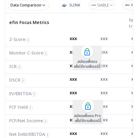
Data Comparison
ILINK
GABLE
MF
ไตรมาส 
ไตรม
efin Focus Metrics
efin Focus Metrics
1/25
Z-Score
2.53
2.31
2.2
i
xxx
xxx
xx
Z-Score
EV/EBITDA
Z-Score
i
i
i
Monitor C-Score
0.00
0.00
0.0
i
xxx
xxx
xx
Monitor C-Score
FCF Yield
Monitor C-Score
i
i
i
ICR
434.50
98.98
39.8
i
สมัครแพ็คเกจ B
สมัครแพ็คเกจ B
สมัครแพ็กเกจ
xxx
xxx
xx
ICR
FCF/Net Income
เพื่อใช้งานฟีเจอร์นี้
เพื่อใช้งานฟีเจอร์นี้
ICR
เพื่อใช้งานฟีเจอร์นี้
i
i
i
DSCR
10.19
30.78
14.2
i
xxx
xxx
xx
DSCR
Net Debt/EBITDA
DSCR
i
i
i
EV/EBITDA
-23.53
8.88
13.7
i
xxx
xxx
xx
ROIC
EV/EBITDA
FCF Yield
0.00
0.00
8.2
i
i
i
FCF/Net Income
0.00
0.00
0.8
xxx
xxx
xx
i
FCF Yield
i
สมัครแพ็กเกจ Pro
Net Debt/EBITDA
9.26
-2.14
-0.2
i
xxx
xxx
xx
FCF/Net Income
เพื่อใช้งานฟีเจอร์นี้
i
ROIC
-9.23
-50.81
30.5
i
xxx
xxx
xx
Net Debt/EBITDA
i