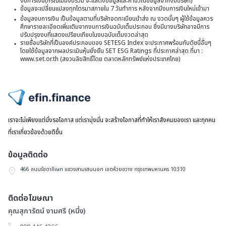
งบการเงิน(กรณีไม่มีงบรวม จะแสดงข้อมูลและคำนวณข้อมูลจากงบบริษัท)
แ
ก่
ข้อมูลจะเปลี่ยนแปลงทุกไตรมาสภายใน 7 วันทำการ หลังจากมีงบการเงินใหม่เข้ามา
รั
สิ
ข้อมูลงบการเงิน เป็นข้อมูลตามที่บริษัทจดทะเบียนนำส่ง ณ งวดนั้นๆ ผู้ใช้ข้อมูลควร
ส
ย
ศึกษารายละเอียดเพิ่มเติมจากงบการเงินฉบับเต็มประกอบ ซึ่งมีบางบริษัทอาจมีการ
ใ
ปรับปรุงงบที่แสดงเปรียบเทียบในงบฉบับเต็มงวดล่าสุด
เค
ข
รายชื่อบริษัทที่เป็นองค์ประกอบของ SETESG Index จะประกาศพร้อมกับดัชนี้อื่นๆ
ก
ใต
โดยใช้ข้อมูลจากผลประเมินหุ้นยั่งยืน SET ESG Ratings ที่ประกาศล่าสุด ที่มา :
พุ
จ
www.set.or.th (สงวนลิขสิทธิ์โดย ตลาดหลักทรัพย์แห่งประเทศไทย)
น้
-
ซื้
1
แ
หุ
เค
ต
ส
ไปหน้าแรก
เพ
B
ข
เราจะไม่เพียงแต่นั่งรอโอกาส แต่เรามุ่งมั่น จะสร้างโอกาสที่ทำให้เราสังคมของเรา และทุกคน
ท
กว
บร
ที่เราเกี่ยวข้องด้วยดีขึ้น
แ
2
อิ
เพ
พ
ข้อมูลติดต่อ
เ
ค
ล
466 ถนนรัชดาภิเษก แขวงสามเสนนอก เขตห้วยขวาง กรุงเทพมหานคร 10310
อร
ส
ลิ
ใ
ติดต่อโฆษณา
เ
ก
คุณสุภารัตน์ งามศรี (หนึ่ง)
จ
จ่