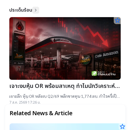
เทคฯสูง ชี้นักลงทุนรับ
ประเด็นร้อน
star_border
เจาะงบหุ้น OR พร้อมสาเหตุ ทำไมนักวิเคราะห์
ยังแนะ “ซื้อ”-“ถือ”
เจาะลึก หุ้น OR หลังงบ Q2/69 พลิกขาดทุน 1,774 ลบ. กำไรครึ่งปี
แรกต่ำสุดตั้งแต่เข้าตลาดฯ แม้ราคาเทรดต่ำ IPO แต่ 14 โบรกฯ ยัง
7 ส.ค. 2569 17:26 น.
แนะ "ซื้อ-ถือ" ยีลด์ปันผลสูง 4.32%
Related News & Article
star_border
ร