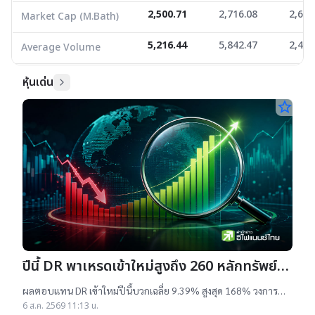
2,500.71
2,716.08
2,670
Market Cap (M.Bath)
5,216.44
5,842.47
2,418
Average Volume
หุ้นเด่น
star_border
ปีนี้ DR พาเหรดเข้าใหม่สูงถึง 260 หลักทรัพย์
ผลตอบแทนบวกเฉลี่ย 9% สูงสุด 168%
ผลตอบแทน DR เข้าใหม่ปีนี้บวกเฉลี่ย 9.39% สูงสุด 168% วงการ
เผยสาเหตุออกใหม่จำนวนมาก เป็นไปตามความต้องการลงทุนหุ้น
6 ส.ค. 2569 11:13 น.