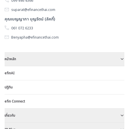
099 446 4366
(
ไ
คร
suparat@efinancethai.com
ไ
ที่
คุณเบญญาภา บุญรัตน์ (ลัคกี้)
ยั
5
061 072 6233
เ
(
จั
Benyapha@efinancethai.com
W
สุ
หน้าหลัก
efinAI
ปฏิทิน
efin Connect
เกี่ยวกับ