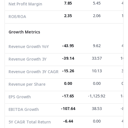
7.85
5.45
4.5
Net Profit Margin
Revenue Growth YoY
-43.95
9.62
4.4
2.35
2.06
1.7
ROE/ROA
Revenue Growth 3Y
-39.14
33.57
10.1
Growth Metrics
Revenue Growth 3Y CAGR
-15.26
10.13
3.2
Revenue per Share
0.00
0.00
0.0
-43.95
9.62
4.4
Revenue Growth YoY
EPS Growth
-17.65
-1,125.92
18.6
-39.14
33.57
10.
Revenue Growth 3Y
EBITDA Growth
-107.64
38.53
-8.3
-15.26
10.13
3.2
Revenue Growth 3Y CAGR
5Y CAGR Total Return
-6.44
0.00
4.9
0.00
0.00
0.0
Revenue per Share
Market Cap (M.Bath)
2,500.71
2,716.08
2,670
Average Volume
5,216.44
-17.65
-1,125.92
5,842.47
2,418
18.
EPS Growth
-107.64
38.53
-8.3
EBITDA Growth
-6.44
0.00
4.9
5Y CAGR Total Return