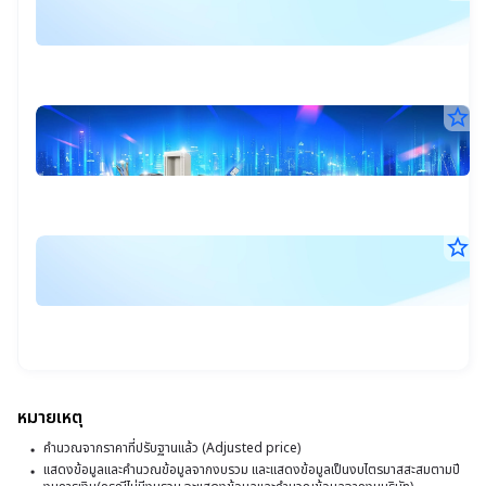
6
ก
ก.ค
ล
25
17
น
น.
ใ
star_border
I
ส
30
ตั
มิ.
ง
เป
25
13
จ้
ปี
น.
ก่
6
star_border
แ
ส
ดั
26
ก
เค
มิ.
ร
ใช
25
ใต
17
ได
สิ
น.
น้
โ
แ
1
ม
ส
เค
หมายเหตุ
4
ใ
ต
คำนวณจากราคาที่ปรับฐานแล้ว (Adjusted price)
พ
ส
แสดงข้อมูลและคำนวณข้อมูลจากงบรวม และแสดงข้อมูลเป็นงบไตรมาสสะสมตามปี
โ
ล