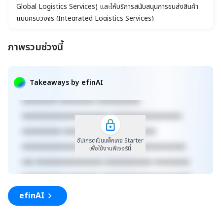
Global Logistics Services) และให้บริการสนับสนุนการขนส่งสินค้า
แบบครบวงจร (Integrated Logistics Services)
ภาพรวมช่วงนี้
xxxxxxxxxxxxxxxxxxxxxxx xxxxxxxxxxxxxxxxxxx
xxxxx xxxxxxxxxxxxxxxxxxxxxxxxxxxxxx
Takeaways by efinAI
xxxxxxxxxxxxxxxxxx xxxxxxxxxxxxxxx xxxxx
xxxxxxxxx xxxxxxxxx xxxxxxxxxxx
xxxxxxxxxxxxxxxxxxxxxx xxxxxxxxxxxxxxxxxx
xxxxxxxxxx xxxxxxxxxxxxx xxxxxxxxxx
อัปเกรดเป็นแพ็คเกจ Starter
xxxxxxxxxxxxxxxxxxxxxxxxxx xxxxxxxxxxxxxxx
เพื่อใช้งานฟีเจอร์นี้
xxx xxxxxxxxxxxxxxxxx xxxxxxxxxxxx xxxxxxxxx
xxxxxxxxxxx xxxxxxxx xxxxxxxxxxxxxxxxxxxxxxx
xxxxxxxxxxxxxxxxxxx xxxxx
efinAI
xxxxxxxxxxxxxxxxxxxxxxxxxxxxxx