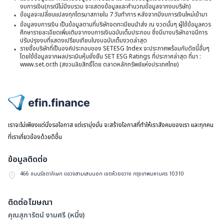
J
BC
เต
งบการเงิน(กรณีไม่มีงบรวม จะแสดงข้อมูลและคำนวณข้อมูลจากงบบริษัท)
ขา
ภา
ข้อมูลจะเปลี่ยนแปลงทุกไตรมาสภายใน 7 วันทำการ หลังจากมีงบการเงินใหม่เข้ามา
โร
ปี
ข้อมูลงบการเงิน เป็นข้อมูลตามที่บริษัทจดทะเบียนนำส่ง ณ งวดนั้นๆ ผู้ใช้ข้อมูลควร
ไฟ
25
ศึกษารายละเอียดเพิ่มเติมจากงบการเงินฉบับเต็มประกอบ ซึ่งมีบางบริษัทอาจมีการ
สห
ส่
ปรับปรุงงบที่แสดงเปรียบเทียบในงบฉบับเต็มงวดล่าสุด
ให
รายชื่อบริษัทที่เป็นองค์ประกอบของ SETESG Index จะประกาศพร้อมกับดัชนี้อื่นๆ
ตั้ง
โดยใช้ข้อมูลจากผลประเมินหุ้นยั่งยืน SET ESG Ratings ที่ประกาศล่าสุด ที่มา :
เป้
www.set.or.th (สงวนลิขสิทธิ์โดย ตลาดหลักทรัพย์แห่งประเทศไทย)
กา
เต
ขอ
กำ
สุท
ไปหน้าแรก
โด
พ
เราจะไม่เพียงแต่นั่งรอโอกาส แต่เรามุ่งมั่น จะสร้างโอกาสที่ทำให้เราสังคมของเรา และทุกคน
3
บจ
ที่เราเกี่ยวข้องด้วยดีขึ้น
ข้อมูลติดต่อ
466 ถนนรัชดาภิเษก แขวงสามเสนนอก เขตห้วยขวาง กรุงเทพมหานคร 10310
ติดต่อโฆษณา
คุณสุภารัตน์ งามศรี (หนึ่ง)