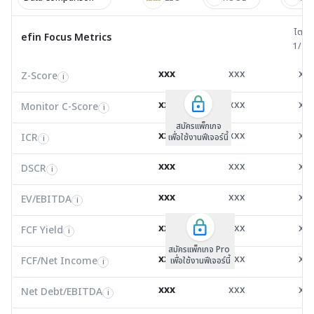
ไตรมาส 
ไตรม
efin Focus Metrics
efin Focus Metrics
1/25
Z-Score
1.38
2.01
4.2
i
xxx
xxx
xx
Z-Score
EV/EBITDA
Z-Score
i
i
i
Monitor C-Score
0.00
0.00
0.0
i
xxx
xxx
xx
Monitor C-Score
FCF Yield
Monitor C-Score
i
i
i
ICR
1.55
5.55
79.5
i
สมัครแพ็คเกจ B
สมัครแพ็คเกจ B
สมัครแพ็กเกจ
xxx
xxx
xx
ICR
FCF/Net Income
เพื่อใช้งานฟีเจอร์นี้
เพื่อใช้งานฟีเจอร์นี้
ICR
เพื่อใช้งานฟีเจอร์นี้
i
i
i
DSCR
-0.10
0.00
25.3
i
xxx
xxx
xx
DSCR
Net Debt/EBITDA
DSCR
i
i
i
EV/EBITDA
15.28
37,928.00
8.4
i
xxx
xxx
xx
ROIC
EV/EBITDA
FCF Yield
0.00
0.00
0.0
i
i
i
FCF/Net Income
0.00
0.00
0.0
xxx
xxx
xx
i
FCF Yield
i
สมัครแพ็กเกจ Pro
Net Debt/EBITDA
0.00
0.00
0.0
i
xxx
xxx
xx
FCF/Net Income
เพื่อใช้งานฟีเจอร์นี้
i
ROIC
1.76
0.00
16.4
i
xxx
xxx
xx
Net Debt/EBITDA
i
Valuation Metrics