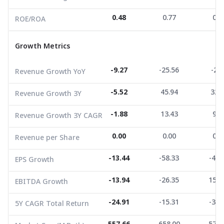
Revenue Growth YoY
-9.27
-25.56
-2.4
0.48
0.77
0.7
ROE/ROA
Revenue Growth 3Y
-5.52
45.94
32.0
Growth Metrics
Revenue Growth 3Y CAGR
-1.88
13.43
9.7
Revenue per Share
0.00
0.00
0.0
-9.27
-25.56
-2.4
Revenue Growth YoY
EPS Growth
-13.44
-58.33
-40.
-5.52
45.94
32.
Revenue Growth 3Y
EBITDA Growth
-13.94
-26.35
157.
-1.88
13.43
9.7
Revenue Growth 3Y CAGR
5Y CAGR Total Return
-24.91
-15.31
-32.
0.00
0.00
0.0
Revenue per Share
Market Cap (M.Bath)
557.66
658.00
577.
Average Volume
2,704.30
-13.44
15,021.79
-58.33
1,005
-40.
EPS Growth
-13.94
-26.35
157.
EBITDA Growth
-24.91
-15.31
-32.
5Y CAGR Total Return