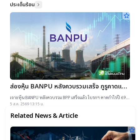
ประเด็นร้อน
star_border
ส่องหุ้น BANPU หลังควบรวมเสร็จ กูรูคาดแนว
โน้มธุรกิจแจ่ม แถมยีลด์ปันผลดี เป้าสูงสุด
เจาะหุ้น BANPU หลังควบรวม BPP เสร็จแล้ว โบรกฯ คาดกำไรปี 69-
16.50 บาท
70 โต 19-22% เคาะราคาเป้าหมาย 14.50-16.50 บาท ยีลด์ปันผลดี
5 ส.ค. 2569 13:15 น.
เกิน 4.5%
Related News & Article
star_border
2
บ
พ