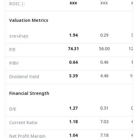
xxx
xxx
xx
ROIC
i
ราคาล่าสุด
1.94
0.29
3.5
Valuation Metrics
P/E
74.31
56.00
126.
1.94
0.29
3.5
ราคาล่าสุด
P/BV
0.64
0.46
1.1
74.31
56.00
126.
Dividend Yield
3.39
4.46
10.1
P/E
0.64
0.46
1.1
P/BV
Financial Strength
3.39
4.46
10.
Dividend Yield
D/E
1.27
0.31
0.2
Current Ratio
1.18
7.03
4.4
Financial Strength
Net Profit Margin
1.04
7.18
4.8
1.27
0.31
0.2
D/E
ROE/ROA
0.48
0.77
0.7
1.18
7.03
4.4
Current Ratio
Growth Metrics
1.04
7.18
4.8
Net Profit Margin