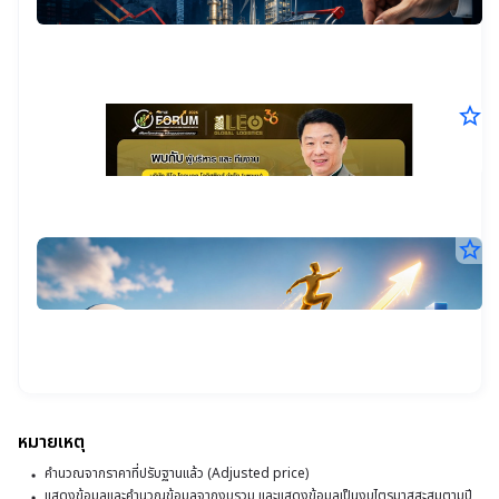
13
26
ข
ก.ค
บจ
25
แห่
โ
14
ขา
น.
โค
เง
แล
star_border
G
ล
เงิ
ลง
29
:
ปี
ครึ
มิ.
ปี
L
25
นี้
แร
14
รว
ย
มู
น.
กว่
ท
ร
5.
star_border
เป
หมื
ที
5
ล้
เป
ส่อ
22
บา
56
บ
หม
เ
มิ.
นำ
หุ้
25
โด
ร่
ma
ล
5
15
ดีล
เข้
ง
น.
ให
ร่ว
หุ
SC
โค
m
ลด
m
Ju
สั
พร
F
ผ
หมายเหตุ
หุ้
ทั้ง
อิน
4
เป้
โ
คำนวณจากราคาที่ปรับฐานแล้ว (Adjusted price)
โด
หม
ก.
แล
กา
แสดงข้อมูลและคำนวณข้อมูลจากงบรวม และแสดงข้อมูลเป็นงบไตรมาสสะสมตามปี