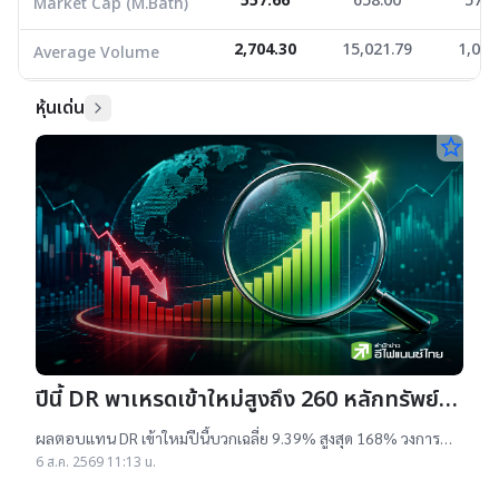
557.66
658.00
577.
Market Cap (M.Bath)
2,704.30
15,021.79
1,005
Average Volume
หุ้นเด่น
star_border
ปีนี้ DR พาเหรดเข้าใหม่สูงถึง 260 หลักทรัพย์
ผลตอบแทนบวกเฉลี่ย 9% สูงสุด 168%
ผลตอบแทน DR เข้าใหม่ปีนี้บวกเฉลี่ย 9.39% สูงสุด 168% วงการ
เผยสาเหตุออกใหม่จำนวนมาก เป็นไปตามความต้องการลงทุนหุ้น
6 ส.ค. 2569 11:13 น.
เทคฯสูง ชี้นักลงทุนรับ