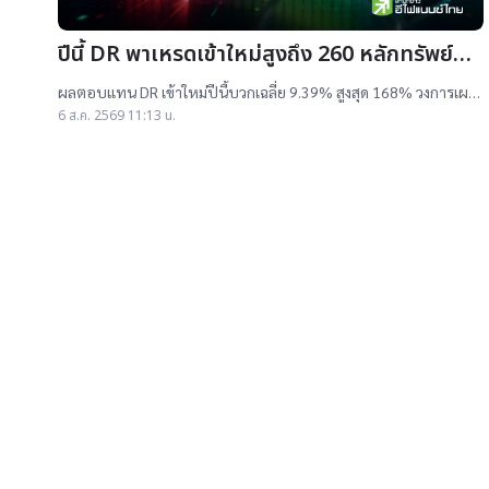
ปีนี้ DR พาเหรดเข้าใหม่สูงถึง 260 หลักทรัพย์
ผลตอบแทนบวกเฉลี่ย 9% สูงสุด 168%
ผลตอบแทน DR เข้าใหม่ปีนี้บวกเฉลี่ย 9.39% สูงสุด 168% วงการเผย
สาเหตุออกใหม่จำนวนมาก เป็นไปตามความต้องการลงทุนหุ้นเทคฯสูง
6 ส.ค. 2569 11:13 น.
ชี้นักลงทุนรับ