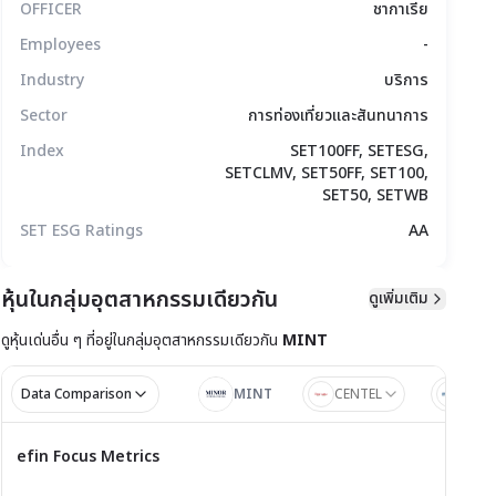
OFFICER
ชากาเรีย
Employees
-
Industry
บริการ
Sector
การท่องเที่ยวและสันทนาการ
Index
SET100FF, SETESG,
SETCLMV, SET50FF, SET100,
SET50, SETWB
SET ESG Ratings
AA
มูลทางเทคนิค
สิทธิประโยชน์
แบบรายงาน
หุ้นในกลุ่มอุตสาหกรรมเดียวกัน
ดูเพิ่มเติม
ดูหุ้นเด่นอื่น ๆ ที่อยู่ใน
กลุ่มอุตสาหกรรมเดียวกัน
MINT
Data Comparison
MINT
CENTEL
ERW
ไตรมาส 1/2
ไตรมาส
efin Focus Metrics
efin Focus Metrics
1/2569