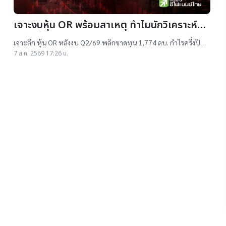
เจาะงบหุ้น OR พร้อมสาเหตุ ทำไมนักวิเคราะห์ยัง
แนะ “ซื้อ”-“ถือ”
เจาะลึก หุ้น OR หลังงบ Q2/69 พลิกขาดทุน 1,774 ลบ. กำไรครึ่งปี
แรกต่ำสุดตั้งแต่เข้าตลาดฯ แม้ราคาเทรดต่ำ IPO แต่ 14 โบรกฯ ยังแนะ
7 ส.ค. 2569 17:26 น.
"ซื้อ-ถือ" ยีลด์ปันผลสูง 4.32%