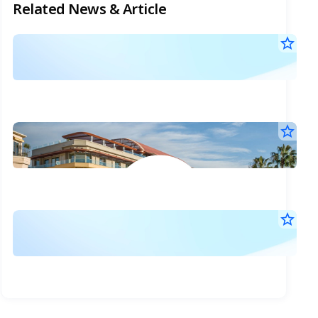
Related News & Article
ราค
star_border
7
อ้าง
ส.ค.
และ
2569
17:4
เงิ
น.
ส่ว
MI
star_border
ต่าง
7
กำไ
ส.ค.
สุทธ
Q2
2569
ของ
13:4
แตะ
น.
ใบ
3.3
คำ
star_border
สำค
พัน
7
อธิ
แส
ส.ค.
ลบ.
และ
2569
สิทธ
โต
12:5
วิเค
อนุพ
น.
7%
ของ
จำน
-