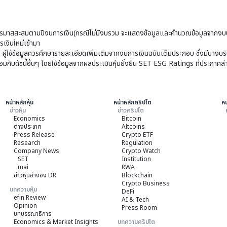
มาสสะสมตามปีงบการเงิน(กรณีไม่มีงบรวม จะแสดงข้อมูลและคำนวณข้อมูลจากงบบ
เงินใหม่เข้ามา
ๆ ผู้ใช้ข้อมูลควรศึกษารายละเอียดเพิ่มเติมจากงบการเงินฉบับเต็มประกอบ ซึ่งมีบาง
ับดัชนี้อื่นๆ โดยใช้ข้อมูลจากผลประเมินหุ้นยั่งยืน SET ESG Ratings ที่ประกาศล่
หน้าหลักหุ้น
หน้าหลักคริปโต
หน
ข่าวหุ้น
ข่าวคริปโต
Economics
Bitcoin
ต่างประเทศ
Altcoins
Press Release
Crypto ETF
Research
Regulation
Company News
Crypto Watch
SET
Institution
mai
RWA
ข่าวหุ้นอ้างอิง DR
Blockchain
Crypto Business
บทความหุ้น
DeFi
efin Review
AI & Tech
Opinion
Press Room
บทบรรณาธิการ
Economics & Market Insights
บทความคริปโต