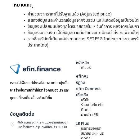
หมายเหตุ
คำนวณจากราคาที่ปรับฐานแล้ว (Adjusted price)
แสดงข้อมูลและคำนวณข้อมูลจากงบรวม และแสดงข้อมูลเป็นงบไตร
ข้อมูลจะเปลี่ยนแปลงทุกไตรมาสภายใน 7 วันทำการ หลังจากมีงบการ
ข้อมูลงบการเงิน เป็นข้อมูลตามที่บริษัทจดทะเบียนนำส่ง ณ งวดนั้น
รายชื่อบริษัทที่เป็นองค์ประกอบของ SETESG Index จะประกาศพร้อมก
ประเทศไทย)
หน้าหลัก
ฟีเจอร์
ไปหน้าแรก
efinAI
ปฏิทิน
เราจะไม่เพียงแต่นั่งรอโอกาส แต่เรามุ่งมั่น
efin Connect
จะสร้างโอกาสที่ทำให้เราสังคมของเรา และ
เกี่ยวกับ
ทุกคนที่เราเกี่ยวข้องด้วยดีขึ้น
บริษัท
ร่วมงานกับ efin
ติดต่อ
ข้อมูลติดต่อ
ฝากข่าว PR
466 ถนนรัชดาภิเษก แขวงสามเสนนอก
IR Plus
เขตห้วยขวาง กรุงเทพมหานคร 10310
บริการของเรา
สมาชิก IR Plus
ติดต่อ