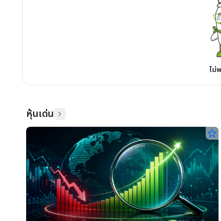
ไม่
หุ้นเด่น
star_border