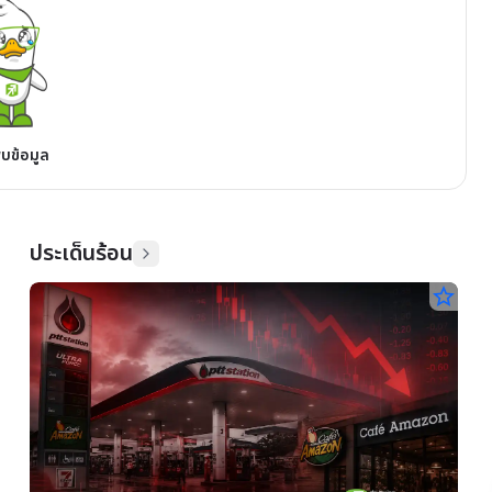
พบข้อมูล
ประเด็นร้อน
star_border