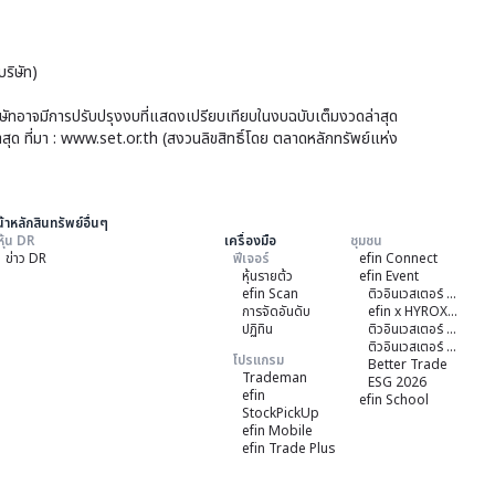
ฝ่า
66
ราย
จัด
หลั
ได้
ไตร
ทรัพ
ริษัท)
ครึ่ง
ที่
ที่
ปี
บริษัทอาจมีการปรับปรุงงบที่แสดงเปรียบเทียบในงบฉบับเต็มงวดล่าสุด
2
ออ
าสุด ที่มา : www.set.or.th (สงวนลิขสิทธิ์โดย ตลาดหลักทรัพย์แห่ง
แร
สิ้น
โดย
ทะลุ
สุด
BL
8.2
วัน
้าหลักสินทรัพย์อื่นๆ
หมื่
หุ้น DR
เครื่องมือ
ชุมชน
ที่
ข่าว DR
ฟีเจอร์
efin Connect
ลบ.
30
หุ้นรายต้ว
efin Event
รับ
efin Scan
ติวอินเวสเตอร์ ON TOUR "หาดใหญ่" 2026
มิ.ย.
การจัดอันดับ
efin x HYROX Training Class
ธุรก
ปฏิทิน
ติวอินเวสเตอร์ ON TOUR "ชลบุรี" 2026
256
ติวอินเวสเตอร์ ON TOUR “เชียงใหม่” 2026
โรง
โปรแกรม
Better Trade
Trademan
ESG 2026
อาห
efin
efin School
StockPickUp
หนุ
efin Mobile
efin Trade Plus