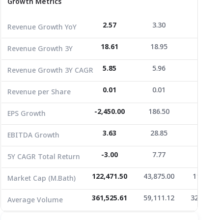
Growth Metrics
Revenue Growth 3Y CAGR
5.85
5.96
8.32
Revenue per Share
0.01
0.01
0.00
2.57
3.30
5.60
Revenue Growth YoY
EPS Growth
-2,450.00
186.50
8.70
18.61
18.95
27.08
Revenue Growth 3Y
EBITDA Growth
3.63
28.85
-9.99
5.85
5.96
8.32
Revenue Growth 3Y CAGR
5Y CAGR Total Return
-3.00
7.77
7.56
0.01
0.01
0.00
Revenue per Share
Market Cap (M.Bath)
122,471.50
43,875.00
11,924.1
Average Volume
361,525.61
-2,450.00
59,111.12
186.50
329,974.
8.70
EPS Growth
3.63
28.85
-9.99
EBITDA Growth
-3.00
7.77
7.56
5Y CAGR Total Return
122,471.50
43,875.00
11,924.1
Market Cap (M.Bath)
361,525.61
59,111.12
329,974.
Average Volume