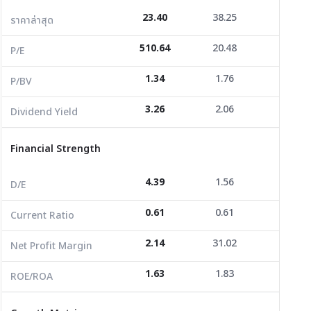
23.40
38.25
3.64
ราคาล่าสุด
P/BV
1.34
1.76
1.27
510.64
20.48
31.75
Dividend Yield
3.26
2.06
2.87
P/E
1.34
1.76
1.27
P/BV
Financial Strength
3.26
2.06
2.87
Dividend Yield
D/E
4.39
1.56
2.07
Current Ratio
0.61
0.61
0.62
Financial Strength
Net Profit Margin
2.14
31.02
17.35
4.39
1.56
2.07
D/E
ROE/ROA
1.63
1.83
1.53
0.61
0.61
0.62
Current Ratio
Growth Metrics
2.14
31.02
17.35
Net Profit Margin
Revenue Growth YoY
2.57
3.30
5.60
1.63
1.83
1.53
ROE/ROA
Revenue Growth 3Y
18.61
18.95
27.08