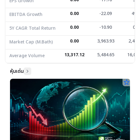
EPS Growth
0.00
-22.09
49.
EBITDA Growth
0.00
-10.90
0.0
5Y CAGR Total Return
0.00
3,963.93
2,457
Market Cap (M.Bath)
13,317.12
5,484.65
16,02
Average Volume
หุ้นเด่น
star_border