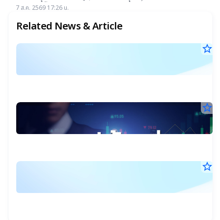
แรกต่ำสุดตั้งแต่เข้าตลาดฯ แม้ราคาเทรดต่ำ IPO แต่ 14 โบรกฯ ยัง
7 ส.ค. 2569 17:26 น.
แนะ "ซื้อ-ถือ" ยีลด์ปันผลสูง 4.32%
Related News & Article
star_border
บ
6
จี
ส.ค
ไ
25
10
:
น.
N
star_border
ส
แ
5
หุ
ส.ค
O
เด
25
09
ร
ท
น.
เป
พื
star_border
ค
ห
ฐ
4
อ
2
ส.ค
(
แ
25
บ
20
วิ
น.