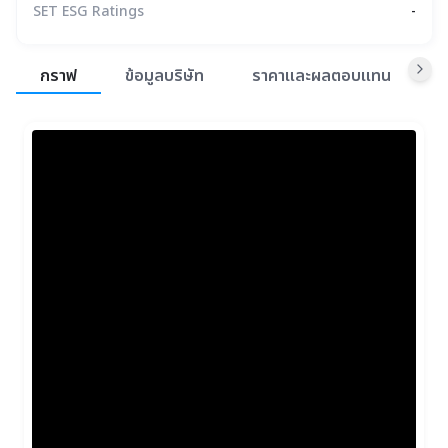
SET ESG Ratings
-
สรุปภาพรวมตลาด
กราฟ
ข้อมูลบริษัท
ราคาและผลตอบแทน
ข