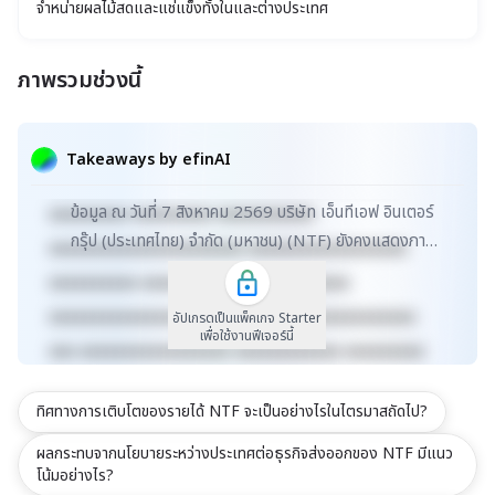
จำหน่ายผลไม้สดและแช่แข็งทั้งในและต่างประเทศ
ภาพรวมช่วงนี้
xxxxxxxxxxxxxxxxxxxxxxx xxxxxxxxxxxxxxxxxxx
xxxxx xxxxxxxxxxxxxxxxxxxxxxxxxxxxxx
Takeaways by efinAI
xxxxxxxxxxxxxxxxxx xxxxxxxxxxxxxxx xxxxx
ข้อมูล ณ วันที่ 7 สิงหาคม 2569 บริษัท เอ็นทีเอฟ อินเตอร์
xxxxxxxxx xxxxxxxxx xxxxxxxxxxx
กรุ๊ป (ประเทศไทย) จำกัด (มหาชน) (NTF) ยังคงแสดงภาพ
xxxxxxxxxxxxxxxxxxxxxx xxxxxxxxxxxxxxxxxx
ลักษณ์ธุรกิจจำหน่ายผลไม้สดและแช่แข็งอย่างแข็...
xxxxxxxxxx xxxxxxxxxxxxx xxxxxxxxxx
xxxxxxxxxxxxxxxxxxxxxxxxxx xxxxxxxxxxxxxxx
อัปเกรดเป็นแพ็คเกจ Starter
เพื่อใช้งานฟีเจอร์นี้
xxx xxxxxxxxxxxxxxxxx xxxxxxxxxxxx xxxxxxxxx
xxxxxxxxxxx xxxxxxxx xxxxxxxxxxxxxxxxxxxxxxx
ทิศทางการเติบโตของรายได้ NTF จะเป็นอย่างไรในไตรมาสถัดไป?
xxxxxxxxxxxxxxxxxxx xxxxx
xxxxxxxxxxxxxxxxxxxxxxxxxxxxxx
ผลกระทบจากนโยบายระหว่างประเทศต่อธุรกิจส่งออกของ NTF มีแนว
โน้มอย่างไร?