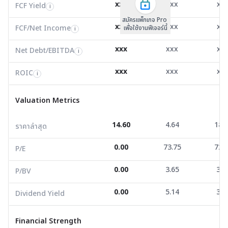
FCF/Net Income
0.00
2.49
5.1
xxx
xxx
xx
i
FCF Yield
i
สมัครแพ็กเกจ Pro
Net Debt/EBITDA
0.61
0.00
1.0
i
xxx
xxx
xx
FCF/Net Income
เพื่อใช้งานฟีเจอร์นี้
i
ROIC
0.00
21.72
18.0
i
xxx
xxx
xx
Net Debt/EBITDA
i
Valuation Metrics
xxx
xxx
xx
ROIC
i
ราคาล่าสุด
14.60
4.64
18.9
Valuation Metrics
P/E
0.00
73.75
72.2
14.60
4.64
18.
ราคาล่าสุด
P/BV
0.00
3.65
3.2
0.00
73.75
72.
Dividend Yield
0.00
5.14
3.6
P/E
0.00
3.65
3.2
P/BV
Financial Strength
0.00
5.14
3.6
Dividend Yield
D/E
0.00
0.42
1.4
Current Ratio
2.11
2.61
0.9
Financial Strength