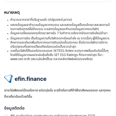
ข
ฝ
หมายเหตุ
จ
คำนวณจากราคาที่ปรับฐานแล้ว (Adjusted price)
ไ
แสดงข้อมูลและคำนวณข้อมูลจากงบรวม และแสดงข้อมูลเป็นงบไตรมาสสะสมตามปี
งบการเงิน(กรณีไม่มีงบรวม จะแสดงข้อมูลและคำนวณข้อมูลจากงบบริษัท)
ที่
ข้อมูลจะเปลี่ยนแปลงทุกไตรมาสภายใน 7 วันทำการ หลังจากมีงบการเงินใหม่เข้ามา
2
ข้อมูลงบการเงิน เป็นข้อมูลตามที่บริษัทจดทะเบียนนำส่ง ณ งวดนั้นๆ ผู้ใช้ข้อมูลควร
ศึกษารายละเอียดเพิ่มเติมจากงบการเงินฉบับเต็มประกอบ ซึ่งมีบางบริษัทอาจมีการ
สิ
ปรับปรุงงบที่แสดงเปรียบเทียบในงบฉบับเต็มงวดล่าสุด
รายชื่อบริษัทที่เป็นองค์ประกอบของ SETESG Index จะประกาศพร้อมกับดัชนี้อื่นๆ
สุ
โดยใช้ข้อมูลจากผลประเมินหุ้นยั่งยืน SET ESG Ratings ที่ประกาศล่าสุด ที่มา :
วั
www.set.or.th (สงวนลิขสิทธิ์โดย ตลาดหลักทรัพย์แห่งประเทศไทย)
ที่
3
มิ
ไปหน้าแรก
2
เราจะไม่เพียงแต่นั่งรอโอกาส แต่เรามุ่งมั่น จะสร้างโอกาสที่ทำให้เราสังคมของเรา และทุกคน
ที่เราเกี่ยวข้องด้วยดีขึ้น
ข้อมูลติดต่อ
466 ถนนรัชดาภิเษก แขวงสามเสนนอก เขตห้วยขวาง กรุงเทพมหานคร 10310