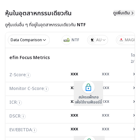
หุ้นในอุตสาหกรรมเดียวกัน
ดูเพิ่มเติม
ดูหุ้นเด่นอื่น ๆ ที่อยู่ใน
อุตสาหกรรมเดียวกัน
NTF
Data Comparison
NTF
AU
MAGUR
ไตรมาส 
ไตรม
efin Focus Metrics
efin Focus Metrics
2/25
Z-Score
0.00
7.37
3.1
i
xxx
xxx
xx
Z-Score
EV/EBITDA
Z-Score
i
i
i
Monitor C-Score
0.00
0.00
0.0
i
xxx
xxx
xx
Monitor C-Score
FCF Yield
Monitor C-Score
i
i
i
ICR
33.65
25.22
4.4
i
สมัครแพ็คเกจ B
สมัครแพ็คเกจ B
สมัครแพ็กเกจ
xxx
xxx
xx
ICR
FCF/Net Income
เพื่อใช้งานฟีเจอร์นี้
เพื่อใช้งานฟีเจอร์นี้
ICR
เพื่อใช้งานฟีเจอร์นี้
i
i
i
DSCR
0.00
3.35
2.2
i
xxx
xxx
xx
DSCR
Net Debt/EBITDA
DSCR
i
i
i
EV/EBITDA
0.00
9.36
6.3
i
xxx
xxx
xx
ROIC
EV/EBITDA
FCF Yield
0.00
12.10
31.7
i
i
i