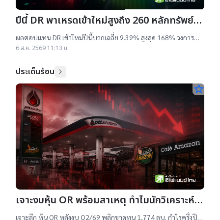
ปีนี้ DR พาเหรดเข้าใหม่สูงถึง 260 หลักทรัพย์
ผลตอบแทนบวกเฉลี่ย 9% สูงสุด 168%
ผลตอบแทน DR เข้าใหม่ปีนี้บวกเฉลี่ย 9.39% สูงสุด 168% วงการ
เผยสาเหตุออกใหม่จำนวนมาก เป็นไปตามความต้องการลงทุนหุ้น
6 ส.ค. 2569 11:13 น.
เทคฯสูง ชี้นักลงทุนรับ
ประเด็นร้อน
star_border
เจาะงบหุ้น OR พร้อมสาเหตุ ทำไมนักวิเคราะห์
ยังแนะ “ซื้อ”-“ถือ”
เจาะลึก หุ้น OR หลังงบ Q2/69 พลิกขาดทุน 1,774 ลบ. กำไรครึ่งปี