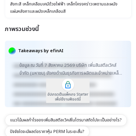
สังกะสี เหล็กเคลือบเคมีด้วยไฟฟ้า เหล็กโครงคร่าวเพดานและผนัง
แผ่นหลังคาและผนังเหล็กเคลือบสี
ภาพรวมช่วงนี้
xxxxxxxxxxxxxxxxxxxxxxx xxxxxxxxxxxxxxxxxxx
xxxxx xxxxxxxxxxxxxxxxxxxxxxxxxxxxxx
Takeaways by efinAI
xxxxxxxxxxxxxxxxxx xxxxxxxxxxxxxxx xxxxx
ข้อมูล ณ วันที่ 7 สิงหาคม 2569 บริษัท เพิ่มสินสตีลเวิคส์
xxxxxxxxx xxxxxxxxx xxxxxxxxxxx
จำกัด (มหาชน) ยังคงดำเนินธุรกิจการผลิตและจำหน่ายเหล็ก
xxxxxxxxxxxxxxxxxxxxxx xxxxxxxxxxxxxxxxxx
หลากหลายประเภทในตลาด SET มูลค่าตลาดเพิ่ม...
xxxxxxxxxx xxxxxxxxxxxxx xxxxxxxxxx
xxxxxxxxxxxxxxxxxxxxxxxxxx xxxxxxxxxxxxxxx
อัปเกรดเป็นแพ็คเกจ Starter
เพื่อใช้งานฟีเจอร์นี้
xxx xxxxxxxxxxxxxxxxx xxxxxxxxxxxx xxxxxxxxx
xxxxxxxxxxx xxxxxxxx xxxxxxxxxxxxxxxxxxxxxxx
แนวโน้มผลกำไรของเพิ่มสินสตีลเวิคส์ในไตรมาสถัดไปจะเป็นอย่างไร?
xxxxxxxxxxxxxxxxxxx xxxxx
xxxxxxxxxxxxxxxxxxxxxxxxxxxxxx
ปัจจัยใดจะมีผลต่อราคาหุ้น PERM ในระยะสั้น?