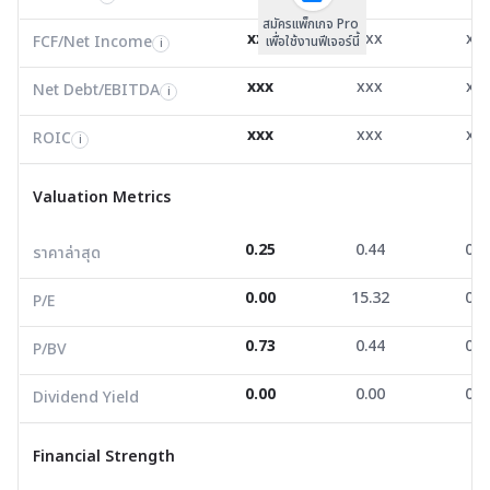
สมัครแพ็กเกจ Pro
Net Debt/EBITDA
18.07
14.88
0.0
i
xxx
xxx
xx
FCF/Net Income
เพื่อใช้งานฟีเจอร์นี้
i
ROIC
0.21
1.38
-4.5
i
xxx
xxx
xx
Net Debt/EBITDA
i
Valuation Metrics
xxx
xxx
xx
ROIC
i
ราคาล่าสุด
0.25
0.44
0.0
Valuation Metrics
P/E
0.00
15.32
0.0
0.25
0.44
0.0
ราคาล่าสุด
P/BV
0.73
0.44
0.1
0.00
15.32
0.0
Dividend Yield
0.00
0.00
0.0
P/E
0.73
0.44
0.1
P/BV
Financial Strength
0.00
0.00
0.0
Dividend Yield
D/E
13.07
2.26
0.6
Current Ratio
0.46
0.97
0.7
Financial Strength
Net Profit Margin
-3.25
2.56
-6.2