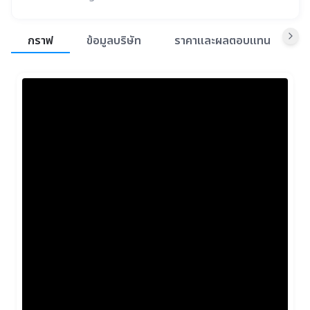
สรุปภาพรวมตลาด
กราฟ
ข้อมูลบริษัท
ราคาและผลตอบแทน
ข