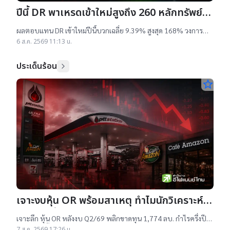
ปีนี้ DR พาเหรดเข้าใหม่สูงถึง 260 หลักทรัพย์
ผลตอบแทนบวกเฉลี่ย 9% สูงสุด 168%
ผลตอบแทน DR เข้าใหม่ปีนี้บวกเฉลี่ย 9.39% สูงสุด 168% วงการ
เผยสาเหตุออกใหม่จำนวนมาก เป็นไปตามความต้องการลงทุนหุ้น
6 ส.ค. 2569 11:13 น.
เทคฯสูง ชี้นักลงทุนรับ
ประเด็นร้อน
star_border
เจาะงบหุ้น OR พร้อมสาเหตุ ทำไมนักวิเคราะห์
ยังแนะ “ซื้อ”-“ถือ”
เจาะลึก หุ้น OR หลังงบ Q2/69 พลิกขาดทุน 1,774 ลบ. กำไรครึ่งปี
แรกต่ำสุดตั้งแต่เข้าตลาดฯ แม้ราคาเทรดต่ำ IPO แต่ 14 โบรกฯ ยัง
7 ส.ค. 2569 17:26 น.