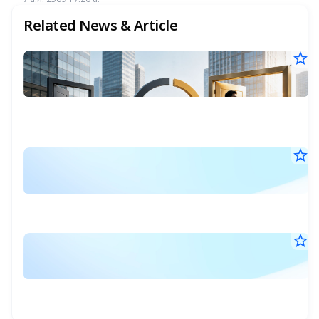
แนะ "ซื้อ-ถือ" ยีลด์ปันผลสูง 4.32%
Related News & Article
star_border
พ
6
ผล
23
สำ
บ
มิ.
ข้อ
25
บริ
เป
14
จด
น.
ทะ
C
ทั้ง
star_border
แ
C
ตล
หุ้
18
เ
ให
ไท
มิ.
ปี
C
25
ปี
นี้
18
มี
แ
นี้
น.
68
ผู้
บจ
star_border
แ
แห่
ค
18
เปล
เ
มิ.
CE
ด
C
25
CF
17
ใหม
ก
แ
น.
พ
ท
24