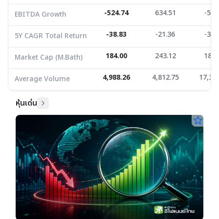
-524.74
634.51
-51.
EBITDA Growth
-38.83
-21.36
-36.
5Y CAGR Total Return
184.00
243.12
188.
Market Cap (M.Bath)
4,988.26
4,812.75
17,35
Average Volume
หุ้นเด่น
star_border