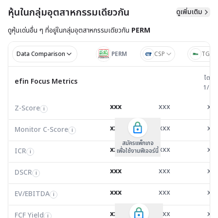
หุ้นในกลุ่มอุตสาหกรรมเดียวกัน
ดูเพิ่มเติม
ดูหุ้นเด่นอื่น ๆ ที่อยู่ใน
กลุ่มอุตสาหกรรมเดียวกัน
PERM
Data Comparison
PERM
CSP
TGPR
ไตรมาส 
ไตรม
efin Focus Metrics
efin Focus Metrics
1/25
Z-Score
0.19
1.41
-0.0
i
xxx
xxx
xx
Z-Score
EV/EBITDA
Z-Score
i
i
i
Monitor C-Score
0.00
0.00
0.0
i
xxx
xxx
xx
Monitor C-Score
FCF Yield
Monitor C-Score
i
i
i
ICR
-0.06
2.92
-1.7
i
สมัครแพ็คเกจ B
สมัครแพ็คเกจ B
สมัครแพ็กเกจ
xxx
xxx
xx
ICR
FCF/Net Income
เพื่อใช้งานฟีเจอร์นี้
เพื่อใช้งานฟีเจอร์นี้
ICR
เพื่อใช้งานฟีเจอร์นี้
i
i
i
DSCR
-0.03
0.10
0.0
i
xxx
xxx
xx
DSCR
Net Debt/EBITDA
DSCR
i
i
i
EV/EBITDA
27.84
22.62
6,540
i
xxx
xxx
xx
ROIC
EV/EBITDA
FCF Yield
0.00
0.00
0.0
i
i
i
FCF/Net Income
0.00
0.00
0.0
xxx
xxx
xx
i
FCF Yield
i