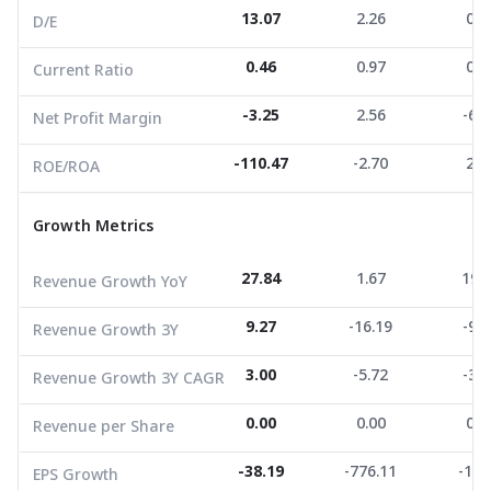
13.07
2.26
0.6
D/E
ROE/ROA
-110.47
-2.70
2.2
0.46
0.97
0.7
Current Ratio
Growth Metrics
-3.25
2.56
-6.2
Net Profit Margin
Revenue Growth YoY
27.84
1.67
19.0
-110.47
-2.70
2.2
ROE/ROA
Revenue Growth 3Y
9.27
-16.19
-9.2
Growth Metrics
Revenue Growth 3Y CAGR
3.00
-5.72
-3.1
Revenue per Share
0.00
0.00
0.0
27.84
1.67
19.
Revenue Growth YoY
EPS Growth
-38.19
-776.11
-10.
9.27
-16.19
-9.2
Revenue Growth 3Y
EBITDA Growth
-524.74
634.51
-51.
3.00
-5.72
-3.1
Revenue Growth 3Y CAGR
5Y CAGR Total Return
-38.83
-21.36
-36.
0.00
0.00
0.0
Revenue per Share
Market Cap (M.Bath)
184.00
243.12
188.
Average Volume
4,988.26
-38.19
4,812.75
-776.11
17,356
-10.
EPS Growth