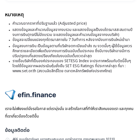
ผู้
บริ
บั
พา
ค
หมายเหตุ
เปล
(แ
ด
CE
คำนวณจากราคาที่ปรับฐานแล้ว (Adjusted price)
เช่
ก
เดี
แสดงข้อมูลและคำนวณข้อมูลจากงบรวม และแสดงข้อมูลเป็นงบไตรมาสสะสมตามปี
กับ
งบการเงิน(กรณีไม่มีงบรวม จะแสดงข้อมูลและคำนวณข้อมูลจากงบบริษัท)
ท
ที่
ข้อมูลจะเปลี่ยนแปลงทุกไตรมาสภายใน 7 วันทำการ หลังจากมีงบการเงินใหม่เข้ามา
เปล
บั
ข้อมูลงบการเงิน เป็นข้อมูลตามที่บริษัทจดทะเบียนนำส่ง ณ งวดนั้นๆ ผู้ใช้ข้อมูลควร
CF
ศึกษารายละเอียดเพิ่มเติมจากงบการเงินฉบับเต็มประกอบ ซึ่งมีบางบริษัทอาจมีการ
ปรับปรุงงบที่แสดงเปรียบเทียบในงบฉบับเต็มงวดล่าสุด
รายชื่อบริษัทที่เป็นองค์ประกอบของ SETESG Index จะประกาศพร้อมกับดัชนี้อื่นๆ
โดยใช้ข้อมูลจากผลประเมินหุ้นยั่งยืน SET ESG Ratings ที่ประกาศล่าสุด ที่มา :
www.set.or.th (สงวนลิขสิทธิ์โดย ตลาดหลักทรัพย์แห่งประเทศไทย)
ไปหน้าแรก
เราจะไม่เพียงแต่นั่งรอโอกาส แต่เรามุ่งมั่น จะสร้างโอกาสที่ทำให้เราสังคมของเรา และทุกคน
ที่เราเกี่ยวข้องด้วยดีขึ้น
ข้อมูลติดต่อ
466 ถนนรัชดาภิเษก แขวงสามเสนนอก เขตห้วยขวาง กรุงเทพมหานคร 10310