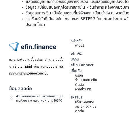
แสดงข้อมูลและคำนวณข้อมูลจากงบรวม และแสดงข้อมูลเป็นงบไตร
ข้อมูลจะเปลี่ยนแปลงทุกไตรมาสภายใน 7 วันทำการ หลังจากมีงบการ
ข้อมูลงบการเงิน เป็นข้อมูลตามที่บริษัทจดทะเบียนนำส่ง ณ งวดนั้น
รายชื่อบริษัทที่เป็นองค์ประกอบของ SETESG Index จะประกาศพร้อมก
ประเทศไทย)
หน้าหลัก
ฟีเจอร์
ไปหน้าแรก
efinAI
ปฏิทิน
เราจะไม่เพียงแต่นั่งรอโอกาส แต่เรามุ่งมั่น
efin Connect
จะสร้างโอกาสที่ทำให้เราสังคมของเรา และ
เกี่ยวกับ
ทุกคนที่เราเกี่ยวข้องด้วยดีขึ้น
บริษัท
ร่วมงานกับ efin
ติดต่อ
ข้อมูลติดต่อ
ฝากข่าว PR
466 ถนนรัชดาภิเษก แขวงสามเสนนอก
IR Plus
เขตห้วยขวาง กรุงเทพมหานคร 10310
บริการของเรา
สมาชิก IR Plus
ติดต่อ