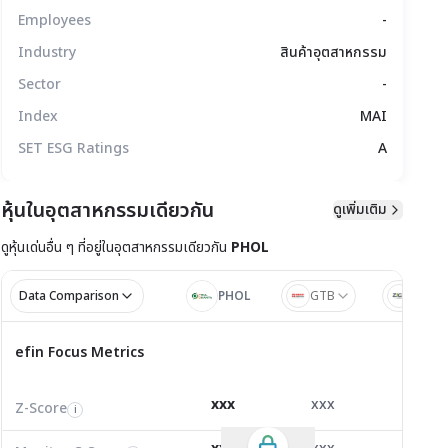
Employees
-
Industry
สินค้าอุตสาหกรรม
Sector
-
Index
MAI
SET ESG Ratings
A
หุ้นในอุตสาหกรรมเดียวกัน
ดูเพิ่มเติม
มูลทางเทคนิค
สิทธิประโยชน์
แบบรายงาน
ดูหุ้นเด่นอื่น ๆ ที่อยู่ใน
อุตสาหกรรมเดียวกัน
PHOL
Data Comparison
PHOL
GTB
ZIGA
ไตรมาส 1/2
ไตรมาส
efin Focus Metrics
efin Focus Metrics
1/2569
Z-Score
4.21
3.84
0.00
i
xxx
xxx
xxx
Z-Score
EV/EBITDA
Z-Score
i
i
i
Monitor C-Score
0.00
0.00
0.00
i