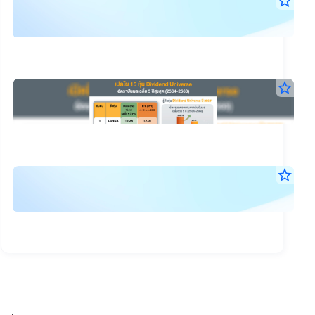
SE
star_border
2
Ne
ก.ค.
:
2569
07:0
สรุ
น.
แบ
(แก้
star_border
59
28
ตลท
พ.ค.
ประ
เปิด
2569
วัน
15:1
โผ
น.
ที่
15
งบ
star_border
1
หุ้น
14
การ
กร
พ.ค.
ปัน
เงิน
2569
256
ชู
21:0
ไตร
น.
Div
ที่
Yie
1/2
เฉลี
(สอ
5
ทาน