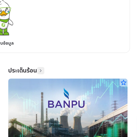
พบข้อมูล
ประเด็นร้อน
star_border