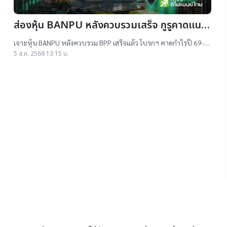
ส่องหุ้น BANPU หลังควบรวมเสร็จ กูรูคาดแนว
โน้มธุรกิจแจ่ม แถมยีลด์ปันผลดี เป้าสูงสุด
เจาะหุ้น BANPU หลังควบรวม BPP เสร็จแล้ว โบรกฯ คาดกำไรปี 69-
16.50 บาท
70 โต 19-22% เคาะราคาเป้าหมาย 14.50-16.50 บาท ยีลด์ปันผลดี
5 ส.ค. 2569 13:15 น.
เกิน 4.5%