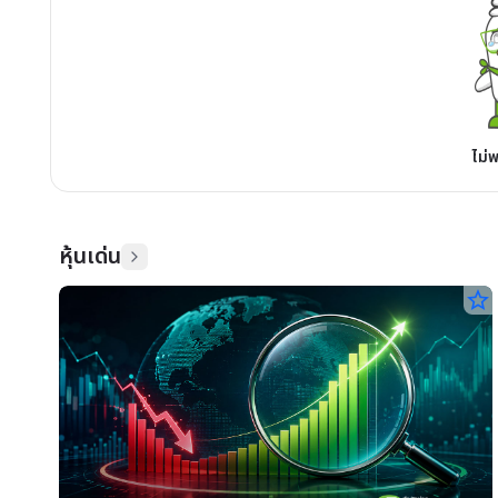
ไม่
หุ้นเด่น
star_border