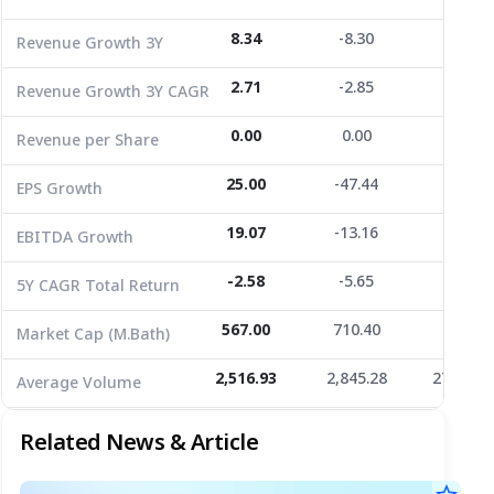
EPS Growth
25.00
-47.44
-37.10
8.34
-8.30
0.00
Revenue Growth 3Y
EBITDA Growth
19.07
-13.16
0.00
2.71
-2.85
0.00
Revenue Growth 3Y CAGR
5Y CAGR Total Return
-2.58
-5.65
-26.32
0.00
0.00
0.00
Revenue per Share
Market Cap (M.Bath)
567.00
710.40
693.09
Average Volume
2,516.93
25.00
2,845.28
-47.44
27,877.9
-37.10
EPS Growth
19.07
-13.16
0.00
EBITDA Growth
-2.58
-5.65
-26.32
5Y CAGR Total Return
567.00
710.40
693.09
Market Cap (M.Bath)
2,516.93
2,845.28
27,877.9
Average Volume
Related News & Article