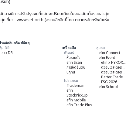
ริษัท)
ปี
แล้ว
สูงส
บริษัทอาจมีการปรับปรุงงบที่แสดงเปรียบเทียบในงบฉบับเต็มงวดล่าสุด
าสุด ที่มา : www.set.or.th (สงวนลิขสิทธิ์โดย ตลาดหลักทรัพย์แห่ง
7-
12
้าหลักสินทรัพย์อื่นๆ
หุ้น DR
เครื่องมือ
ชุมชน
ข่าว DR
ฟีเจอร์
efin Connect
หุ้นรายต้ว
efin Event
efin Scan
efin x HYROX Training Class
การจัดอันดับ
ติวอินเวสเตอร์ ON TOUR "ชลบุรี" 2026
ปฏิทิน
ติวอินเวสเตอร์ ON TOUR “เชียงใหม่” 2026
Better Trade
โปรแกรม
ESG 2026
Trademan
efin School
efin
StockPickUp
efin Mobile
efin Trade Plus