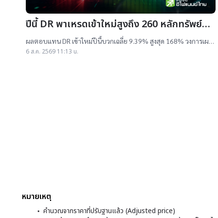
ปีนี้ DR พาเหรดเข้าใหม่สูงถึง 260 หลักทรัพย์
ผลตอบแทนบวกเฉลี่ย 9% สูงสุด 168%
ผลตอบแทน DR เข้าใหม่ปีนี้บวกเฉลี่ย 9.39% สูงสุด 168% วงการเผย
สาเหตุออกใหม่จำนวนมาก เป็นไปตามความต้องการลงทุนหุ้นเทคฯสูง
6 ส.ค. 2569 11:13 น.
ชี้นักลงทุนรับ
หมายเหตุ
คำนวณจากราคาที่ปรับฐานแล้ว (Adjusted price)