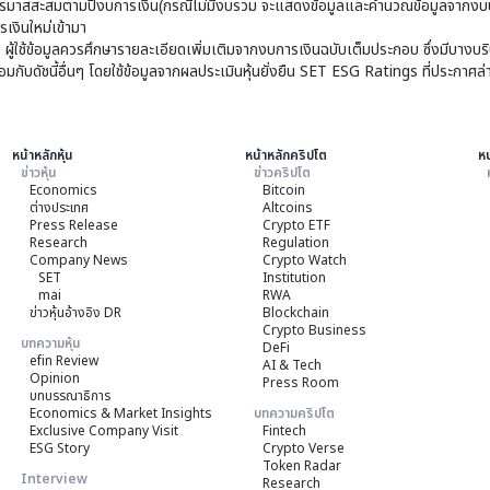
มาสสะสมตามปีงบการเงิน(กรณีไม่มีงบรวม จะแสดงข้อมูลและคำนวณข้อมูลจากงบบ
เงินใหม่เข้ามา
ๆ ผู้ใช้ข้อมูลควรศึกษารายละเอียดเพิ่มเติมจากงบการเงินฉบับเต็มประกอบ ซึ่งมีบาง
ับดัชนี้อื่นๆ โดยใช้ข้อมูลจากผลประเมินหุ้นยั่งยืน SET ESG Ratings ที่ประกาศล่
หน้าหลักหุ้น
หน้าหลักคริปโต
หน
ข่าวหุ้น
ข่าวคริปโต
Economics
Bitcoin
ต่างประเทศ
Altcoins
Press Release
Crypto ETF
Research
Regulation
Company News
Crypto Watch
SET
Institution
mai
RWA
ข่าวหุ้นอ้างอิง DR
Blockchain
Crypto Business
บทความหุ้น
DeFi
efin Review
AI & Tech
Opinion
Press Room
บทบรรณาธิการ
Economics & Market Insights
บทความคริปโต
Exclusive Company Visit
Fintech
ESG Story
Crypto Verse
Token Radar
Interview
Research