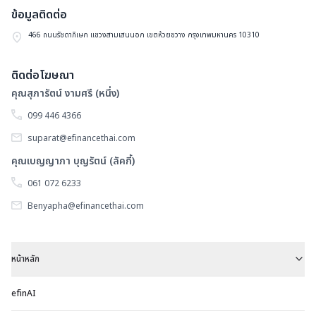
(
ต
ข้อมูลติดต่อ
ข
466 ถนนรัชดาภิเษก แขวงสามเสนนอก เขตห้วยขวาง กรุงเทพมหานคร 10310
ทร
เพ
ติดต่อโฆษณา
ก
คุณสุภารัตน์ งามศรี (หนึ่ง)
ล
099 446 4366
ใ
suparat@efinancethai.com
อ
คุณเบญญาภา บุญรัตน์ (ลัคกี้)
แ
061 072 6233
สิ
Benyapha@efinancethai.com
ก
เช
คว
หน้าหลัก
เฮ
โ
efinAI
เ