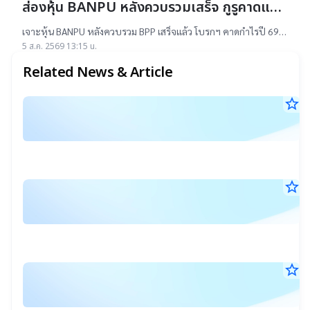
ส่องหุ้น BANPU หลังควบรวมเสร็จ กูรูคาดแนว
โน้มธุรกิจแจ่ม แถมยีลด์ปันผลดี เป้าสูงสุด
เจาะหุ้น BANPU หลังควบรวม BPP เสร็จแล้ว โบรกฯ คาดกำไรปี 69-
16.50 บาท
70 โต 19-22% เคาะราคาเป้าหมาย 14.50-16.50 บาท ยีลด์ปันผลดี
5 ส.ค. 2569 13:15 น.
เกิน 4.5%
Related News & Article
star_border
แ
26
ร
มิ.
ล
25
12
ก
น.
ป
star_border
แ
มู
14
ก
พ.
ทร
จ่
25
12
ข
ป
น.
ทร
ต
star_border
ง
เพ
คร
13
ก
ก
พ.
ที่
25