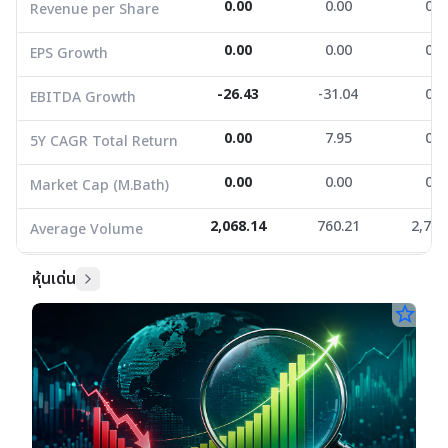
0.00
0.00
0.0
Revenue per Share
Market Cap (M.Bath)
0.00
0.00
0.0
Average Volume
2,068.14
0.00
760.21
0.00
2,783
0.0
EPS Growth
-26.43
-31.04
0.0
EBITDA Growth
0.00
7.95
0.0
5Y CAGR Total Return
0.00
0.00
0.0
Market Cap (M.Bath)
2,068.14
760.21
2,783
Average Volume
หุ้นเด่น
star_border