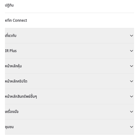
แ
ปฏิทิน
เร
efin Connect
ซิ
เ
เกี่ยวกับ
ซ์
(
IR Plus
(แ
จ
หน้าหลักหุ้น
1
หน้าหลักคริปโต
เป
2
หน้าหลักสินทรัพย์อื่นๆ
เครื่องมือ
ชุมชน