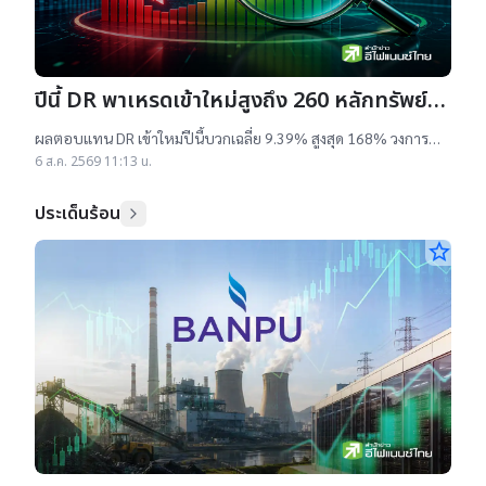
ปีนี้ DR พาเหรดเข้าใหม่สูงถึง 260 หลักทรัพย์
ผลตอบแทนบวกเฉลี่ย 9% สูงสุด 168%
ผลตอบแทน DR เข้าใหม่ปีนี้บวกเฉลี่ย 9.39% สูงสุด 168% วงการ
เผยสาเหตุออกใหม่จำนวนมาก เป็นไปตามความต้องการลงทุนหุ้น
6 ส.ค. 2569 11:13 น.
เทคฯสูง ชี้นักลงทุนรับ
ประเด็นร้อน
star_border