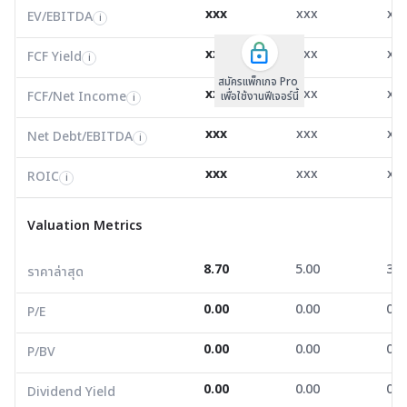
xxx
xxx
xx
ROIC
EV/EBITDA
FCF Yield
101.84
19.38
479.
i
i
i
FCF/Net Income
6.50
1.99
-134.
xxx
xxx
xx
i
FCF Yield
i
สมัครแพ็กเกจ Pro
Net Debt/EBITDA
5.13
6.36
-4.9
i
xxx
xxx
xx
FCF/Net Income
เพื่อใช้งานฟีเจอร์นี้
i
ROIC
6.96
4.29
-1.7
i
xxx
xxx
xx
Net Debt/EBITDA
i
Valuation Metrics
xxx
xxx
xx
ROIC
i
ราคาล่าสุด
8.70
5.00
3.8
Valuation Metrics
P/E
0.00
0.00
0.0
8.70
5.00
3.8
ราคาล่าสุด
P/BV
0.00
0.00
0.0
0.00
0.00
0.0
Dividend Yield
0.00
0.00
0.0
P/E
0.00
0.00
0.0
P/BV
Financial Strength
0.00
0.00
0.0
Dividend Yield
D/E
0.00
0.00
0.0