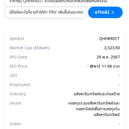
xxxxxxxxxxxxxxxxxxxxxxxxxxxxxx
ราคาหุ้น QHHRREIT จะได้รับผลกระทบจากสินทรัพย์ใหม่หรือไม่
efinAI
มีปัจจัยอะไรที่อาจทำให้ค่า PBV เพิ่มขึ้นในอนาคต
Symbol
QHHRREIT
Market Cap (M.Bath)
3,523.50
IPO Date
29 พ.ค. 2567
IPO Price
- @พาร์ 11.98 บาท
CEO
-
Employees
-
Industry
อสังหาริมทรัพย์และก่อสร้าง
Sector
กองทุนรวมอสังหาริมทรัพย์และ
กองทรัสต์เพื่อการลงทุนใน
อสังหาริมทรัพย์
Index
-