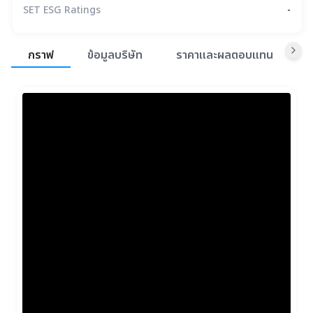
SET ESG Ratings
-
สรุปภาพรวมตลาด
กราฟ
ข้อมูลบริษัท
ราคาและผลตอบแทน
ข