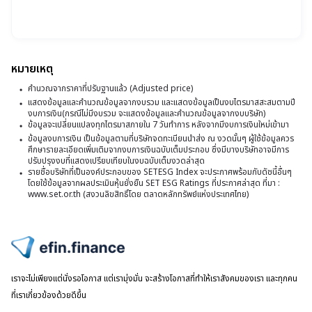
เง
ล
21
2
ไ
น.
ใ
แ
ที่
อ
วั
1
แ
หมายเหตุ
ก
(
สิ
คำนวณจากราคาที่ปรับฐานแล้ว (Adjusted price)
ร
ท
แสดงข้อมูลและคำนวณข้อมูลจากงบรวม และแสดงข้อมูลเป็นงบไตรมาสสะสมตามปี
ก
ชื่
งบการเงิน(กรณีไม่มีงบรวม จะแสดงข้อมูลและคำนวณข้อมูลจากงบบริษัท)
แล
เช
ข้อมูลจะเปลี่ยนแปลงทุกไตรมาสภายใน 7 วันทำการ หลังจากมีงบการเงินใหม่เข้ามา
ผู้
ข้อมูลงบการเงิน เป็นข้อมูลตามที่บริษัทจดทะเบียนนำส่ง ณ งวดนั้นๆ ผู้ใช้ข้อมูลควร
คว
ถื
ศึกษารายละเอียดเพิ่มเติมจากงบการเงินฉบับเต็มประกอบ ซึ่งมีบางบริษัทอาจมีการ
ปรับปรุงงบที่แสดงเปรียบเทียบในงบฉบับเต็มงวดล่าสุด
เฮ
ห
รายชื่อบริษัทที่เป็นองค์ประกอบของ SETESG Index จะประกาศพร้อมกับดัชนี้อื่นๆ
โ
โดยใช้ข้อมูลจากผลประเมินหุ้นยั่งยืน SET ESG Ratings ที่ประกาศล่าสุด ที่มา :
ทร
www.set.or.th (สงวนลิขสิทธิ์โดย ตลาดหลักทรัพย์แห่งประเทศไทย)
เ
ที่
แ
มี
เร
สิ
ไปหน้าแรก
ซิ
ได
เราจะไม่เพียงแต่นั่งรอโอกาส แต่เรามุ่งมั่น จะสร้างโอกาสที่ทำให้เราสังคมของเรา และทุกคน
เ
รั
ที่เราเกี่ยวข้องด้วยดีขึ้น
ซ์
ป