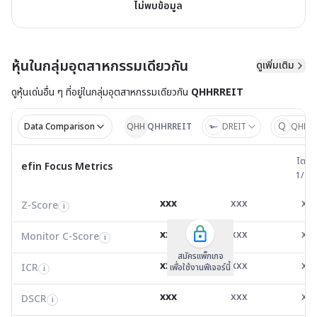
ไม่พบข้อมูล
หุ้นในกลุ่มอุตสาหกรรมเดียวกัน
ดูเพิ่มเติม
ดูหุ้นเด่นอื่น ๆ ที่อยู่ใน
กลุ่มอุตสาหกรรมเดียวกัน
QHHRREIT
Q
Data Comparison
QHH
QHHRREIT
DREIT
QHBRE
ไตรมาส 
ไตรม
efin Focus Metrics
efin Focus Metrics
1/25
Z-Score
0.00
0.00
0.0
i
xxx
xxx
xx
Z-Score
EV/EBITDA
Z-Score
i
i
i
Monitor C-Score
0.00
0.00
0.0
i
xxx
xxx
xx
Monitor C-Score
FCF Yield
Monitor C-Score
i
i
i
ICR
0.00
0.00
0.0
i
สมัครแพ็คเกจ B
สมัครแพ็คเกจ B
สมัครแพ็กเกจ
xxx
xxx
xx
ICR
FCF/Net Income
เพื่อใช้งานฟีเจอร์นี้
เพื่อใช้งานฟีเจอร์นี้
ICR
เพื่อใช้งานฟีเจอร์นี้
i
i
i
DSCR
0.36
0.23
13.8
i
xxx
xxx
xx
DSCR
Net Debt/EBITDA
DSCR
i
i
i
EV/EBITDA
6,387.25
10,293.31
-27,95
i