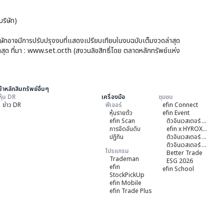
ของ
อิน
กร
โดฯ
หุ้น
ริษัท)
และ
256
บุริ
BCPG
ขาย
บริษัทอาจมีการปรับปรุงงบที่แสดงเปรียบเทียบในงบฉบับเต็มงวดล่าสุด
(F5
โรง
าสุด ที่มา : www.set.or.th (สงวนลิขสิทธิ์โดย ตลาดหลักทรัพย์แห่ง
ไฟฟ้า
5)
สหรัฐ
(กา
ใช้
้าหลักสินทรัพย์อื่นๆ
หุ้น DR
เครื่องมือ
ชุมชน
สิทธ
ข่าว DR
ฟีเจอร์
efin Connect
ครั้ง
หุ้นรายต้ว
efin Event
efin Scan
ติวอินเวสเตอร์ ON TOUR "หาดใหญ่" 2026
ที่
การจัดอันดับ
efin x HYROX Training Class
ปฏิทิน
ติวอินเวสเตอร์ ON TOUR "ชลบุรี" 2026
14)
ติวอินเวสเตอร์ ON TOUR “เชียงใหม่” 2026
โปรแกรม
Better Trade
Trademan
ESG 2026
efin
efin School
StockPickUp
efin Mobile
efin Trade Plus