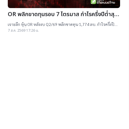
OR พลิกขาดทุนรอบ 7 ไตรมาส กำไรครึ่งปีต่ำสุด
ตั้งแต่เข้าตลาดฯ เทรดต่ำ IPO กว่า 2 ปี แต่นัก
เจาะลึก หุ้น OR หลังงบ Q2/69 พลิกขาดทุน 1,774 ลบ. กำไรครึ่งปี
วิเคราะห์ยังแนะ “ซื้อ”-“ถือ”
แรกต่ำสุดตั้งแต่เข้าตลาดฯ แม้ราคาเทรดต่ำ IPO แต่ 14 โบรกฯ ยังแนะ
7 ส.ค. 2569 17:26 น.
"ซื้อ-ถือ" ยีลด์ปันผลสูง 4.32%