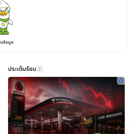
พบข้อมูล
ประเด็นร้อน
star_border