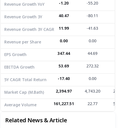
Revenue per Share
0.00
0.00
0.00
-1.20
-55.20
-4.88
Revenue Growth YoY
EPS Growth
347.44
44.69
-54.56
40.47
-80.11
39.53
Revenue Growth 3Y
EBITDA Growth
53.69
272.32
14.03
11.99
-41.63
11.74
Revenue Growth 3Y CAGR
5Y CAGR Total Return
-17.40
0.00
-10.05
0.00
0.00
0.00
Revenue per Share
Market Cap (M.Bath)
2,394.97
4,743.20
2,697.0
Average Volume
161,227.51
347.44
22.77
44.69
5,484.9
-54.56
EPS Growth
53.69
272.32
14.03
EBITDA Growth
-17.40
0.00
-10.05
5Y CAGR Total Return
2,394.97
4,743.20
2,697.0
Market Cap (M.Bath)
161,227.51
22.77
5,484.9
Average Volume
Related News & Article