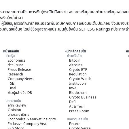
มาสสะสมตามปีงบการเงิน(กรณีไม่มีงบรวม จะแสดงข้อมูลและคำนวณข้อมูลจากงบบ
เงินใหม่เข้ามา
ๆ ผู้ใช้ข้อมูลควรศึกษารายละเอียดเพิ่มเติมจากงบการเงินฉบับเต็มประกอบ ซึ่งมีบาง
ับดัชนี้อื่นๆ โดยใช้ข้อมูลจากผลประเมินหุ้นยั่งยืน SET ESG Ratings ที่ประกาศล่
หน้าหลักหุ้น
หน้าหลักคริปโต
หน
ข่าวหุ้น
ข่าวคริปโต
Economics
Bitcoin
ต่างประเทศ
Altcoins
Press Release
Crypto ETF
Research
Regulation
Company News
Crypto Watch
SET
Institution
mai
RWA
ข่าวหุ้นอ้างอิง DR
Blockchain
Crypto Business
บทความหุ้น
DeFi
efin Review
AI & Tech
Opinion
Press Room
บทบรรณาธิการ
Economics & Market Insights
บทความคริปโต
Exclusive Company Visit
Fintech
ESG Story
Crypto Verse