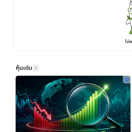
ไม่
หุ้นเด่น
star_border