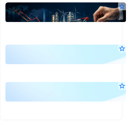
26
star_border
บจ.
พบ
13
26
ขาย
ก.ค.
บจ.
2569
แห่
โคร
14:0
ขาย
น.
โครง
เงิน
และ
ลงท
เงิน
หุ้น
star_border
ลงทุน
13
ปี
เพิ่ม
ครึ่ง
ก.ค.
ปี
นี้
ทุน
2569
แรก
08:0
รวม
มูลค
ของ
น.
กว่า
รวม
5.4
RA
แบ
star_border
หมื่น
5.4
เริ่ม
ล้าน
1
ราย
บาท
ก.ค.
หมื่
ซื้อ
นำ
ผล
2569
โดย
ลบ.
ขาย
17:1
ดีล
การ
น.
ใหญ่
วัน
ใช้
SCC
ที่
ลด
สิทธ
สัดส่
14
หุ้น