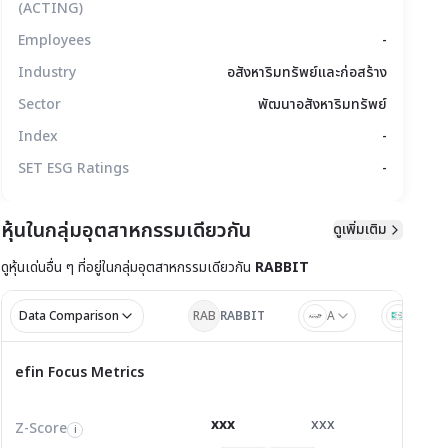
(ACTING)
Employees
-
Industry
อสังหาริมทรัพย์และก่อสร้าง
Sector
พัฒนาอสังหาริมทรัพย์
Index
-
SET ESG Ratings
-
หุ้นในกลุ่มอุตสาหกรรมเดียวกัน
ดูเพิ่มเติม
มูลทางเทคนิค
สิทธิประโยชน์
แบบรายงาน
ดูหุ้นเด่นอื่น ๆ ที่อยู่ใน
กลุ่มอุตสาหกรรมเดียวกัน
RABBIT
Data Comparison
RAB
RABBIT
A
SENA
ไตรมาส 1/2
ไตรมาส
efin Focus Metrics
efin Focus Metrics
1/2569
Z-Score
0.09
-0.07
1.08
i
xxx
xxx
xxx
Z-Score
EV/EBITDA
Z-Score
i
i
i