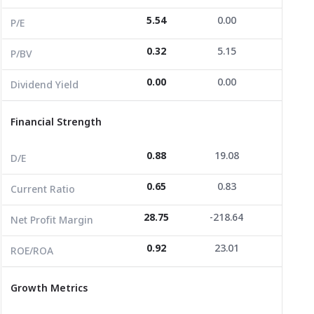
5.54
0.00
53.31
Dividend Yield
0.00
0.00
7.40
P/E
0.32
5.15
0.32
P/BV
Financial Strength
0.00
0.00
7.40
Dividend Yield
D/E
0.88
19.08
1.31
Current Ratio
0.65
0.83
2.95
Financial Strength
Net Profit Margin
28.75
-218.64
7.91
0.88
19.08
1.31
D/E
ROE/ROA
0.92
23.01
1.21
0.65
0.83
2.95
Current Ratio
Growth Metrics
28.75
-218.64
7.91
Net Profit Margin
Revenue Growth YoY
-1.20
-55.20
-4.88
0.92
23.01
1.21
ROE/ROA
Revenue Growth 3Y
40.47
-80.11
39.53
Growth Metrics
Revenue Growth 3Y CAGR
11.99
-41.63
11.74