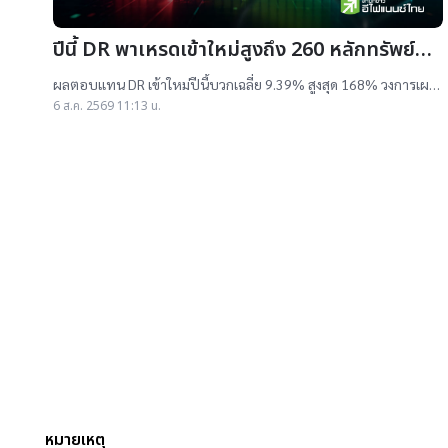
ปีนี้ DR พาเหรดเข้าใหม่สูงถึง 260 หลักทรัพย์
ผลตอบแทนบวกเฉลี่ย 9% สูงสุด 168%
ผลตอบแทน DR เข้าใหม่ปีนี้บวกเฉลี่ย 9.39% สูงสุด 168% วงการเผย
สาเหตุออกใหม่จำนวนมาก เป็นไปตามความต้องการลงทุนหุ้นเทคฯสูง
6 ส.ค. 2569 11:13 น.
ชี้นักลงทุนรับ
หมายเหตุ