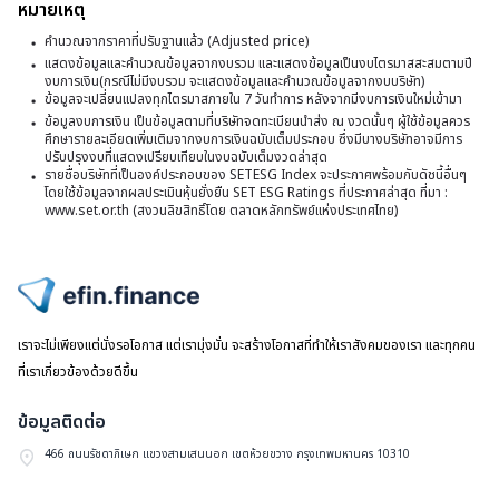
หมายเหตุ
ไห
ร
”
ติ
คำนวณจากราคาที่ปรับฐานแล้ว (Adjusted price)
โผ
กว
มู
มา
แสดงข้อมูลและคำนวณข้อมูลจากงบรวม และแสดงข้อมูลเป็นงบไตรมาสสะสมตามปี
8
ที่
งบการเงิน(กรณีไม่มีงบรวม จะแสดงข้อมูลและคำนวณข้อมูลจากงบบริษัท)
ค
เช็
ข้อมูลจะเปลี่ยนแปลงทุกไตรมาสภายใน 7 วันทำการ หลังจากมีงบการเงินใหม่เข้ามา
แ
เล
ที่
ข้อมูลงบการเงิน เป็นข้อมูลตามที่บริษัทจดทะเบียนนำส่ง ณ งวดนั้นๆ ผู้ใช้ข้อมูลควร
ที่
ศึกษารายละเอียดเพิ่มเติมจากงบการเงินฉบับเต็มประกอบ ซึ่งมีบางบริษัทอาจมีการ
ร
เ
นี่
ปรับปรุงงบที่แสดงเปรียบเทียบในงบฉบับเต็มงวดล่าสุด
รายชื่อบริษัทที่เป็นองค์ประกอบของ SETESG Index จะประกาศพร้อมกับดัชนี้อื่นๆ
ส
โดยใช้ข้อมูลจากผลประเมินหุ้นยั่งยืน SET ESG Ratings ที่ประกาศล่าสุด ที่มา :
5
www.set.or.th (สงวนลิขสิทธิ์โดย ตลาดหลักทรัพย์แห่งประเทศไทย)
บ
ไปหน้าแรก
เราจะไม่เพียงแต่นั่งรอโอกาส แต่เรามุ่งมั่น จะสร้างโอกาสที่ทำให้เราสังคมของเรา และทุกคน
ที่เราเกี่ยวข้องด้วยดีขึ้น
ข้อมูลติดต่อ
466 ถนนรัชดาภิเษก แขวงสามเสนนอก เขตห้วยขวาง กรุงเทพมหานคร 10310