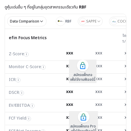
ดูหุ้นเด่นอื่น ๆ ที่อยู่ใน
กลุ่มอุตสาหกรรมเดียวกัน
RBF
Data Comparison
RBF
SAPPE
COCOC
ไตรมาส 
ไตรม
efin Focus Metrics
efin Focus Metrics
1/25
Z-Score
7.61
7.37
2.2
i
xxx
xxx
xx
Z-Score
EV/EBITDA
Z-Score
i
i
i
Monitor C-Score
0.00
0.00
0.0
i
xxx
xxx
xx
Monitor C-Score
FCF Yield
Monitor C-Score
i
i
i
ICR
53.12
445.91
4.5
i
สมัครแพ็คเกจ B
สมัครแพ็คเกจ B
สมัครแพ็กเกจ
xxx
xxx
xx
ICR
FCF/Net Income
เพื่อใช้งานฟีเจอร์นี้
เพื่อใช้งานฟีเจอร์นี้
ICR
เพื่อใช้งานฟีเจอร์นี้
i
i
i
DSCR
20.34
67.71
0.3
i
xxx
xxx
xx
DSCR
Net Debt/EBITDA
DSCR
i
i
i
EV/EBITDA
10.32
8.61
17.4
i
xxx
xxx
xx
ROIC
EV/EBITDA
FCF Yield
12.61
0.00
26.5
i
i
i
FCF/Net Income
2.26
0.00
8.2
xxx
xxx
xx
i
FCF Yield
i
สมัครแพ็กเกจ Pro
Net Debt/EBITDA
-0.58
-0.45
4.3
i
xxx
xxx
xx
เพื่อใช้งานฟีเจอร์นี้