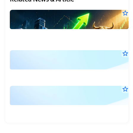
star_border
3
หุ
ส่อ
21
30
ก
ก.ค
หุ้
25
กล
ใ
15
ให
น.
ผล
ปี
ต
star_border
แ
นี้
สูง
ปี
24
เป
ให
นี้
มิ.
พุ่ง
ชื่
25
ผ
แร
18
55
แ
ต
น.
1
ที่
สู
รา
star_border
บ
ย่
อย
5
22
ถือ
โก
มิ.
รว
บร
1
:
25
กว่
12
8
ย
ร
R
น.
แส
ย
รา
แ
หุ้
ถื
กลุ
“ซ