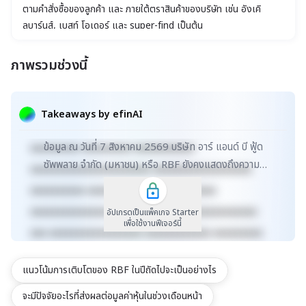
ตามคำสั่งซื้อของลูกค้า และ ภายใต้ตราสินค้าของบริษัท เช่น อังเคิ
ลบาร์นส์, เบสท์ โอเดอร์ และ super-find เป็นต้น
ภาพรวมช่วงนี้
xxxxxxxxxxxxxxxxxxxxxxx xxxxxxxxxxxxxxxxxxx
xxxxx xxxxxxxxxxxxxxxxxxxxxxxxxxxxxx
Takeaways by efinAI
xxxxxxxxxxxxxxxxxx xxxxxxxxxxxxxxx xxxxx
ข้อมูล ณ วันที่ 7 สิงหาคม 2569 บริษัท อาร์ แอนด์ บี ฟู้ด
xxxxxxxxx xxxxxxxxx xxxxxxxxxxx
ซัพพลาย จำกัด (มหาชน) หรือ RBF ยังคงแสดงถึงความ
xxxxxxxxxxxxxxxxxxxxxx xxxxxxxxxxxxxxxxxx
มั่นคงในธุรกิจผลิตและจำหน่ายวัตถุดิบอาหาร โดยม...
xxxxxxxxxx xxxxxxxxxxxxx xxxxxxxxxx
xxxxxxxxxxxxxxxxxxxxxxxxxx xxxxxxxxxxxxxxx
อัปเกรดเป็นแพ็คเกจ Starter
เพื่อใช้งานฟีเจอร์นี้
xxx xxxxxxxxxxxxxxxxx xxxxxxxxxxxx xxxxxxxxx
xxxxxxxxxxx xxxxxxxx xxxxxxxxxxxxxxxxxxxxxxx
แนวโน้มการเติบโตของ RBF ในปีถัดไปจะเป็นอย่างไร
xxxxxxxxxxxxxxxxxxx xxxxx
xxxxxxxxxxxxxxxxxxxxxxxxxxxxxx
จะมีปัจจัยอะไรที่ส่งผลต่อมูลค่าหุ้นในช่วงเดือนหน้า