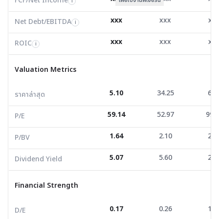
FCF/Net Income
i
ROIC
10.41
22.77
6.2
i
xxx
xxx
xx
Net Debt/EBITDA
i
Valuation Metrics
xxx
xxx
xx
ROIC
i
ราคาล่าสุด
5.10
34.25
6.2
Valuation Metrics
P/E
59.14
52.97
99.0
5.10
34.25
6.2
ราคาล่าสุด
P/BV
1.64
2.10
2.2
59.14
52.97
99.
Dividend Yield
5.07
5.60
2.1
P/E
1.64
2.10
2.2
P/BV
Financial Strength
5.07
5.60
2.1
Dividend Yield
D/E
0.17
0.26
1.3
Current Ratio
4.71
2.33
1.0
Financial Strength
Net Profit Margin
12.57
14.59
5.5
0.17
0.26
1.3
D/E
ROE/ROA
1.00
1.04
1.3