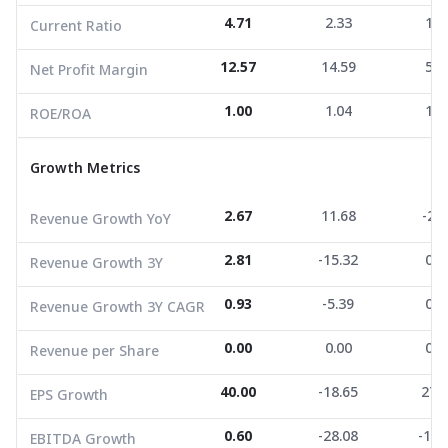
4.71
2.33
1.0
Current Ratio
Growth Metrics
12.57
14.59
5.5
Net Profit Margin
Revenue Growth YoY
2.67
11.68
-2.9
1.00
1.04
1.3
ROE/ROA
Revenue Growth 3Y
2.81
-15.32
0.0
Growth Metrics
Revenue Growth 3Y CAGR
0.93
-5.39
0.0
Revenue per Share
0.00
0.00
0.0
2.67
11.68
-2.9
Revenue Growth YoY
EPS Growth
40.00
-18.65
27.0
2.81
-15.32
0.0
Revenue Growth 3Y
EBITDA Growth
0.60
-28.08
-12.
0.93
-5.39
0.0
Revenue Growth 3Y CAGR
5Y CAGR Total Return
-20.13
8.68
0.0
0.00
0.00
0.0
Revenue per Share
Market Cap (M.Bath)
8,280.00
9,634.03
8,158
Average Volume
33,249.16
40.00
2,948.77
-18.65
11,044
27.
EPS Growth
0.60
-28.08
-12.
EBITDA Growth