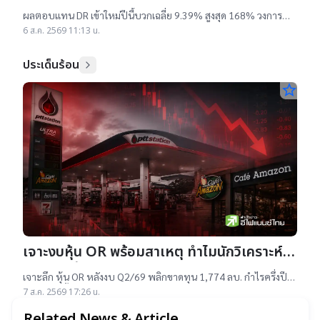
ผลตอบแทนบวกเฉลี่ย 9% สูงสุด 168%
ผลตอบแทน DR เข้าใหม่ปีนี้บวกเฉลี่ย 9.39% สูงสุด 168% วงการ
เผยสาเหตุออกใหม่จำนวนมาก เป็นไปตามความต้องการลงทุนหุ้น
6 ส.ค. 2569 11:13 น.
เทคฯสูง ชี้นักลงทุนรับ
ประเด็นร้อน
star_border
เจาะงบหุ้น OR พร้อมสาเหตุ ทำไมนักวิเคราะห์
ยังแนะ “ซื้อ”-“ถือ”
เจาะลึก หุ้น OR หลังงบ Q2/69 พลิกขาดทุน 1,774 ลบ. กำไรครึ่งปี
แรกต่ำสุดตั้งแต่เข้าตลาดฯ แม้ราคาเทรดต่ำ IPO แต่ 14 โบรกฯ ยัง
7 ส.ค. 2569 17:26 น.
แนะ "ซื้อ-ถือ" ยีลด์ปันผลสูง 4.32%
Related News & Article