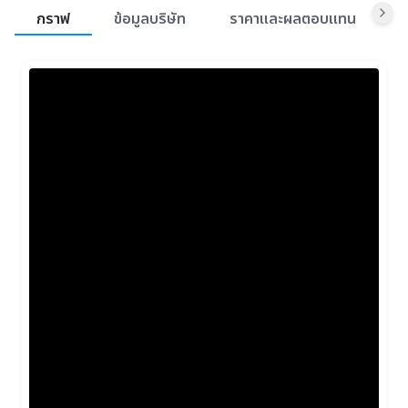
สรุปภาพรวมตลาด
กราฟ
ข้อมูลบริษัท
ราคาและผลตอบแทน
ข