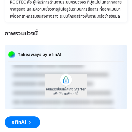
ROCTEC คือ ผู้ให้บริการด้านงานระบบครบวงจร ที่มุ่งเน้นในหลากหลาย
ภาคธุรกิจ และมีความเชี่ยวชาญในโซลูชันระบบการสื่อสาร ที่ออกแบบมา
เพื่ออุตสาหกรรมขนส่งทางราง ระบบโครงสร้างพื้นฐานเครือข่ายข้อมูล
ระบบความปลอดภัยทางไซเบอร์ อุปกรณ์และระบบสำหรับหน้าจอดิจิทัล
และการพัฒนาผลิตภัณฑ์เชิงนวัตกรรม โดยให้บริการครอบคลุม ตั้งแต่
ภาพรวมช่วงนี้
xxxxxxxxxxxxxxxxxxxxxxx xxxxxxxxxxxxxxxxxxx
การให้คำปรึกษา ออกแบบ จัดหาอุปกรณ์ ดำเนินงานและติดตั้ง ไปจนถึง
งานบำรุงรักษา
xxxxx xxxxxxxxxxxxxxxxxxxxxxxxxxxxxx
Takeaways by efinAI
xxxxxxxxxxxxxxxxxx xxxxxxxxxxxxxxx xxxxx
xxxxxxxxx xxxxxxxxx xxxxxxxxxxx
xxxxxxxxxxxxxxxxxxxxxx xxxxxxxxxxxxxxxxxx
xxxxxxxxxx xxxxxxxxxxxxx xxxxxxxxxx
อัปเกรดเป็นแพ็คเกจ Starter
xxxxxxxxxxxxxxxxxxxxxxxxxx xxxxxxxxxxxxxxx
เพื่อใช้งานฟีเจอร์นี้
xxx xxxxxxxxxxxxxxxxx xxxxxxxxxxxx xxxxxxxxx
xxxxxxxxxxx xxxxxxxx xxxxxxxxxxxxxxxxxxxxxxx
xxxxxxxxxxxxxxxxxxx xxxxx
efinAI
xxxxxxxxxxxxxxxxxxxxxxxxxxxxxx