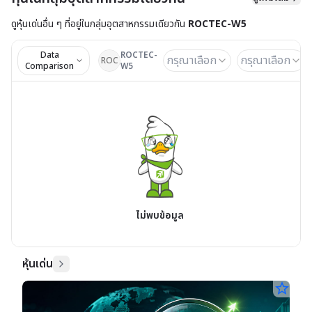
ดูหุ้นเด่นอื่น ๆ ที่อยู่ใน
กลุ่มอุตสาหกรรมเดียวกัน
ROCTEC-W5
Data
ROCTEC-
กรุณาเลือก
กรุณาเลือก
ROC
Comparison
W5
ไม่พบข้อมูล
หุ้นเด่น
star_border