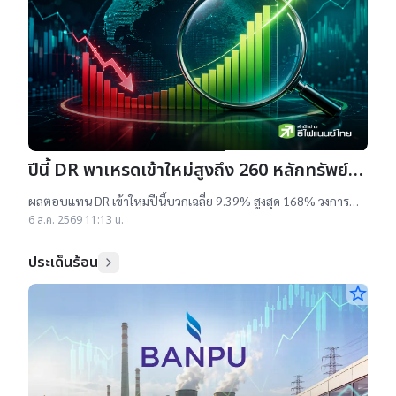
ปีนี้ DR พาเหรดเข้าใหม่สูงถึง 260 หลักทรัพย์
ผลตอบแทนบวกเฉลี่ย 9% สูงสุด 168%
ผลตอบแทน DR เข้าใหม่ปีนี้บวกเฉลี่ย 9.39% สูงสุด 168% วงการ
เผยสาเหตุออกใหม่จำนวนมาก เป็นไปตามความต้องการลงทุนหุ้น
6 ส.ค. 2569 11:13 น.
เทคฯสูง ชี้นักลงทุนรับ
ประเด็นร้อน
star_border