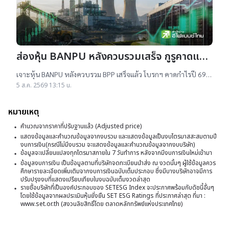
ส่องหุ้น BANPU หลังควบรวมเสร็จ กูรูคาดแนว
โน้มธุรกิจแจ่ม แถมยีลด์ปันผลดี เป้าสูงสุด
เจาะหุ้น BANPU หลังควบรวม BPP เสร็จแล้ว โบรกฯ คาดกำไรปี 69-
16.50 บาท
70 โต 19-22% เคาะราคาเป้าหมาย 14.50-16.50 บาท ยีลด์ปันผลดี
5 ส.ค. 2569 13:15 น.
เกิน 4.5%
หมายเหตุ
คำนวณจากราคาที่ปรับฐานแล้ว (Adjusted price)
แสดงข้อมูลและคำนวณข้อมูลจากงบรวม และแสดงข้อมูลเป็นงบไตรมาสสะสมตามปี
งบการเงิน(กรณีไม่มีงบรวม จะแสดงข้อมูลและคำนวณข้อมูลจากงบบริษัท)
ข้อมูลจะเปลี่ยนแปลงทุกไตรมาสภายใน 7 วันทำการ หลังจากมีงบการเงินใหม่เข้ามา
ข้อมูลงบการเงิน เป็นข้อมูลตามที่บริษัทจดทะเบียนนำส่ง ณ งวดนั้นๆ ผู้ใช้ข้อมูลควร
ศึกษารายละเอียดเพิ่มเติมจากงบการเงินฉบับเต็มประกอบ ซึ่งมีบางบริษัทอาจมีการ
ปรับปรุงงบที่แสดงเปรียบเทียบในงบฉบับเต็มงวดล่าสุด
รายชื่อบริษัทที่เป็นองค์ประกอบของ SETESG Index จะประกาศพร้อมกับดัชนี้อื่นๆ
โดยใช้ข้อมูลจากผลประเมินหุ้นยั่งยืน SET ESG Ratings ที่ประกาศล่าสุด ที่มา :
www.set.or.th (สงวนลิขสิทธิ์โดย ตลาดหลักทรัพย์แห่งประเทศไทย)