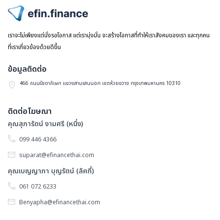
ไปหน้าแรก
เราจะไม่เพียงแต่นั่งรอโอกาส แต่เรามุ่งมั่น จะสร้างโอกาสที่ทำให้เราสังคมของเรา และทุกคน
ที่เราเกี่ยวข้องด้วยดีขึ้น
ข้อมูลติดต่อ
466 ถนนรัชดาภิเษก แขวงสามเสนนอก เขตห้วยขวาง กรุงเทพมหานคร 10310
ติดต่อโฆษณา
คุณสุภารัตน์ งามศรี (หนึ่ง)
099 446 4366
suparat@efinancethai.com
คุณเบญญาภา บุญรัตน์ (ลัคกี้)
061 072 6233
Benyapha@efinancethai.com