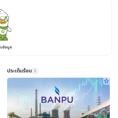
พบข้อมูล
ประเด็นร้อน
star_border