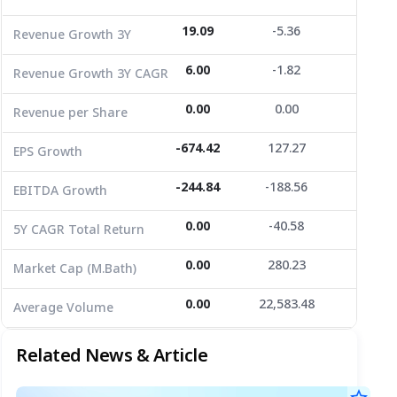
EPS Growth
-674.42
127.27
-27.40
19.09
-5.36
81.82
Revenue Growth 3Y
EBITDA Growth
-244.84
-188.56
10.73
6.00
-1.82
22.05
Revenue Growth 3Y CAGR
5Y CAGR Total Return
0.00
-40.58
0.00
0.00
0.00
0.02
Revenue per Share
Market Cap (M.Bath)
0.00
280.23
0.00
Average Volume
-674.42
0.00
22,583.48
127.27
-27.40
0.00
EPS Growth
-244.84
-188.56
10.73
EBITDA Growth
0.00
-40.58
0.00
5Y CAGR Total Return
0.00
280.23
0.00
Market Cap (M.Bath)
0.00
22,583.48
0.00
Average Volume
Related News & Article