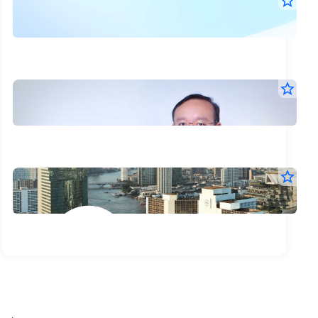
ตล
star_border
27
หลั
ก.ค.
ทรั
2569
08:3
ให้
น.
เวล
บลจ
star_border
RO
16
ให้
ก.ค.
และ
RO
2569
NF
15:4
ส่ง
น.
ดำเ
มอ
บลจ
star_border
การ
โรง
16
รณ
ให้
ก.ค.
ใน
แจ
2569
มี
30
08:5
ราย
คุณ
น.
วัน
ละเ
ด้าน
จับ
เคส
การ
เปิด
RO
ระ
ประ
ผิดน