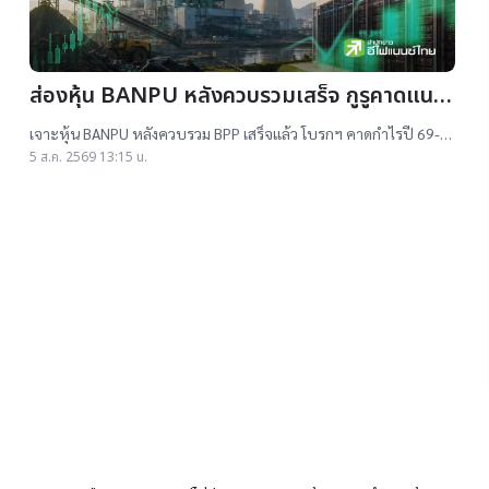
ส่องหุ้น BANPU หลังควบรวมเสร็จ กูรูคาดแนว
โน้มธุรกิจแจ่ม แถมยีลด์ปันผลดี เป้าสูงสุด
เจาะหุ้น BANPU หลังควบรวม BPP เสร็จแล้ว โบรกฯ คาดกำไรปี 69-
16.50 บาท
70 โต 19-22% เคาะราคาเป้าหมาย 14.50-16.50 บาท ยีลด์ปันผลดี
5 ส.ค. 2569 13:15 น.
เกิน 4.5%