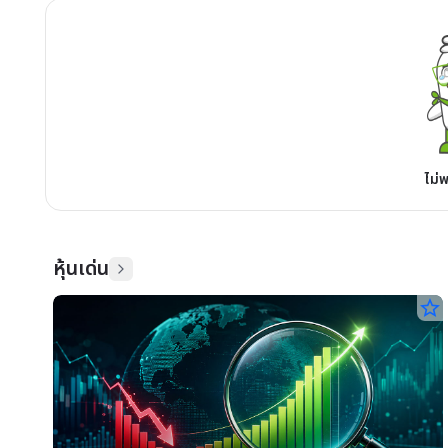
ไม่
หุ้นเด่น
star_border