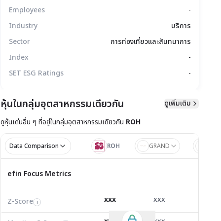
Employees
-
Industry
บริการ
Sector
การท่องเที่ยวและสันทนาการ
Index
-
SET ESG Ratings
-
หุ้นในกลุ่มอุตสาหกรรมเดียวกัน
ดูเพิ่มเติม
ดูหุ้นเด่นอื่น ๆ ที่อยู่ใน
กลุ่มอุตสาหกรรมเดียวกัน
ROH
มูลทางเทคนิค
สิทธิประโยชน์
แบบรายงาน
Data Comparison
ROH
GRAND
LRH
ไตรมาส 1/2
ไตรมาส
efin Focus Metrics
efin Focus Metrics
1/2569
Z-Score
0.00
-1.10
0.00
i
xxx
xxx
xxx
Z-Score
EV/EBITDA
Z-Score
i
i
i
Monitor C-Score
0.00
0.00
0.00
i