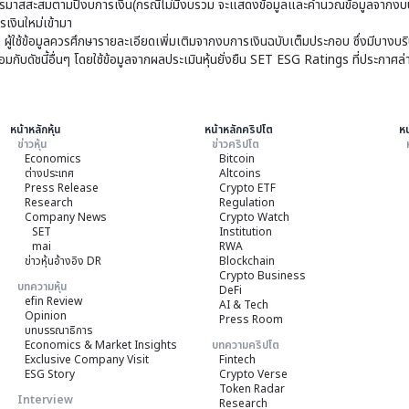
มาสสะสมตามปีงบการเงิน(กรณีไม่มีงบรวม จะแสดงข้อมูลและคำนวณข้อมูลจากงบบ
เงินใหม่เข้ามา
ๆ ผู้ใช้ข้อมูลควรศึกษารายละเอียดเพิ่มเติมจากงบการเงินฉบับเต็มประกอบ ซึ่งมีบาง
ับดัชนี้อื่นๆ โดยใช้ข้อมูลจากผลประเมินหุ้นยั่งยืน SET ESG Ratings ที่ประกาศล่
หน้าหลักหุ้น
หน้าหลักคริปโต
หน
ข่าวหุ้น
ข่าวคริปโต
Economics
Bitcoin
ต่างประเทศ
Altcoins
Press Release
Crypto ETF
Research
Regulation
Company News
Crypto Watch
SET
Institution
mai
RWA
ข่าวหุ้นอ้างอิง DR
Blockchain
Crypto Business
บทความหุ้น
DeFi
efin Review
AI & Tech
Opinion
Press Room
บทบรรณาธิการ
Economics & Market Insights
บทความคริปโต
Exclusive Company Visit
Fintech
ESG Story
Crypto Verse
Token Radar
Interview
Research