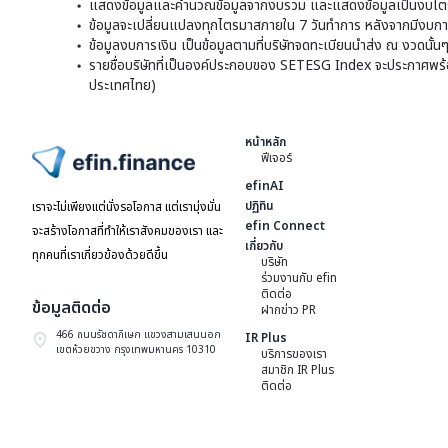
แสดงข้อมูลและคำนวณข้อมูลจากงบรวม และแสดงข้อมูลเป็นงบไตร
ข้อมูลจะเปลี่ยนแปลงทุกไตรมาสภายใน 7 วันทำการ หลังจากมีงบการ
ข้อมูลงบการเงิน เป็นข้อมูลตามที่บริษัทจดทะเบียนนำส่ง ณ งวดนั้น
รายชื่อบริษัทที่เป็นองค์ประกอบของ SETESG Index จะประกาศพร้อมก
ประเทศไทย)
หน้าหลัก
ฟีเจอร์
ไปหน้าแรก
efinAI
ปฏิทิน
เราจะไม่เพียงแต่นั่งรอโอกาส แต่เรามุ่งมั่น
efin Connect
จะสร้างโอกาสที่ทำให้เราสังคมของเรา และ
เกี่ยวกับ
ทุกคนที่เราเกี่ยวข้องด้วยดีขึ้น
บริษัท
ร่วมงานกับ efin
ติดต่อ
ข้อมูลติดต่อ
ฝากข่าว PR
466 ถนนรัชดาภิเษก แขวงสามเสนนอก
IR Plus
เขตห้วยขวาง กรุงเทพมหานคร 10310
บริการของเรา
สมาชิก IR Plus
ติดต่อ