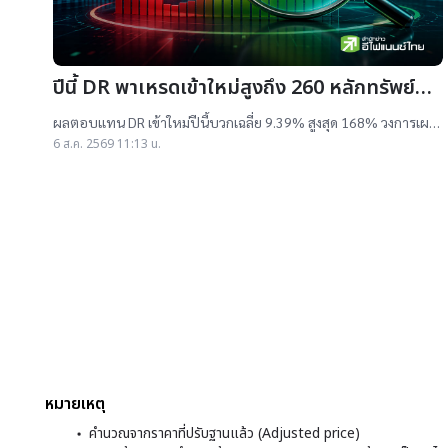
ปีนี้ DR พาเหรดเข้าใหม่สูงถึง 260 หลักทรัพย์
ผลตอบแทนบวกเฉลี่ย 9% สูงสุด 168%
ผลตอบแทน DR เข้าใหม่ปีนี้บวกเฉลี่ย 9.39% สูงสุด 168% วงการเผย
สาเหตุออกใหม่จำนวนมาก เป็นไปตามความต้องการลงทุนหุ้นเทคฯสูง
6 ส.ค. 2569 11:13 น.
ชี้นักลงทุนรับ
หมายเหตุ
คำนวณจากราคาที่ปรับฐานแล้ว (Adjusted price)