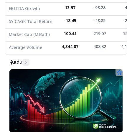
13.97
-98.28
-41.
EBITDA Growth
-18.45
-48.85
-28.
5Y CAGR Total Return
100.41
219.07
150.
Market Cap (M.Bath)
4,344.07
403.32
4,111
Average Volume
หุ้นเด่น
star_border