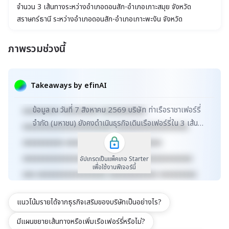
จำนวน 3 เส้นทางระหว่างอำเภอดอนสัก-อำเภอเกาะสมุย จังหวัด
สุราษฎร์ธานี ระหว่างอำเภอดอนสัก-อำเภอเกาะพะงัน จังหวัด
สุราษฎร์ธานี และระหว่างอำเภอเกาะสมุย-เกาะพะงัน ด้วยเรือเฟอร์รี่ที่มี
ในปัจจุบันจำนวน 14 ลำ รวมทั้งประกอบธุรกิจจำหน่ายอาหารและสินค้า
ภาพรวมช่วงนี้
ในร้านสะดวกซื้อ ร้านกาแฟ และรถตู้โดยสารบริการต่อเนื่อง
xxxxxxxxxxxxxxxxxxxxxxx xxxxxxxxxxxxxxxxxxx
xxxxx xxxxxxxxxxxxxxxxxxxxxxxxxxxxxx
Takeaways by efinAI
xxxxxxxxxxxxxxxxxx xxxxxxxxxxxxxxx xxxxx
ข้อมูล ณ วันที่ 7 สิงหาคม 2569 บริษัท ท่าเรือราชาเฟอร์รี่
xxxxxxxxx xxxxxxxxx xxxxxxxxxxx
จำกัด (มหาชน) ยังคงดำเนินธุรกิจเดินเรือเฟอร์รี่ใน 3 เส้น
xxxxxxxxxxxxxxxxxxxxxx xxxxxxxxxxxxxxxxxx
ทางหลักที่จังหวัดสุราษฎร์ธานี โดยมีเ...
xxxxxxxxxx xxxxxxxxxxxxx xxxxxxxxxx
xxxxxxxxxxxxxxxxxxxxxxxxxx xxxxxxxxxxxxxxx
อัปเกรดเป็นแพ็คเกจ Starter
เพื่อใช้งานฟีเจอร์นี้
xxx xxxxxxxxxxxxxxxxx xxxxxxxxxxxx xxxxxxxxx
xxxxxxxxxxx xxxxxxxx xxxxxxxxxxxxxxxxxxxxxxx
แนวโน้มรายได้จากธุรกิจเสริมของบริษัทเป็นอย่างไร?
xxxxxxxxxxxxxxxxxxx xxxxx
xxxxxxxxxxxxxxxxxxxxxxxxxxxxxx
มีแผนขยายเส้นทางหรือเพิ่มเรือเฟอร์รี่หรือไม่?