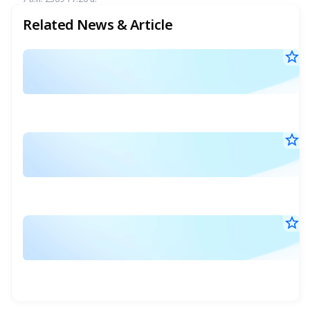
แนะ "ซื้อ-ถือ" ยีลด์ปันผลสูง 4.32%
Related News & Article
star_border
ส
7
ผ
ส.ค
ก
25
19
ด
น.
ง
star_border
ค
ข
7
อ
ส.ค
บ
แ
25
19
ไ
วิ
น.
ที่
ข
star_border
ร
2
ฝ
6
อ้
(
ส.ค
จ
แ
25
(
18
ไ
เ
น.
ท
ที่
ส