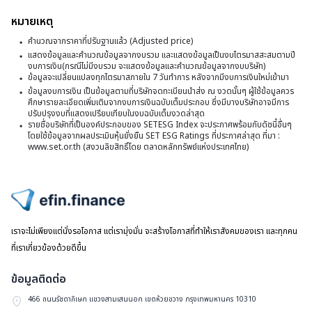
แล
2
ต่
หมายเหตุ
สิ
สุ
คำนวณจากราคาที่ปรับฐานแล้ว (Adjusted price)
สุ
ข
แสดงข้อมูลและคำนวณข้อมูลจากงบรวม และแสดงข้อมูลเป็นงบไตรมาสสะสมตามปี
วั
งบการเงิน(กรณีไม่มีงบรวม จะแสดงข้อมูลและคำนวณข้อมูลจากงบบริษัท)
ใ
ข้อมูลจะเปลี่ยนแปลงทุกไตรมาสภายใน 7 วันทำการ หลังจากมีงบการเงินใหม่เข้ามา
ที่
ส
ข้อมูลงบการเงิน เป็นข้อมูลตามที่บริษัทจดทะเบียนนำส่ง ณ งวดนั้นๆ ผู้ใช้ข้อมูลควร
3
ศึกษารายละเอียดเพิ่มเติมจากงบการเงินฉบับเต็มประกอบ ซึ่งมีบางบริษัทอาจมีการ
แ
ปรับปรุงงบที่แสดงเปรียบเทียบในงบฉบับเต็มงวดล่าสุด
มิ
รายชื่อบริษัทที่เป็นองค์ประกอบของ SETESG Index จะประกาศพร้อมกับดัชนี้อื่นๆ
สิ
โดยใช้ข้อมูลจากผลประเมินหุ้นยั่งยืน SET ESG Ratings ที่ประกาศล่าสุด ที่มา :
2
อน
www.set.or.th (สงวนลิขสิทธิ์โดย ตลาดหลักทรัพย์แห่งประเทศไทย)
จ
4
ห
ไปหน้าแรก
ทร
เราจะไม่เพียงแต่นั่งรอโอกาส แต่เรามุ่งมั่น จะสร้างโอกาสที่ทำให้เราสังคมของเรา และทุกคน
ที่
ที่เราเกี่ยวข้องด้วยดีขึ้น
อ
ข้อมูลติดต่อ
โ
466 ถนนรัชดาภิเษก แขวงสามเสนนอก เขตห้วยขวาง กรุงเทพมหานคร 10310
K