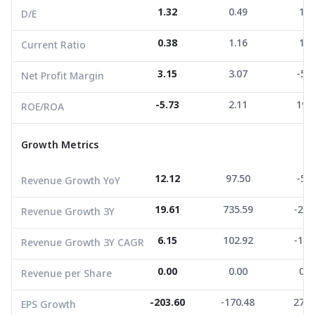
1.32
0.49
1.1
D/E
ROE/ROA
-5.73
2.11
19.0
0.38
1.16
1.5
Current Ratio
Growth Metrics
3.15
3.07
-5.6
Net Profit Margin
Revenue Growth YoY
12.12
97.50
-5.4
-5.73
2.11
19.
ROE/ROA
Revenue Growth 3Y
19.61
735.59
-27.
Growth Metrics
Revenue Growth 3Y CAGR
6.15
102.92
-10.
Revenue per Share
0.00
0.00
0.0
12.12
97.50
-5.4
Revenue Growth YoY
EPS Growth
-203.60
-170.48
274.
19.61
735.59
-27.
Revenue Growth 3Y
EBITDA Growth
13.97
-98.28
-41.
6.15
102.92
-10.
Revenue Growth 3Y CAGR
5Y CAGR Total Return
-18.45
-48.85
-28.
0.00
0.00
0.0
Revenue per Share
Market Cap (M.Bath)
100.41
219.07
150.
Average Volume
4,344.07
-203.60
-170.48
403.32
4,111
274.
EPS Growth