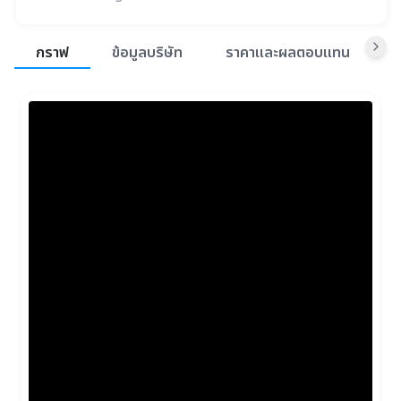
สรุปภาพรวมตลาด
กราฟ
ข้อมูลบริษัท
ราคาและผลตอบแทน
ข