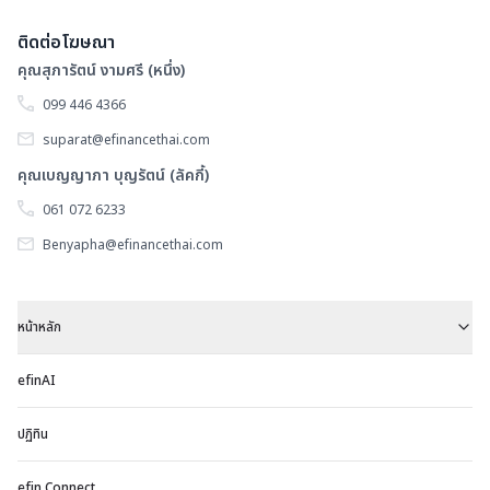
ติดต่อโฆษณา
คุณสุภารัตน์ งามศรี (หนึ่ง)
099 446 4366
suparat@efinancethai.com
คุณเบญญาภา บุญรัตน์ (ลัคกี้)
061 072 6233
Benyapha@efinancethai.com
หน้าหลัก
efinAI
ปฏิทิน
efin Connect