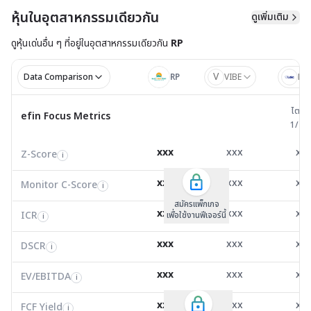
หุ้นในอุตสาหกรรมเดียวกัน
ดูเพิ่มเติม
ดูหุ้นเด่นอื่น ๆ ที่อยู่ใน
อุตสาหกรรมเดียวกัน
RP
V
Data Comparison
RP
VIBE
LD
ไตรมาส 
ไตรม
efin Focus Metrics
efin Focus Metrics
1/25
Z-Score
0.46
-0.03
1.0
i
xxx
xxx
xx
Z-Score
EV/EBITDA
Z-Score
i
i
i
Monitor C-Score
0.00
0.00
0.0
i
xxx
xxx
xx
Monitor C-Score
FCF Yield
Monitor C-Score
i
i
i
ICR
1.82
0.00
-0.1
i
สมัครแพ็คเกจ B
สมัครแพ็คเกจ B
สมัครแพ็กเกจ
xxx
xxx
xx
ICR
FCF/Net Income
เพื่อใช้งานฟีเจอร์นี้
เพื่อใช้งานฟีเจอร์นี้
ICR
เพื่อใช้งานฟีเจอร์นี้
i
i
i
DSCR
0.71
0.00
0.8
i
xxx
xxx
xx
DSCR
Net Debt/EBITDA
DSCR
i
i
i
EV/EBITDA
4.51
6,984.97
10.6
i
xxx
xxx
xx
ROIC
EV/EBITDA
FCF Yield
0.00
3.91
0.0
i
i
i
FCF/Net Income
0.00
-0.29
0.0
xxx
xxx
xx
i
FCF Yield
i