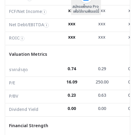
สมัครแพ็กเกจ Pro
Net Debt/EBITDA
3.19
0.00
5.6
i
xxx
xxx
xx
FCF/Net Income
เพื่อใช้งานฟีเจอร์นี้
i
ROIC
-1.78
-11.45
-1.4
i
xxx
xxx
xx
Net Debt/EBITDA
i
Valuation Metrics
xxx
xxx
xx
ROIC
i
ราคาล่าสุด
0.74
0.29
0.2
Valuation Metrics
P/E
16.09
250.00
0.0
0.74
0.29
0.2
ราคาล่าสุด
P/BV
0.23
0.63
0.6
16.09
250.00
0.0
Dividend Yield
0.00
0.00
0.0
P/E
0.23
0.63
0.6
P/BV
Financial Strength
0.00
0.00
0.0
Dividend Yield
D/E
1.32
0.49
1.1
Current Ratio
0.38
1.16
1.5
Financial Strength
Net Profit Margin
3.15
3.07
-5.6