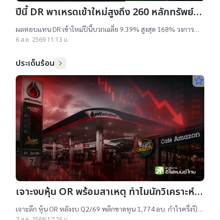
ปีนี้ DR พาเหรดเข้าใหม่สูงถึง 260 หลักทรัพย์
ผลตอบแทนบวกเฉลี่ย 9% สูงสุด 168%
ผลตอบแทน DR เข้าใหม่ปีนี้บวกเฉลี่ย 9.39% สูงสุด 168% วงการ
เผยสาเหตุออกใหม่จำนวนมาก เป็นไปตามความต้องการลงทุนหุ้น
6 ส.ค. 2569 11:13 น.
เทคฯสูง ชี้นักลงทุนรับ
ประเด็นร้อน
star_border
เจาะงบหุ้น OR พร้อมสาเหตุ ทำไมนักวิเคราะห์
ยังแนะ “ซื้อ”-“ถือ”
เจาะลึก หุ้น OR หลังงบ Q2/69 พลิกขาดทุน 1,774 ลบ. กำไรครึ่งปี
แรกต่ำสุดตั้งแต่เข้าตลาดฯ แม้ราคาเทรดต่ำ IPO แต่ 14 โบรกฯ ยัง
7 ส.ค. 2569 17:26 น.